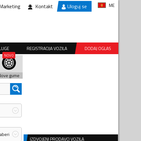
ME
Marketing
Kontakt
Uloguj se
SLUGE
REGISTRACIJA VOZILA
DODAJ OGLAS
Nove gume
zaberi
IZDVOJENI PRODAVCI VOZILA