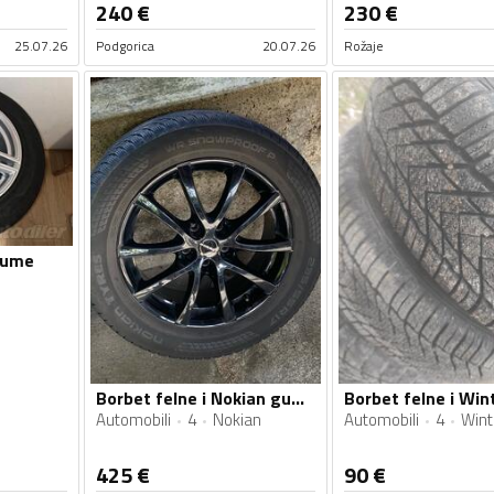
240
€
230
€
25.07.26
Podgorica
20.07.26
Rožaje
gume
Borbet felne i Nokian gume
Automobili
4
Nokian
Automobili
4
Wint
425
€
90
€