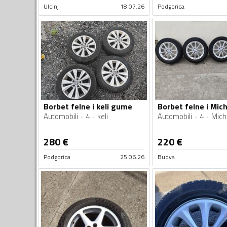
Ulcinj
18.07.26
Podgorica
Borbet felne i keli gume
Automobili
4
keli
Automobili
4
Mich
280
€
220
€
Podgorica
25.06.26
Budva