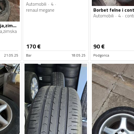
Automobili
4
renaul megane
Automobili
4
cont
Borbet felne i ljetnja,zimska gume
ja,zimska
170
€
90
€
21.05.25
Bar
18.05.25
Podgorica