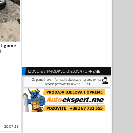
ort gume
t
IZDVOJENI PRODAVCI DJELOVA I OPREME
Za pomoć i sve informacije oko otvaranja prodavnice
i otpada pozovite na 067/733-941
30.07.26