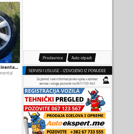
Prodavnice
Auto otpadi
Borbet felne i Continental gume
SERVISI I USLUGE - IZDVOJENO IZ PONUDEE
inental
Za pomoć i sve informacije oko upisa u adresar
servisa i usluga pozovite na 067/733-941