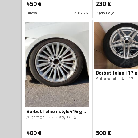
450
€
230
€
Budva
25.07.26
Bijelo Polje
Borbet felne i 17 
Automobili
4
17
Borbet felne i style416 gume
Automobili
4
style416
400
€
300
€