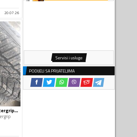
20.07.26
Servisi i usluge
PODIJELI SA PRIJATELJIMA
Borbet felne i Wintergrip gume
ergrip