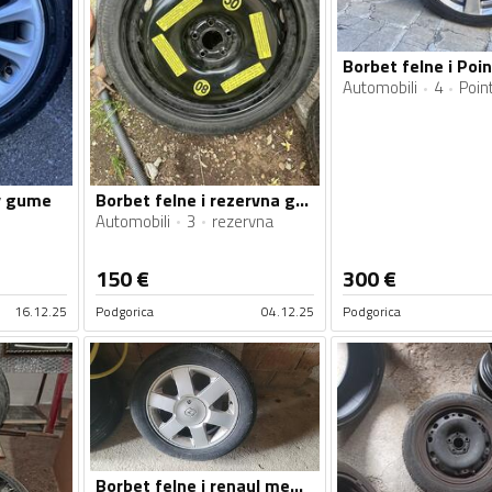
Borbet felne i Po
Automobili
4
Poin
ly gume
Borbet felne i rezervna gume
Automobili
3
rezervna
150
€
300
€
16.12.25
Podgorica
04.12.25
Podgorica
Borbet felne i renaul megane gume