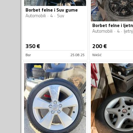
Borbet felne i Suv gume
Automobili
4
Suv
Automobili
4
ljetn
350
€
200
€
Bar
25.08.25
Nikšić