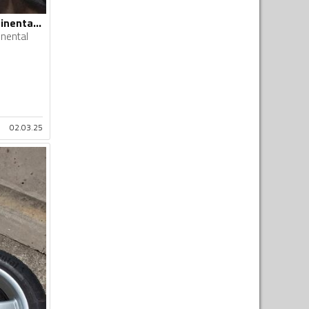
Borbet felne i continental gume
inental
02.03.25