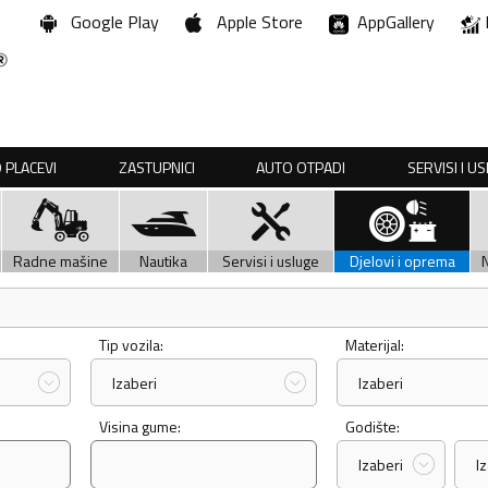
Google Play
Apple Store
AppGallery
 PLACEVI
ZASTUPNICI
AUTO OTPADI
SERVISI I U
Radne mašine
Nautika
Servisi i usluge
Djelovi i oprema
Tip vozila:
Materijal:
Izaberi
Izaberi
Visina gume:
Godište:
Izaberi
I