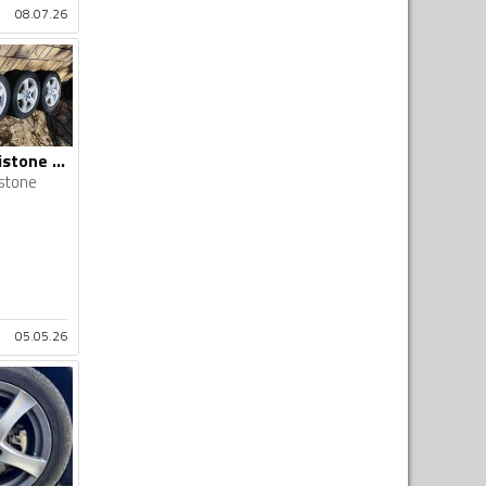
08.07.26
Borbet felne i Brigistone gume
istone
05.05.26