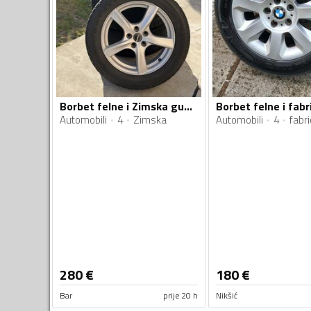
Borbet felne i Zimska gume
Automobili
4
Zimska
Automobili
4
fabr
280
€
180
€
Bar
prije 20 h
Nikšić