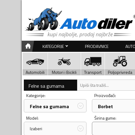
KATEGORIJE
PRODAVNICE
AUTO
Automobili
Motori i Bicikli
Transport
Poljoprivreda
Felne sa gumama
Kategorije:
Proizvođači:
Felne sa gumama
Borbet
Model:
Širina gume:
Izaberi