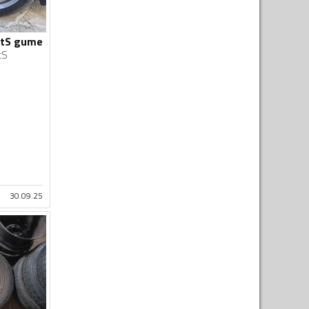
intS gume
tS
30.09.25