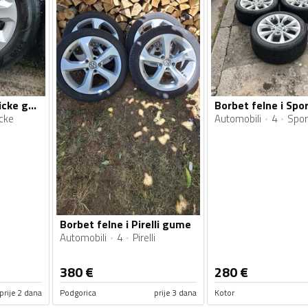
Borbet felne i fabricke gume
Borbet felne i Sp
icke
Automobili
4
Spor
Borbet felne i Pirelli gume
Automobili
4
Pirelli
380
€
280
€
prije 2 dana
Podgorica
prije 3 dana
Kotor