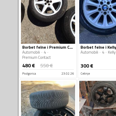
Borbet felne i Premium Contact gume
Borbet felne i Kel
Automobili
4
Automobili
4
Kelly
Premium Contact
480
€
550
€
300
€
Podgorica
23.02.26
Cetinje