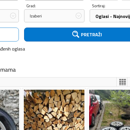
Grad:
Sortiraj:
Izaberi
Oglasi - Najnovij
PRETRAŽI
ađenih
oglasa
gumama