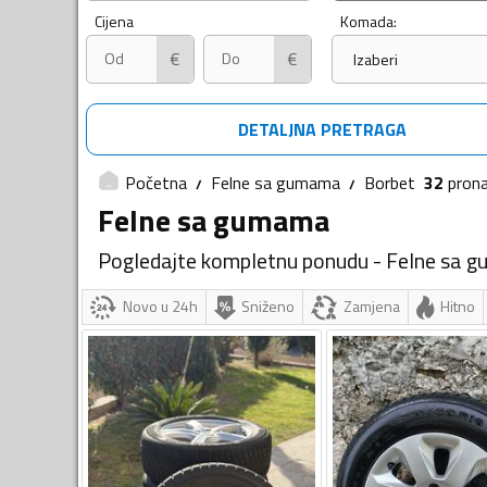
Cijena
Komada:
€
€
Izaberi
DETALJNA PRETRAGA
Početna
Felne sa gumama
Borbet
32
pron
Felne sa gumama
Pogledajte kompletnu ponudu - Felne sa 
Novo u 24h
Sniženo
Zamjena
Hitno