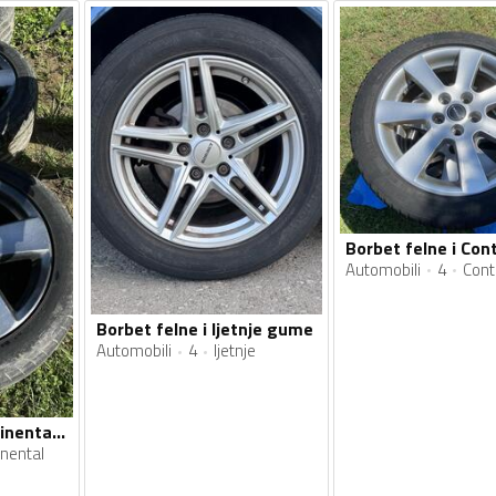
Automobili
4
Cont
Borbet felne i ljetnje gume
Automobili
4
ljetnje
Borbet felne i continental gume
inental