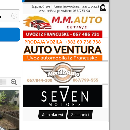
Za pomoć i sve informacije oko otvaranja auto placa i
zastupništva pozovite na 067/733-941
i
Auto placevi
Zastupnici