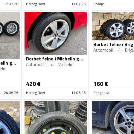
12.07.26
Herceg Novi
11.07.26
Rožaje
Automobili
4
Brig
Borbet felne i Michelin gume
Borbet felne i Michelin gume
Automobili
4
Michelin
elin
420
€
160
€
24.06.26
Herceg Novi
11.06.26
Podgorica