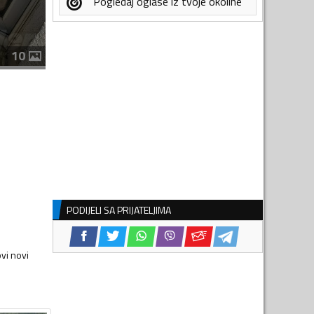
Pogledaj oglase iz tvoje okoline
10
PODIJELI SA PRIJATELJIMA
vi novi