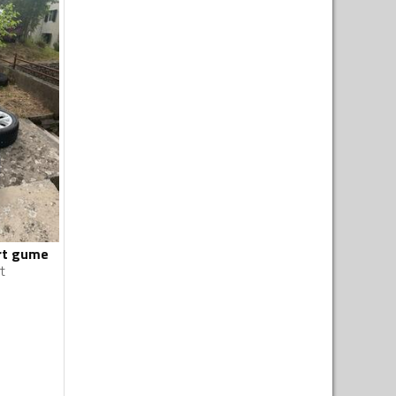
ort gume
t