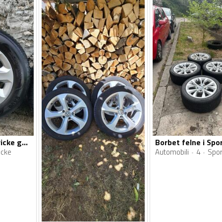
Borbet felne i fabricke gume
Borbet felne i Sp
icke
Automobili
4
Spor