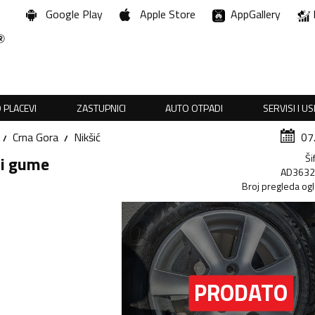
Google Play
Apple Store
AppGallery
 PLACEVI
ZASTUPNICI
AUTO OTPADI
SERVISI I U
Crna Gora
Nikšić
07
Ši
ti gume
AD363
Broj pregleda og