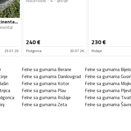
Automobili
4
ljetnje
Borbet felne i continental gume
inental
240
€
230
€
25.07.26
Podgorica
20.07.26
Rožaje
r
Felne sa gumama
Berane
Felne sa gumama
Bijel
tinje
Felne sa gumama
Danilovgrad
Felne sa gumama
Gusin
lašin
Felne sa gumama
Kotor
Felne sa gumama
Mojk
tnjica
Felne sa gumama
Plav
Felne sa gumama
Pljevl
dgorica
Felne sa gumama
Rožaje
Felne sa gumama
Tiva
inj
Felne sa gumama
Zeta
Felne sa gumama
Šavn