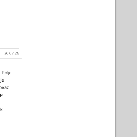
20.07.26
o Polje
je
ovac
ja
t
ik