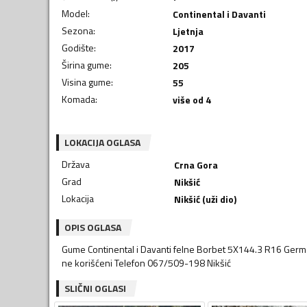
Model
:
Continental i Davanti
Sezona
:
Ljetnja
Godište
:
2017
Širina gume
:
205
Visina gume
:
55
Komada
:
više od 4
LOKACIJA OGLASA
Država
Crna Gora
Grad
Nikšić
Lokacija
Nikšić (uži dio)
OPIS OGLASA
Gume Continental i Davanti felne Borbet 5X144.3 R16 Germani
ne korišćeni Telefon 067/509-198 Nikšić
SLIČNI OGLASI