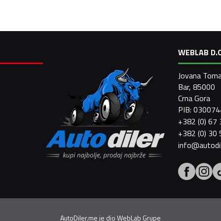
WEBLAB D.O
Jovana Toma
Bar, 85000
Crna Gora
PIB: 03007
+382 (0) 67
+382 (0) 30
info@autodi
AutoDiler.me je dio
WebLab Grupe