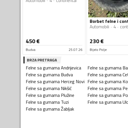
Automobili
4
Continental
Automobili
4
cont
450
€
230
€
Budva
25.07.26
Bijelo Polje
BRZA PRETRAGA
Felne sa gumama
Andrijevica
Felne sa gumama
Ba
Felne sa gumama
Budva
Felne sa gumama
Ce
Felne sa gumama
Herceg Novi
Felne sa gumama
Ko
Felne sa gumama
Nikšić
Felne sa gumama
Pe
Felne sa gumama
Plužine
Felne sa gumama
Po
Felne sa gumama
Tuzi
Felne sa gumama
Ulc
Felne sa gumama
Žabljak