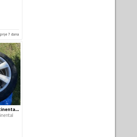
prije 7 dana
Borbet felne i Continental gume
inental