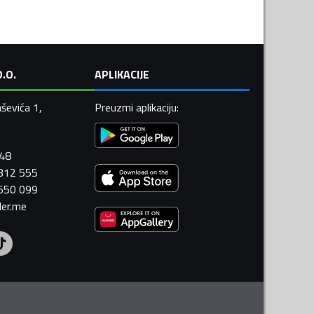
.O.
APLIKACIJE
ševića 1,
Preuzmi aplikaciju
:
448
 312 555
 550 099
ler.me