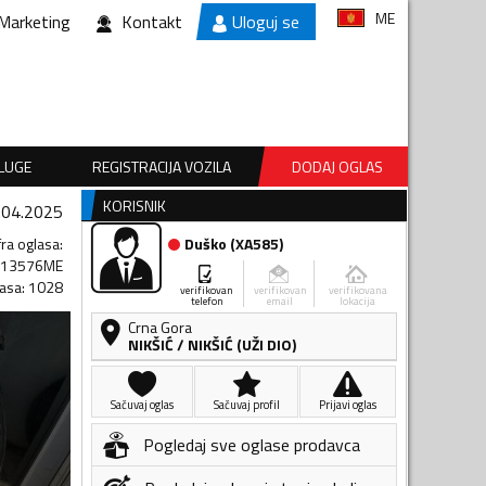
ME
Marketing
Kontakt
Uloguj se
SLUGE
REGISTRACIJA VOZILA
DODAJ OGLAS
KORISNIK
.04.2025
fra oglasa
:
Duško
(
XA585
)
213576ME
lasa
:
1028
verifikovan
verifikovan
verifikovana
telefon
email
lokacija
Crna Gora
NIKŠIĆ
/
NIKŠIĆ (UŽI DIO)
Sačuvaj oglas
Sačuvaj profil
Prijavi oglas
Pogledaj sve oglase prodavca