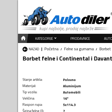
KATEGORIJE
PRODAVNICE
AUTO
Početna
Felne sa gumama
Borbet
NAZAD
Borbet felne i Continental i Davan
Stanje artikla
:
Polovno
Materijal
:
Aluminijum
Tip vozila
:
Automobili
Veličina
:
16"
Raspon rupa
:
5x114.3
Širina felne (J)
:
7