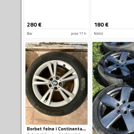
280
€
180
€
Bar
prije 17 h
Nikšić
Borbet felne i Continental gume