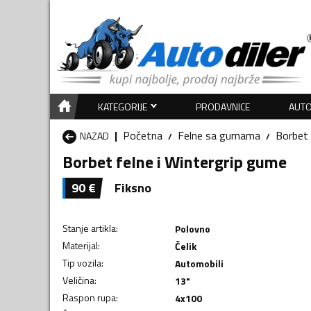
KATEGORIJE
PRODAVNICE
AUTO
Početna
Felne sa gumama
Borbet
NAZAD
Borbet felne i Wintergrip gume
90
€
Fiksno
Stanje artikla
:
Polovno
Materijal
:
Čelik
Tip vozila
:
Automobili
Veličina
:
13"
Raspon rupa
:
4x100