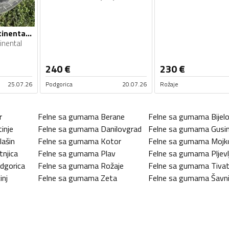
Borbet felne i continental gume
inental
240
€
230
€
25.07.26
Podgorica
20.07.26
Rožaje
r
Felne sa gumama
Berane
Felne sa gumama
Bijel
tinje
Felne sa gumama
Danilovgrad
Felne sa gumama
Gusin
lašin
Felne sa gumama
Kotor
Felne sa gumama
Mojk
tnjica
Felne sa gumama
Plav
Felne sa gumama
Pljevl
dgorica
Felne sa gumama
Rožaje
Felne sa gumama
Tiva
inj
Felne sa gumama
Zeta
Felne sa gumama
Šavn