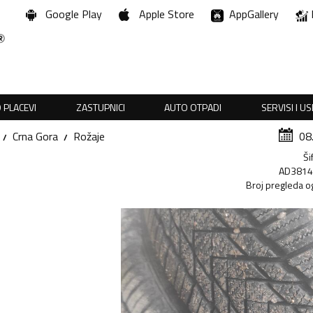
Google Play
Apple Store
AppGallery
 PLACEVI
ZASTUPNICI
AUTO OTPADI
SERVISI I U
Crna Gora
Rožaje
08
Ši
AD381
Broj pregleda o