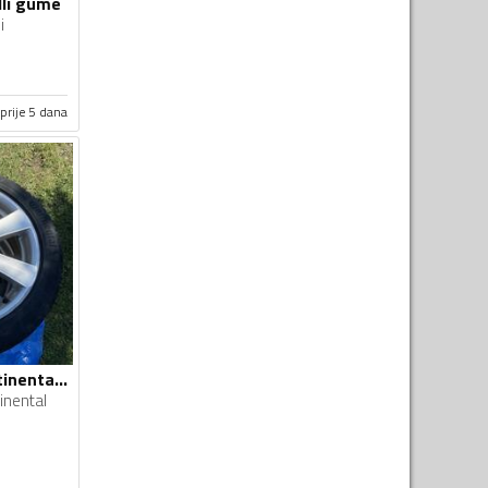
lli gume
i
prije 5 dana
Borbet felne i Continental gume
inental