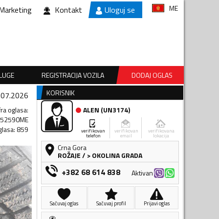
ME
Marketing
Kontakt
Uloguj se
SLUGE
REGISTRACIJA VOZILA
DODAJ OGLAS
KORISNIK
.07.2026
fra oglasa
:
ALEN
(
UN3174
)
452590ME
glasa
:
859
verifikovan
verifikovan
verifikovana
telefon
email
lokacija
Crna Gora
ROŽAJE
/
> OKOLINA GRADA
+382 68 614 838
Aktivan
Sačuvaj oglas
Sačuvaj profil
Prijavi oglas