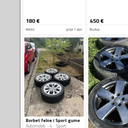
180
€
450
€
Nikšić
prije 1 dan
Budva
Borbet felne i Sport gume
Automobili
4
Sport