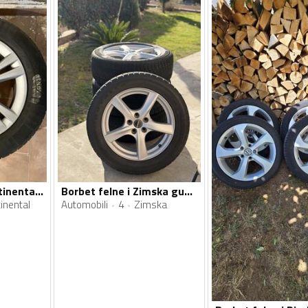
Borbet felne i Continental gume
Borbet felne i Zimska gume
inental
Automobili
4
Zimska