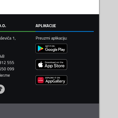
.O.
APLIKACIJE
ševića 1,
Preuzmi aplikaciju
:
448
 312 555
 550 099
ler.me