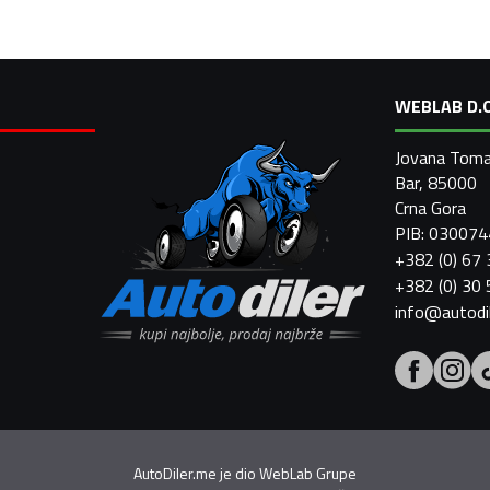
WEBLAB D.O
Jovana Toma
Bar, 85000
Crna Gora
PIB: 03007
+382 (0) 67
+382 (0) 30
info@autodi
AutoDiler.me je dio
WebLab Grupe