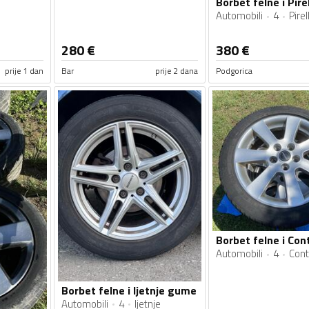
Borbet felne i Pire
Automobili
4
Pirell
280
€
380
€
prije 1 dan
Bar
prije 2 dana
Podgorica
Automobili
4
Cont
Borbet felne i ljetnje gume
Automobili
4
ljetnje