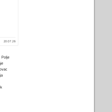
20.07.26
o Polje
je
ovac
ja
t
ik