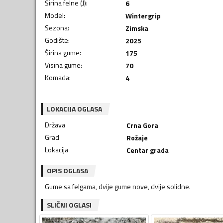
Širina felne (J)
:
6
Model
:
Wintergrip
Sezona
:
Zimska
Godište
:
2025
Širina gume
:
175
Visina gume
:
70
Komada
:
4
LOKACIJA OGLASA
Država
Crna Gora
Grad
Rožaje
Lokacija
Centar grada
OPIS OGLASA
Gume sa felgama, dvije gume nove, dvije solidne.
SLIČNI OGLASI