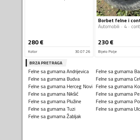
Automobili
4
cont
280
€
230
€
Kotor
30.07.26
Bijelo Polje
BRZA PRETRAGA
Felne sa gumama
Andrijevica
Felne sa gumama
Ba
Felne sa gumama
Budva
Felne sa gumama
Ce
Felne sa gumama
Herceg Novi
Felne sa gumama
Ko
Felne sa gumama
Nikšić
Felne sa gumama
Pe
Felne sa gumama
Plužine
Felne sa gumama
Po
Felne sa gumama
Tuzi
Felne sa gumama
Ulc
Felne sa gumama
Žabljak