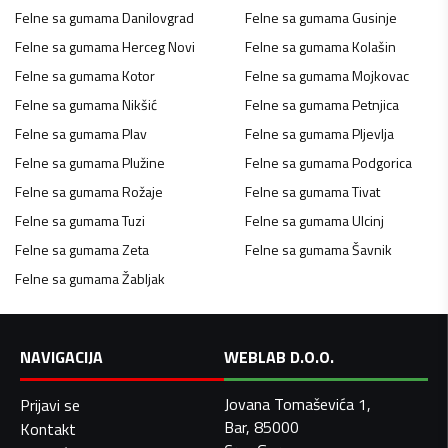
Felne sa gumama
Danilovgrad
Felne sa gumama
Gusinje
Felne sa gumama
Herceg Novi
Felne sa gumama
Kolašin
Felne sa gumama
Kotor
Felne sa gumama
Mojkovac
Felne sa gumama
Nikšić
Felne sa gumama
Petnjica
Felne sa gumama
Plav
Felne sa gumama
Pljevlja
Felne sa gumama
Plužine
Felne sa gumama
Podgorica
Felne sa gumama
Rožaje
Felne sa gumama
Tivat
Felne sa gumama
Tuzi
Felne sa gumama
Ulcinj
Felne sa gumama
Zeta
Felne sa gumama
Šavnik
Felne sa gumama
Žabljak
NAVIGACIJA
WEBLAB D.O.O.
Jovana Tomaševića 1,
Prijavi se
Bar, 85000
Kontakt