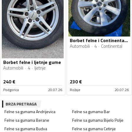
Borbet felne i Continental gume
Automobili
4
Continental
Borbet felne i ljetnje gume
Automobili
4
ljetnje
240
€
230
€
Podgorica
20.07.26
Rožaje
20.07.26
BRZA PRETRAGA
Felne sa gumama
Andrijevica
Felne sa gumama
Bar
Felne sa gumama
Berane
Felne sa gumama
Bijelo Polje
Felne sa gumama
Budva
Felne sa gumama
Cetinje