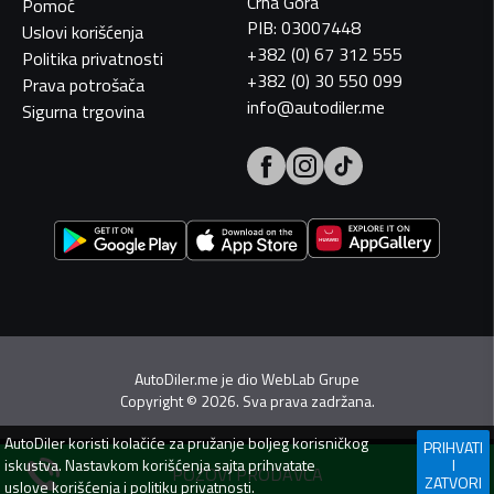
Crna Gora
Pomoć
PIB: 03007448
Uslovi korišćenja
+382 (0) 67 312 555
Politika privatnosti
+382 (0) 30 550 099
Prava potrošača
info@autodiler.me
Sigurna trgovina
AutoDiler.me je dio
WebLab Grupe
Copyright
©
2026. Sva prava zadržana.
AutoDiler
koristi kolačiće za pružanje boljeg korisničkog
PRIHVATI
iskustva. Nastavkom korišćenja sajta prihvatate
I
POZOVI PRODAVCA
ZATVORI
uslove korišćenja
i
politiku privatnosti
.