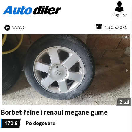
Uloguj se
18.05.2025
NAZAD
1 od 2
2
Borbet felne i renaul megane gume
170
€
Po dogovoru