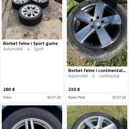
Borbet felne i Sport gume
Automobili
4
Sport
Borbet felne i continental gume
Automobili
4
continental
280
€
230
€
Kotor
30.07.26
Bijelo Polje
25.07.26