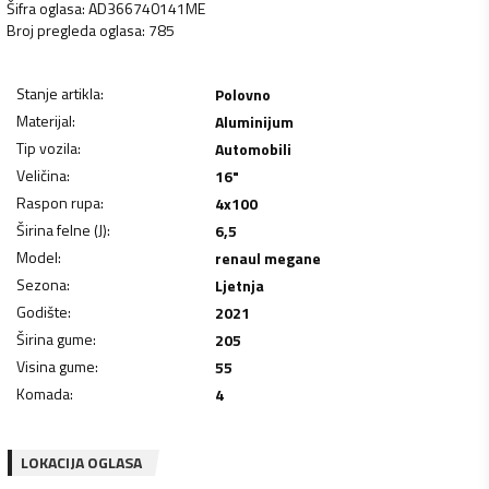
Šifra oglasa
:
AD366740141ME
Broj pregleda oglasa
:
785
Stanje artikla
:
Polovno
Materijal
:
Aluminijum
Tip vozila
:
Automobili
Veličina
:
16"
Raspon rupa
:
4x100
Širina felne (J)
:
6,5
Model
:
renaul megane
Sezona
:
Ljetnja
Godište
:
2021
Širina gume
:
205
Visina gume
:
55
Komada
:
4
LOKACIJA OGLASA