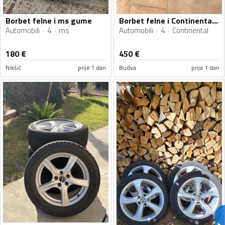
Borbet felne i ms gume
Borbet felne i Continental gume
Automobili
4
ms
Automobili
4
Continental
180
€
450
€
Nikšić
prije 1 dan
Budva
prije 1 dan