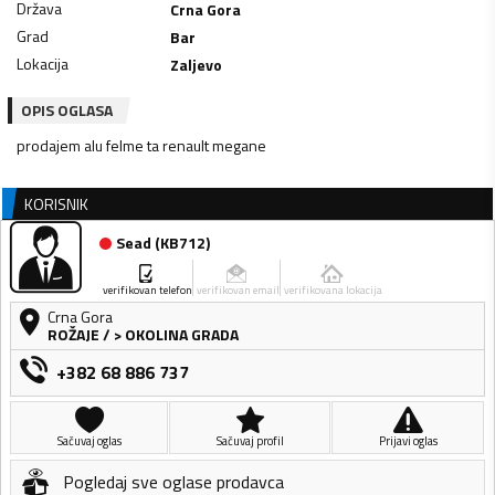
Država
Crna Gora
Grad
Bar
Lokacija
Zaljevo
OPIS OGLASA
prodajem alu felme ta renault megane
KORISNIK
Sead
(
KB712
)
verifikovan telefon
verifikovan email
verifikovana lokacija
Crna Gora
ROŽAJE
/
> OKOLINA GRADA
+382 68 886 737
Sačuvaj oglas
Sačuvaj profil
Prijavi oglas
Pogledaj sve oglase prodavca