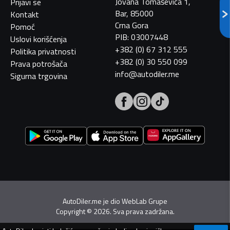
Jovana Tomaševića 1,
Prijavi se
Bar, 85000
Kontakt
Crna Gora
Pomoć
PIB: 03007448
Uslovi korišćenja
+382 (0) 67 312 555
Politika privatnosti
+382 (0) 30 550 099
Prava potrošača
info@autodiler.me
Sigurna trgovina
AutoDiler.me je dio
WebLab Grupe
Copyright
©
2026. Sva prava zadržana.