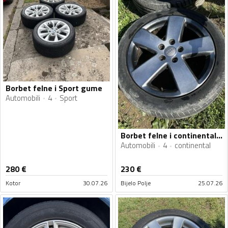
Borbet felne i Sport gume
Automobili
4
Sport
Borbet felne i continental gume
Automobili
4
continental
280
€
230
€
Kotor
30.07.26
Bijelo Polje
25.07.26