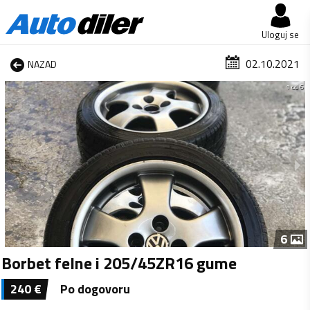
Uloguj se
02.10.2021
NAZAD
1 od 6
6
Borbet felne i 205/45ZR16 gume
240
€
Po dogovoru