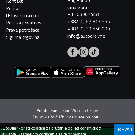
Bar, 85000
Kontakt
Crna Gora
Pomoć
PIB: 03007448
Uslovi korišćenja
+382 (0) 67 312 555
Politika privatnosti
+382 (0) 30 550 099
Prava potrošača
info@autodiler.me
Sigurna trgovina
AutoDiler.me je dio
WebLab Grupe
Copyright
©
2026. Sva prava zadržana.
AutoDiler
koristi kolačiće za pružanje boljeg korisničkog
PRIHVATI
iskustva. Nastavkom korišćenja sajta prihvatate
I