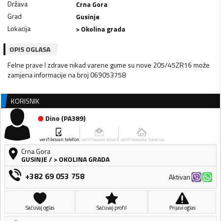
Država
Crna Gora
Grad
Gusinje
Lokacija
> Okolina grada
OPIS OGLASA
Felne prave I zdrave nikad varene gume su nove 205/45ZR16 može
zamjena informacije na broj 069053758
KORISNIK
Dino
(
PA389
)
verifikovan telefon
verifikovan email
verifikovana lokacija
Crna Gora
GUSINJE
/
> OKOLINA GRADA
+382 69 053 758
Aktivan
Sačuvaj oglas
Sačuvaj profil
Prijavi oglas