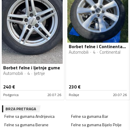
Borbet felne i Continental gume
Automobili
4
Continental
Borbet felne i ljetnje gume
Automobili
4
ljetnje
240
€
230
€
Podgorica
20.07.26
Rožaje
20.07.26
BRZA PRETRAGA
Felne sa gumama
Andrijevica
Felne sa gumama
Bar
Felne sa gumama
Berane
Felne sa gumama
Bijelo Polje