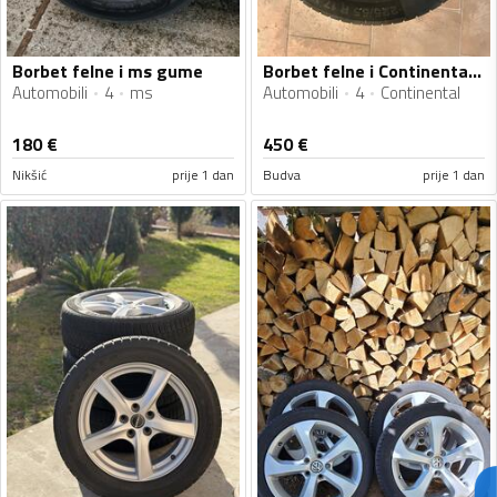
Borbet felne i ms gume
Borbet felne i Continental gume
Automobili
4
ms
Automobili
4
Continental
180
€
450
€
Nikšić
prije 1 dan
Budva
prije 1 dan