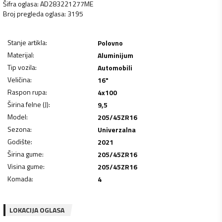
Šifra oglasa
:
AD283221277ME
Broj pregleda oglasa
:
3195
Stanje artikla
:
Polovno
Materijal
:
Aluminijum
Tip vozila
:
Automobili
Veličina
:
16"
Raspon rupa
:
4x100
Širina felne (J)
:
9,5
Model
:
205/45ZR16
Sezona
:
Univerzalna
Godište
:
2021
Širina gume
:
205/45ZR16
Visina gume
:
205/45ZR16
Komada
:
4
LOKACIJA OGLASA