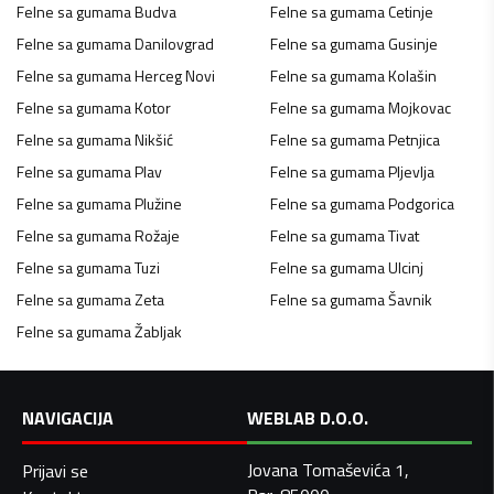
Felne sa gumama
Budva
Felne sa gumama
Cetinje
Felne sa gumama
Danilovgrad
Felne sa gumama
Gusinje
Felne sa gumama
Herceg Novi
Felne sa gumama
Kolašin
Felne sa gumama
Kotor
Felne sa gumama
Mojkovac
Felne sa gumama
Nikšić
Felne sa gumama
Petnjica
Felne sa gumama
Plav
Felne sa gumama
Pljevlja
Felne sa gumama
Plužine
Felne sa gumama
Podgorica
Felne sa gumama
Rožaje
Felne sa gumama
Tivat
Felne sa gumama
Tuzi
Felne sa gumama
Ulcinj
Felne sa gumama
Zeta
Felne sa gumama
Šavnik
Felne sa gumama
Žabljak
NAVIGACIJA
WEBLAB D.O.O.
Jovana Tomaševića 1,
Prijavi se