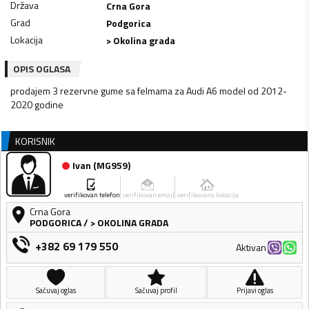
Država
Crna Gora
Grad
Podgorica
Lokacija
> Okolina grada
OPIS OGLASA
prodajem 3 rezervne gume sa felmama za Audi A6 model od 2012-
2020 godine
KORISNIK
Ivan
(
MG959
)
verifikovan telefon
verifikovan email
verifikovana lokacija
Crna Gora
PODGORICA
/
> OKOLINA GRADA
+382 69 179 550
Aktivan
Sačuvaj oglas
Sačuvaj profil
Prijavi oglas