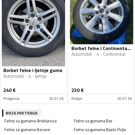
Borbet felne i Continental gume
Automobili
4
Continental
Borbet felne i ljetnje gume
Automobili
4
ljetnje
240
€
230
€
Podgorica
20.07.26
Rožaje
20.07.26
BRZA PRETRAGA
Felne sa gumama
Andrijevica
Felne sa gumama
Bar
Felne sa gumama
Berane
Felne sa gumama
Bijelo Polje