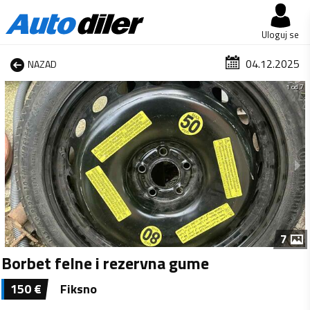
Uloguj se
04.12.2025
NAZAD
1 od 7
7
Borbet felne i rezervna gume
150
€
Fiksno