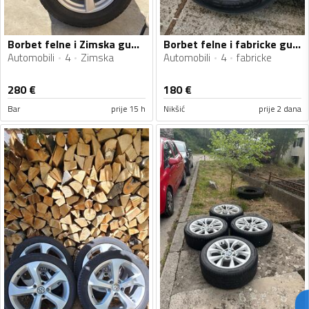
Borbet felne i Zimska gume
Borbet felne i fabricke gume
Automobili
4
Zimska
Automobili
4
fabricke
280
€
180
€
Bar
prije 15 h
Nikšić
prije 2 dana