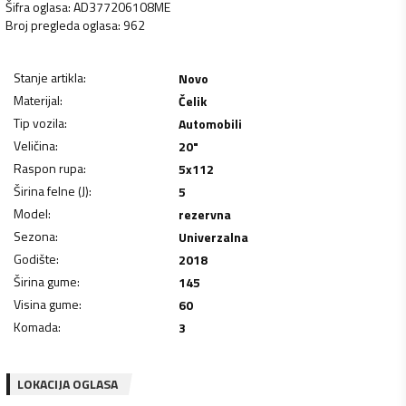
Šifra oglasa
:
AD377206108ME
Broj pregleda oglasa
:
962
Stanje artikla
:
Novo
Materijal
:
Čelik
Tip vozila
:
Automobili
Veličina
:
20"
Raspon rupa
:
5x112
Širina felne (J)
:
5
Model
:
rezervna
Sezona
:
Univerzalna
Godište
:
2018
Širina gume
:
145
Visina gume
:
60
Komada
:
3
LOKACIJA OGLASA