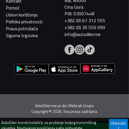
Bar, 85000
Kontakt
Crna Gora
Pomoć
PIB: 03007448
Uslovi korišćenja
+382 (0) 67 312 555
Politika privatnosti
+382 (0) 30 550 099
Prava potrošača
info@autodiler.me
Sigurna trgovina
AutoDiler.me je dio
WebLab Grupe
Copyright
©
2026. Sva prava zadržana.
AutoDiler
koristi kolačiće za pružanje boljeg korisničkog
PRIHVATI
iskustva. Nastavkom korišćenja sajta prihvatate
I