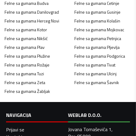
Felne sa gumama
Budva
Felne sa gumama
Cetinje
Felne sa gumama
Danilovgrad
Felne sa gumama
Gusinje
Felne sa gumama
Herceg Novi
Felne sa gumama
Kolašin
Felne sa gumama
Kotor
Felne sa gumama
Mojkovac
Felne sa gumama
Nikšić
Felne sa gumama
Petnjica
Felne sa gumama
Plav
Felne sa gumama
Pljevlja
Felne sa gumama
Plužine
Felne sa gumama
Podgorica
Felne sa gumama
Rožaje
Felne sa gumama
Tivat
Felne sa gumama
Tuzi
Felne sa gumama
Ulcinj
Felne sa gumama
Zeta
Felne sa gumama
Šavnik
Felne sa gumama
Žabljak
NAVIGACIJA
WEBLAB D.O.O.
Jovana Tomaševića 1,
Prijavi se