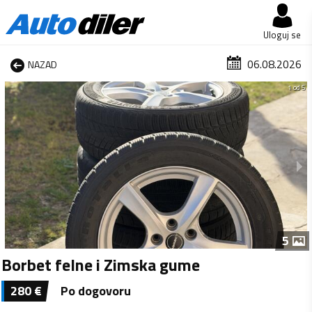
Uloguj se
06.08.2026
NAZAD
1 od 5
5
Borbet felne i Zimska gume
280
€
Po dogovoru