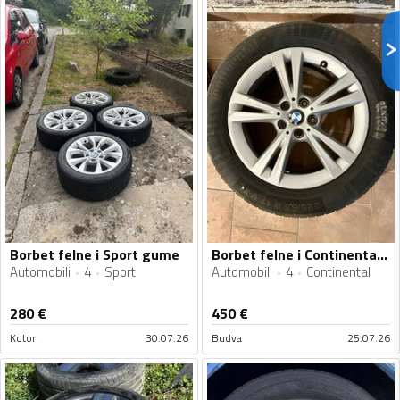
Borbet felne i Sport gume
Borbet felne i Continental gume
Automobili
4
Sport
Automobili
4
Continental
280
€
450
€
Kotor
30.07.26
Budva
25.07.26