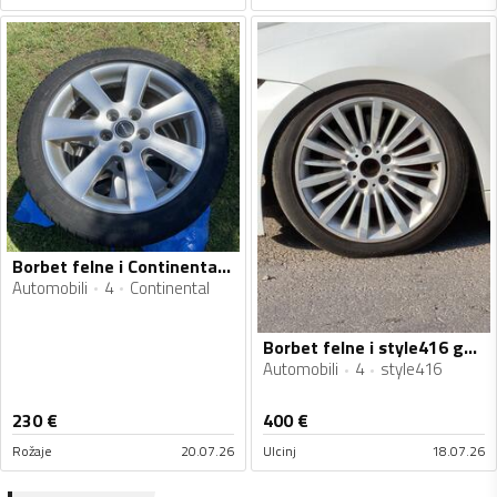
Borbet felne i Continental gume
Automobili
4
Continental
Borbet felne i style416 gume
Automobili
4
style416
230
€
400
€
Rožaje
20.07.26
Ulcinj
18.07.26