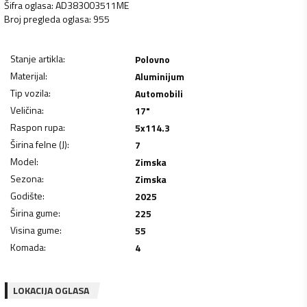
Šifra oglasa
:
AD383003511ME
Broj pregleda oglasa
:
955
Stanje artikla
:
Polovno
Materijal
:
Aluminijum
Tip vozila
:
Automobili
Veličina
:
17"
Raspon rupa
:
5x114.3
Širina felne (J)
:
7
Model
:
Zimska
Sezona
:
Zimska
Godište
:
2025
Širina gume
:
225
Visina gume
:
55
Komada
:
4
LOKACIJA OGLASA