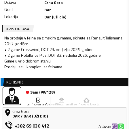
Država
Crna Gora
Grad
Bar
Lokacija
Bar (uži dio)
OPIS OGLASA
Na prodaju 4 felne sa zimskim gumama, skinute sa Renault Talismana
2017. godište.
• 2 gume Crosswind, DOT 23. nedjelja 2025. godine
• 2 gume Rotalla Ice Plus, DOT 32. nedjelja 2025. godine
Gume u vrlo dobrom stanju.
Prodaju se u kompletu sa felnama.
KORISNIK
Sani
(
PW128
)
verifikovan telefon
verifikovan email
verifikovana lokacija
Crna Gora
BAR
/
BAR (UŽI DIO)
+382 69 030 412
Aktivan