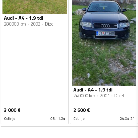
Audi - A4 - 1.9 tdi
280000 km
2002
Dizel
Audi - A4 - 1.9 tdi
240000 km
2001
Dizel
3 000
€
2 600
€
Cetinje
03.11.24
Cetinje
24.04.21