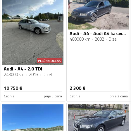
Audi - A4 - Audi A4 karavan 1.9 TDI
400000 km
2002
Dizel
PLAĆEN OGLAS
Audi - A4 - 2.0 TDI
243000 km
2013
Dizel
10 750
€
2 300
€
Cetinje
prije 3 dana
Cetinje
prije 2 dana