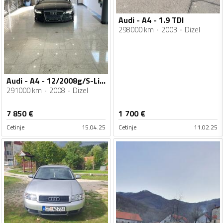
Audi - A4 - 1.9 TDI
298000 km
2003
Dizel
Audi - A4 - 12/2008g/S-Line
291000 km
2008
Dizel
7 850
€
1 700
€
Cetinje
15.04.25
Cetinje
11.02.25