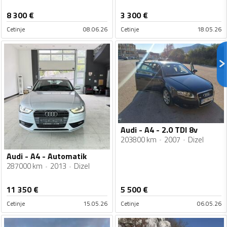
8 300
€
3 300
€
Cetinje
08.06.26
Cetinje
18.05.26
Audi - A4 - 2.0 TDI 8v
203800 km
2007
Dizel
Audi - A4 - Automatik
287000 km
2013
Dizel
11 350
€
5 500
€
Cetinje
15.05.26
Cetinje
06.05.26