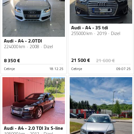
Audi - A4 - 35 tdi
255000 km
2019
Dizel
Audi - A4 - 2.0TDI
224000 km
2008
Dizel
21 500
€
8 350
€
21 600
€
Cetinje
18.12.25
Cetinje
09.07.25
Audi - A4 - 2.0 TDI 3x S-line
195000 km
2017
Dizel