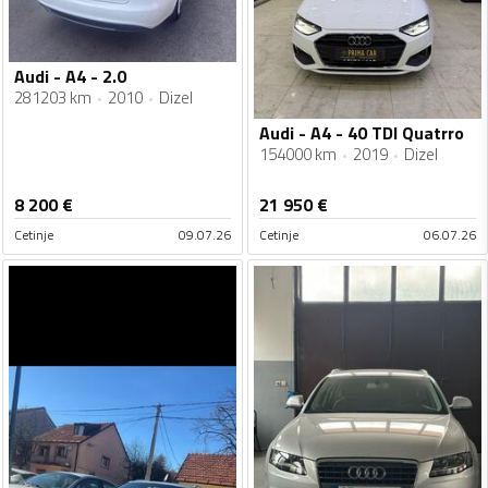
Audi - A4 - 2.0
281203 km
2010
Dizel
Audi - A4 - 40 TDI Quatrro
154000 km
2019
Dizel
8 200
€
21 950
€
Cetinje
09.07.26
Cetinje
06.07.26