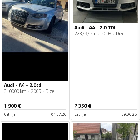
Audi - A4 - 2.0 TDI
223797 km
2008
Dizel
Audi - A4 - 2.0tdi
310000 km
2005
Dizel
1 900
€
7 350
€
Cetinje
01.07.26
Cetinje
09.06.26