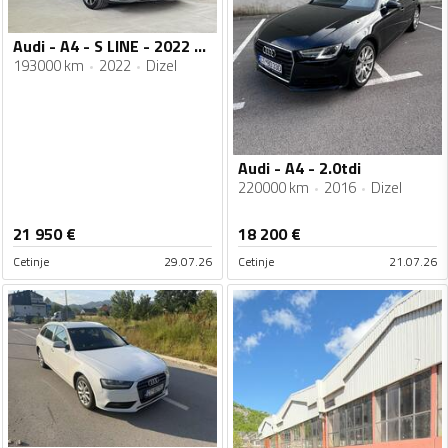
Audi - A4 - S LINE - 2022 GOD
193000 km
2022
Dizel
Audi - A4 - 2.0tdi
220000 km
2016
Dizel
21 950
€
18 200
€
Cetinje
29.07.26
Cetinje
21.07.26