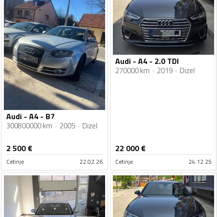
Audi - A4 - 2.0 TDI
270000 km
2019
Dizel
Audi - A4 - B7
300800000 km
2005
Dizel
2 500
€
22 000
€
Cetinje
22.02.26
Cetinje
24.12.25