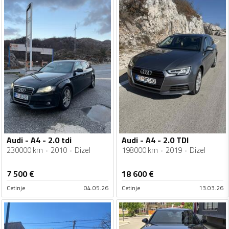
Audi - A4 - 2.0 tdi
Audi - A4 - 2.0 TDI
230000 km
2010
Dizel
198000 km
2019
Dizel
7 500
€
18 600
€
Cetinje
04.05.26
Cetinje
13.03.26