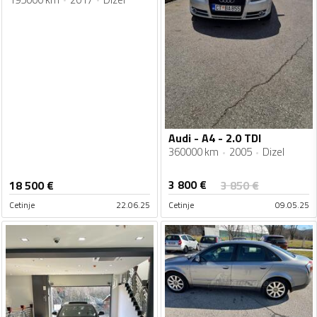
Audi - A4 - 2.0 TDI
360000 km
2005
Dizel
3 800
€
18 500
€
3 850
€
Cetinje
22.06.25
Cetinje
09.05.25