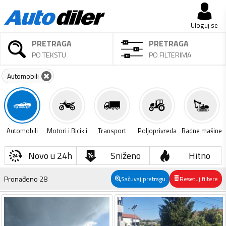
Uloguj se
PRETRAGA
PRETRAGA
PO TEKSTU
PO FILTERIMA
Automobili
Automobili
Motori i Bicikli
Transport
Poljoprivreda
Radne mašine
Novo u 24h
Sniženo
Hitno
Pronađeno
28
Sačuvaj pretragu
Resetuj filtere