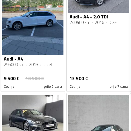
Audi - A4 - 2.0 TDI
240400 km
2016
Dizel
Audi - A4
295000 km
2013
Dizel
9 500
€
10 500
€
13 500
€
Cetinje
prije 2 dana
Cetinje
prije 7 dana