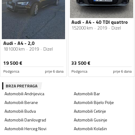
Audi - A4 - 40 TDI quattro
152000 km
2019
Dizel
Audi - A4 - 2,0
181000 km
2019
Dizel
19 500
€
33 500
€
Podgorica
prije 6 dana
Podgorica
prije 6 dana
BRZA PRETRAGA
Automobili
Andrijevica
Automobili
Bar
Automobili
Berane
Automobili
Bijelo Polje
Automobili
Budva
Automobili
Cetinje
Automobili
Danilovgrad
Automobili
Gusinje
Automobili
Herceg Novi
Automobili
Kolašin