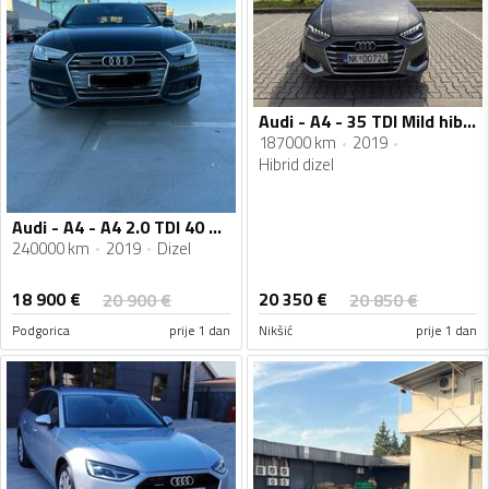
Audi - A4 - 35 TDI Mild hibrid
187000 km
2019
Hibrid dizel
Audi - A4 - A4 2.0 TDI 40 QUATTRO
240000 km
2019
Dizel
18 900
€
20 350
€
20 900
€
20 850
€
Podgorica
prije 1 dan
Nikšić
prije 1 dan