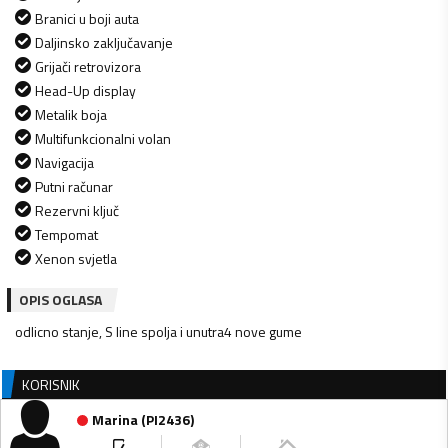
Branici u boji auta
Daljinsko zaključavanje
Grijači retrovizora
Head-Up display
Metalik boja
Multifunkcionalni volan
Navigacija
Putni računar
Rezervni ključ
Tempomat
Xenon svjetla
OPIS OGLASA
odlicno stanje, S line spolja i unutra4 nove gume
KORISNIK
Marina
(
PI2436
)