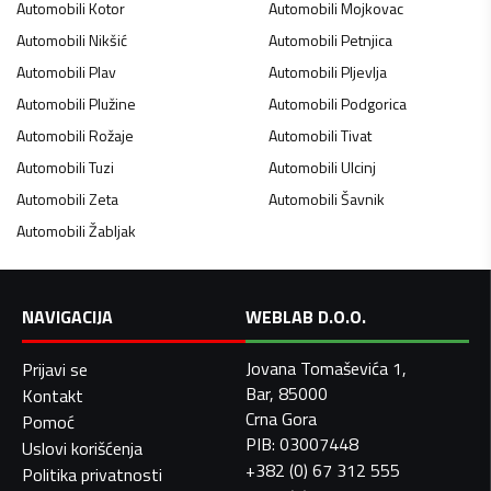
Automobili
Kotor
Automobili
Mojkovac
Automobili
Nikšić
Automobili
Petnjica
Automobili
Plav
Automobili
Pljevlja
Automobili
Plužine
Automobili
Podgorica
Automobili
Rožaje
Automobili
Tivat
Automobili
Tuzi
Automobili
Ulcinj
Automobili
Zeta
Automobili
Šavnik
Automobili
Žabljak
NAVIGACIJA
WEBLAB D.O.O.
Jovana Tomaševića 1,
Prijavi se
Bar, 85000
Kontakt
Crna Gora
Pomoć
PIB: 03007448
Uslovi korišćenja
+382 (0) 67 312 555
Politika privatnosti