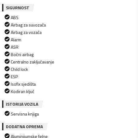
SIGURNOST
ABS
Airbag za suvozača
Airbag za vozača
Alarm
ASR
Bočni airbag
Centralno zaključavanje
Child lock
ESP
Isofix sjedišta
Kodiran ključ
ISTORIJA VOZILA
Servisna knjiga
DODATNA OPREMA
Aluminijumske felne