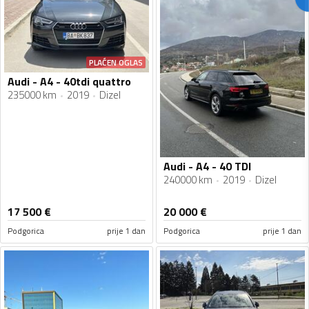
PLAĆEN OGLAS
Audi - A4 - 40tdi quattro
235000 km
2019
Dizel
Audi - A4 - 40 TDI
240000 km
2019
Dizel
17 500
€
20 000
€
Podgorica
prije 1 dan
Podgorica
prije 1 dan