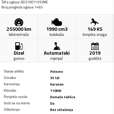
Šifra oglasa
:
AD370071593ME
Broj pregleda oglasa
:
1465
255000
km
1990
cm3
149
KS
kilometraža
kubikaža
konjska snaga
Dizel
Automatski
2019
gorivo
mjenjač
godište
Stanje artikla
:
Polovno
Oznaka
:
35 tdi
Karoserija
:
Karavan
Kilovata
:
110
kW
Porijeklo vozila
:
Domaće tablice
Vodi se na mene
:
Da
Oštećenje
:
Bez oštećenja