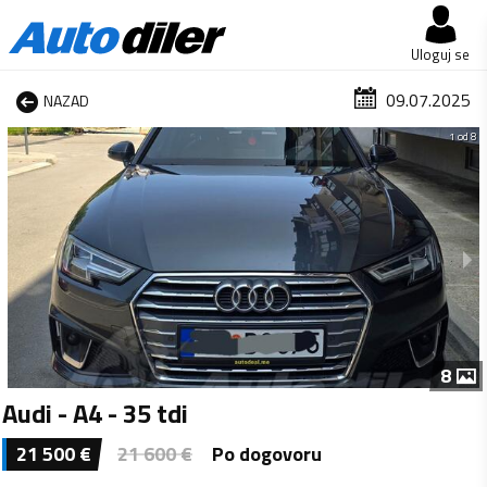
Uloguj se
09.07.2025
NAZAD
1 od 8
8
Audi - A4 - 35 tdi
21 500
€
21 600
€
Po dogovoru