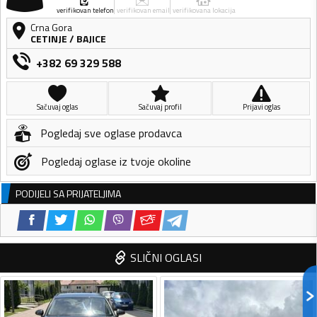
verifikovan telefon
verifikovan email
verifikovana lokacija
Crna Gora
CETINJE
/
BAJICE
+382 69 329 588
Sačuvaj oglas
Sačuvaj profil
Prijavi oglas
Pogledaj sve oglase prodavca
Pogledaj oglase iz tvoje okoline
PODIJELI SA PRIJATELJIMA
SLIČNI OGLASI