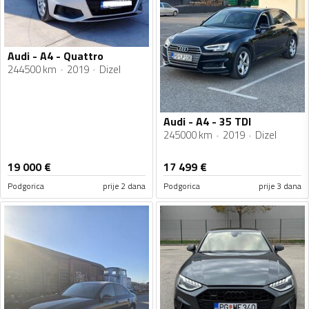
Audi - A4 - Quattro
244500 km
2019
Dizel
Audi - A4 - 35 TDI
245000 km
2019
Dizel
19 000
€
17 499
€
Podgorica
prije 2 dana
Podgorica
prije 3 dana