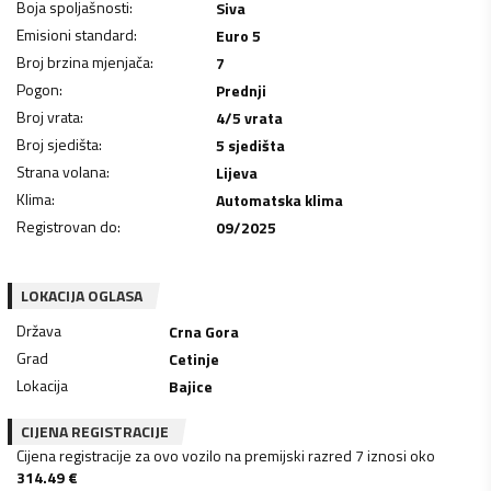
Boja spoljašnosti
:
Siva
Emisioni standard
:
Euro 5
Broj brzina mjenjača
:
7
Pogon
:
Prednji
Broj vrata
:
4/5 vrata
Broj sjedišta
:
5 sjedišta
Strana volana
:
Lijeva
Klima
:
Automatska klima
Registrovan do
:
09/2025
LOKACIJA OGLASA
Država
Crna Gora
Grad
Cetinje
Lokacija
Bajice
CIJENA REGISTRACIJE
Cijena registracije za ovo vozilo na premijski razred 7 iznosi oko
314.49
€