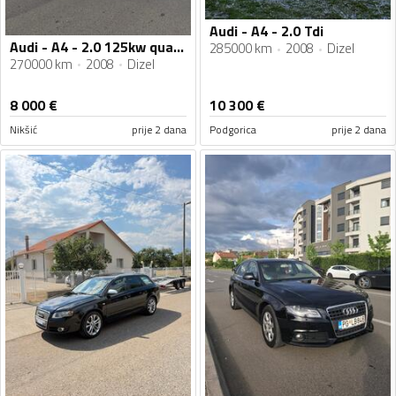
Audi - A4 - 2.0 Tdi
Audi - A4 - 2.0 125kw quattro
285000 km
2008
Dizel
270000 km
2008
Dizel
8 000
€
10 300
€
Nikšić
prije 2 dana
Podgorica
prije 2 dana