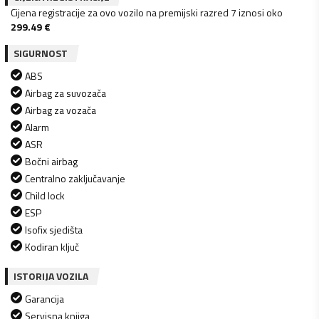
Cijena registracije za ovo vozilo na premijski razred 7 iznosi oko
299.49
€
SIGURNOST
ABS
Airbag za suvozača
Airbag za vozača
Alarm
ASR
Bočni airbag
Centralno zaključavanje
Child lock
ESP
Isofix sjedišta
Kodiran ključ
ISTORIJA VOZILA
Garancija
Servisna knjiga