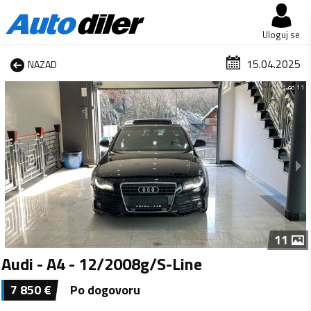
Uloguj se
15.04.2025
NAZAD
1 od 11
11
Audi - A4 - 12/2008g/S-Line
7 850
€
Po dogovoru