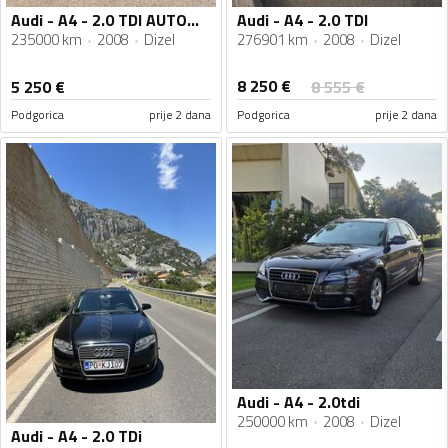
Audi - A4 - 2.0 TDI AUTOMATIK MOTOR 8 VENTILA 1 BREGASTA
Audi - A4 - 2.0 TDI
235000 km
2008
Dizel
276901 km
2008
Dizel
8 250
€
5 250
€
8 555
€
Podgorica
prije 2 dana
Podgorica
prije 2 dana
Audi - A4 - 2.0tdi
250000 km
2008
Dizel
Audi - A4 - 2.0 TDi