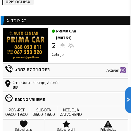
OPIS OGLASA
AUTO PLAC
PRIMA CAR
(
MA761
)
Cetinje
+382 67 210 283
Aktivan
Crna Gora
-
Cetinje
,
Zabrđe
BB
RADNO VRIJEME
PON-PET
SUBOTA
NEDJELJA
09:00-19:00
09:00-19:00
ZATVORENO
Sačuvaj oglas
Sačuvaj profil
Prijavi oglas