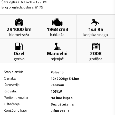
Šifra oglasa
:
AD341041770ME
Broj pregleda oglasa
:
8175
291000
km
1968
cm3
143
KS
kilometraža
kubikaža
konjska snaga
Dizel
Manuelni
2008
gorivo
mjenjač
godište
Stanje artikla
:
Polovno
Oznaka
:
12/2008g/S-Line
Karoserija
:
Karavan
Kilovata
:
105
kW
Porijeklo vozila
:
Na ime kupca
Oštećenje
:
Bez oštećenja
Korišćeno kao
:
Lično vozilo