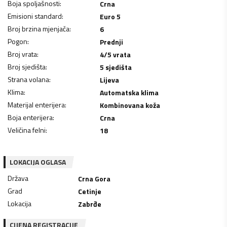
Boja spoljašnosti
:
Crna
Emisioni standard
:
Euro 5
Broj brzina mjenjača
:
6
Pogon
:
Prednji
Broj vrata
:
4/5 vrata
Broj sjedišta
:
5 sjedišta
Strana volana
:
Lijeva
Klima
:
Automatska klima
Materijal enterijera
:
Kombinovana koža
Boja enterijera
:
Crna
Veličina felni
:
18
LOKACIJA OGLASA
Država
Crna Gora
Grad
Cetinje
Lokacija
Zabrđe
CIJENA REGISTRACIJE