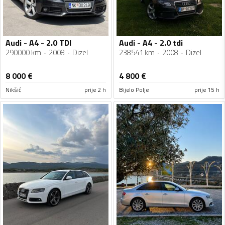
Audi - A4 - 2.0 TDI
Audi - A4 - 2.0 tdi
290000 km
2008
Dizel
238541 km
2008
Dizel
8 000
€
4 800
€
Nikšić
prije 2 h
Bijelo Polje
prije 15 h