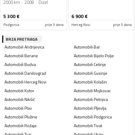
2000 km
2008
Dizel
5 300
€
6 900
€
Podgorica
prije 3 dana
Herceg Novi
prije 5 dana
BRZA PRETRAGA
Automobili
Andrijevica
Automobili
Bar
Automobili
Berane
Automobili
Bijelo Polje
Automobili
Budva
Automobili
Cetinje
Automobili
Danilovgrad
Automobili
Gusinje
Automobili
Herceg Novi
Automobili
Kolašin
Automobili
Kotor
Automobili
Mojkovac
Automobili
Nikšić
Automobili
Petnjica
Automobili
Plav
Automobili
Pljevlja
Automobili
Plužine
Automobili
Podgorica
Automobili
Rožaje
Automobili
Tivat
Automobili
Tuzi
Automobili
Ulcinj