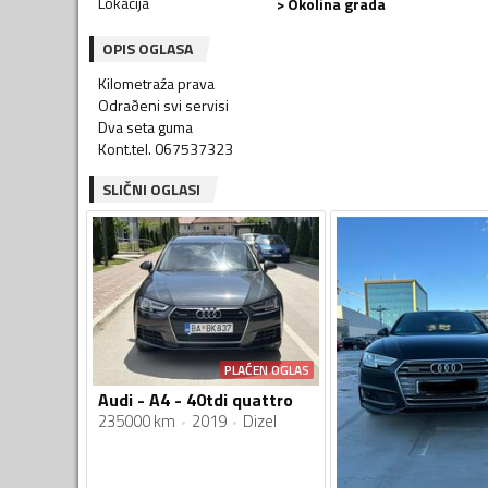
Lokacija
> Okolina grada
OPIS OGLASA
Kilometraźa prava
Odraðeni svi servisi
Dva seta guma
Kont.tel. 067537323
SLIČNI OGLASI
PLAĆEN OGLAS
Audi - A4 - 40tdi quattro
235000 km
2019
Dizel