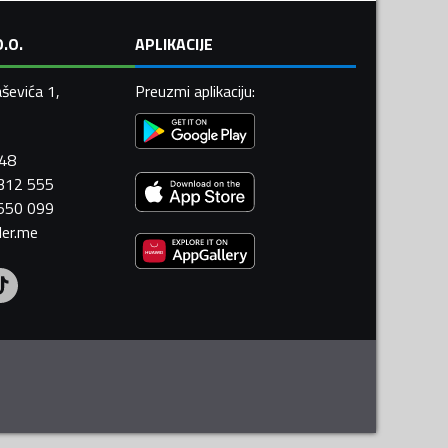
.O.
APLIKACIJE
ševića 1,
Preuzmi aplikaciju
:
448
 312 555
 550 099
ler.me