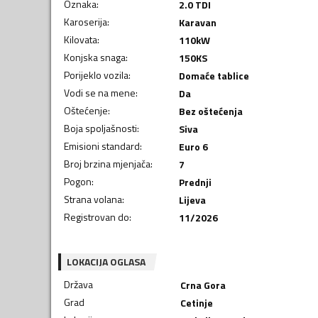
Oznaka
:
2.0 TDI
Karoserija
:
Karavan
Kilovata
:
110
kW
Konjska snaga
:
150
KS
Porijeklo vozila
:
Domaće tablice
Vodi se na mene
:
Da
Oštećenje
:
Bez oštećenja
Boja spoljašnosti
:
Siva
Emisioni standard
:
Euro 6
Broj brzina mjenjača
:
7
Pogon
:
Prednji
Strana volana
:
Lijeva
Registrovan do
:
11/2026
LOKACIJA OGLASA
Država
Crna Gora
Grad
Cetinje