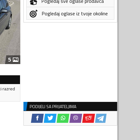
Pogledaj sve oglase prodavca
Pogledaj oglase iz tvoje okoline
5
ki razred
PODIJELI SA PRIJATELJIMA