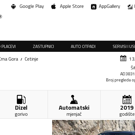
Google Play
Apple Store
AppGallery
 PLACEVI
ZASTUPNICI
AUTO OTPADI
SERVISI I U
Crna Gora
Cetinje
13
Ši
AD383
Broj pregleda o
Dizel
Automatski
2019
gorivo
mjenjač
godište