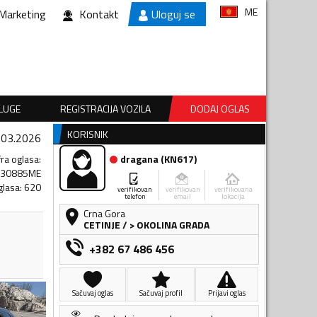
ME
Marketing
Kontakt
Uloguj se
SLUGE
REGISTRACIJA VOZILA
DODAJ OGLAS
KORISNIK
.03.2026
fra oglasa
:
dragana
(
KN617
)
130885ME
glasa
:
620
verifikovan
verifikovan
verifikovana
telefon
email
lokacija
Crna Gora
CETINJE
/
> OKOLINA GRADA
+382 67 486 456
Sačuvaj oglas
Sačuvaj profil
Prijavi oglas