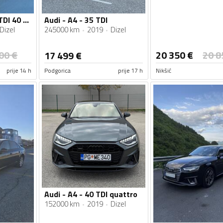
Audi - A4 - A4 2.0 TDI 40 QUATTRO
Audi - A4 - 35 TDI
Dizel
245000 km
2019
Dizel
00
€
20 350
€
20 8
17 499
€
prije 14 h
Podgorica
prije 17 h
Nikšić
Audi - A4 - 40 TDI quattro
152000 km
2019
Dizel