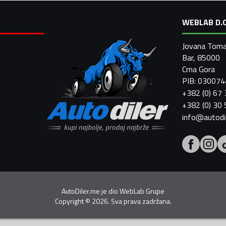
WEBLAB D.O
Jovana Toma
Bar, 85000
Crna Gora
PIB: 03007
+382 (0) 67
+382 (0) 30
info@autodi
AutoDiler.me je dio
WebLab Grupe
Copyright
©
2026. Sva prava zadržana.