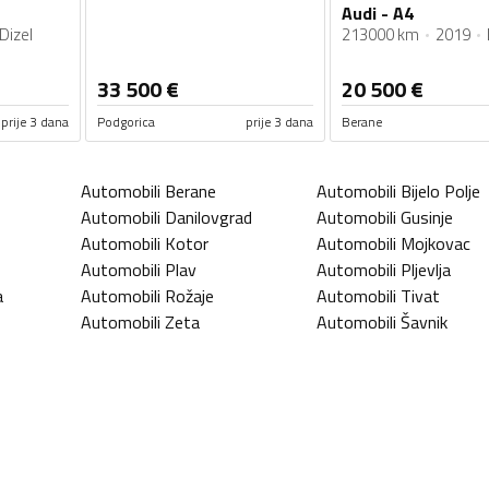
Audi - A4
Dizel
213000 km
2019
33 500
€
20 500
€
prije 3 dana
Podgorica
prije 3 dana
Berane
Automobili
Berane
Automobili
Bijelo Polje
Automobili
Danilovgrad
Automobili
Gusinje
Automobili
Kotor
Automobili
Mojkovac
Automobili
Plav
Automobili
Pljevlja
a
Automobili
Rožaje
Automobili
Tivat
Automobili
Zeta
Automobili
Šavnik