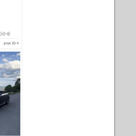
50
€
prije 20 h