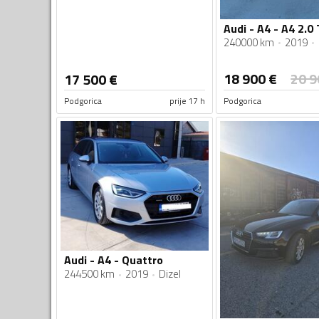
240000 km
2019
18 900
€
20 9
17 500
€
Podgorica
prije 17 h
Podgorica
Audi - A4 - Quattro
244500 km
2019
Dizel