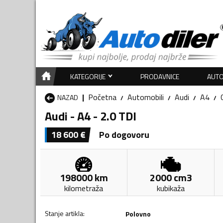
KATEGORIJE
PRODAVNICE
AUTO
Početna
Automobili
Audi
A4
NAZAD
Audi - A4 - 2.0 TDI
18 600
€
Po dogovoru
198000
km
2000
cm3
kilometraža
kubikaža
Stanje artikla
:
Polovno