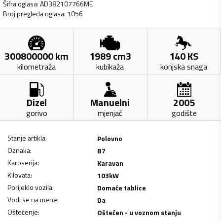
Šifra oglasa
:
AD382107766ME
Broj pregleda oglasa
:
1056
300800000
km
1989
cm3
140
KS
kilometraža
kubikaža
konjska snaga
Dizel
Manuelni
2005
gorivo
mjenjač
godište
Stanje artikla
:
Polovno
Oznaka
:
B7
Karoserija
:
Karavan
Kilovata
:
103
kW
Porijeklo vozila
:
Domaće tablice
Vodi se na mene
:
Da
Oštećenje
:
Oštećen - u voznom stanju