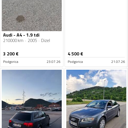
Audi - A4 - 1.9 tdi
210000 km
2005
Dizel
3 200
€
4 500
€
Podgorica
23.07.26
Podgorica
21.07.26