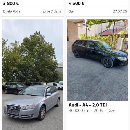
3 800
€
4 500
€
Bijelo Polje
prije 7 dana
Bar
27.07.26
Audi - A4 - 2.0 TDI
360000 km
2005
Dizel