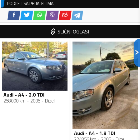
PODIJELI SA PRIJATELJIMA
SLIČNI OGLASI
Audi - A4 - 2.0 TDI
258000 km
2005
Dizel
Audi - A4 - 1.9 TDI
224856 km
2005
Dizel