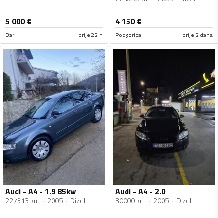
5 000
€
4 150
€
Bar
prije 22 h
Podgorica
prije 2 dana
Audi - A4 - 1.9 85kw
Audi - A4 - 2.0
227313 km
2005
Dizel
30000 km
2005
Dizel