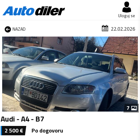
Uloguj se
22.02.2026
NAZAD
1 od 7
7
Audi - A4 - B7
2 500
€
Po dogovoru