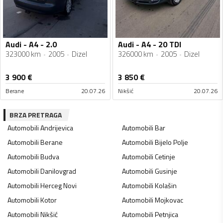
Audi - A4 - 2.0
Audi - A4 - 20 TDI
323000 km
2005
Dizel
326000 km
2005
Dizel
3 900
€
3 850
€
Berane
20.07.26
Nikšić
20.07.26
BRZA PRETRAGA
Automobili
Andrijevica
Automobili
Bar
Automobili
Berane
Automobili
Bijelo Polje
Automobili
Budva
Automobili
Cetinje
Automobili
Danilovgrad
Automobili
Gusinje
Automobili
Herceg Novi
Automobili
Kolašin
Automobili
Kotor
Automobili
Mojkovac
Automobili
Nikšić
Automobili
Petnjica