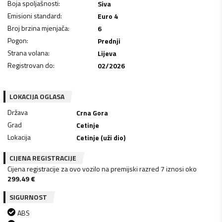
Boja spoljašnosti
:
Siva
Emisioni standard
:
Euro 4
Broj brzina mjenjača
:
6
Pogon
:
Prednji
Strana volana
:
Lijeva
Registrovan do
:
02/2026
LOKACIJA OGLASA
Država
Crna Gora
Grad
Cetinje
Lokacija
Cetinje (uži dio)
CIJENA REGISTRACIJE
Cijena registracije za ovo vozilo na premijski razred 7 iznosi oko
299.49
€
SIGURNOST
ABS