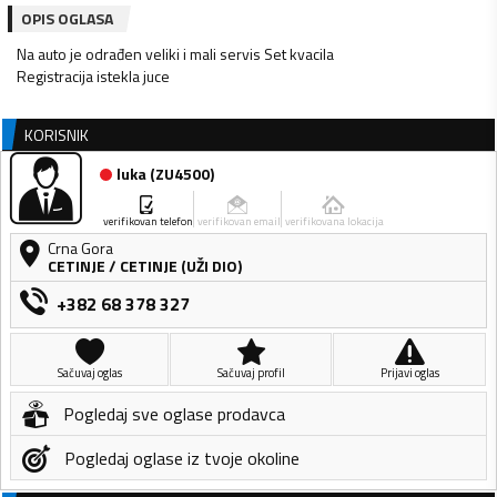
OPIS OGLASA
Na auto je odrađen veliki i mali servis Set kvacila
Registracija istekla juce
KORISNIK
luka
(
ZU4500
)
verifikovan telefon
verifikovan email
verifikovana lokacija
Crna Gora
CETINJE
/
CETINJE (UŽI DIO)
+382 68 378 327
Sačuvaj oglas
Sačuvaj profil
Prijavi oglas
Pogledaj sve oglase prodavca
Pogledaj oglase iz tvoje okoline