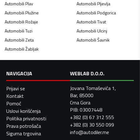
Automobili
Plav
Automobili
Pljevlja
Automobili
Plužine
Automobili
Podgorica
Automobili
Rožaje
Automobili
Tivat
Automobili
Tuzi
Automobili
Ulcinj
Automobili
Zeta
Automobili
Šavnik
Automobili
Žabljak
NAVIGACIJA
WEBLAB D.O.O.
Jovana Tomaševića 1,
Prijavi se
Bar, 85000
Kontakt
Crna Gora
Pomoć
PIB: 03007448
Uslovi korišćenja
+382 (0) 67 312 555
Politika privatnosti
+382 (0) 30 550 099
Prava potrošača
info@autodiler.me
Sigurna trgovina