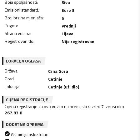
Boja spoljašnosti
:
Siva
Emisioni standard
:
Euro 3
Broj brzina mjenjača
:
6
Pogon
:
Prednji
Strana volana
:
Lijeva
Registrovan do
:
Nije registrovan
LOKACIJA OGLASA
Država
Crna Gora
Grad
Cetinje
Lokacija
Cetinje (uži dio)
CIJENA REGISTRACIJE
Cijena registracije za ovo vozilo na premijski razred 7 iznosi oko
267.83
€
DODATNA OPREMA
Aluminijumske felne