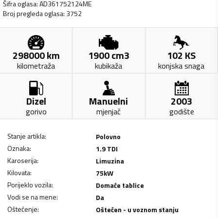
Šifra oglasa
:
AD361752124ME
Broj pregleda oglasa
:
3752
298000
km
1900
cm3
102
KS
kilometraža
kubikaža
konjska snaga
Dizel
Manuelni
2003
gorivo
mjenjač
godište
Stanje artikla
:
Polovno
Oznaka
:
1.9 TDI
Karoserija
:
Limuzina
Kilovata
:
75
kW
Porijeklo vozila
:
Domaće tablice
Vodi se na mene
:
Da
Oštećenje
:
Oštećen - u voznom stanju