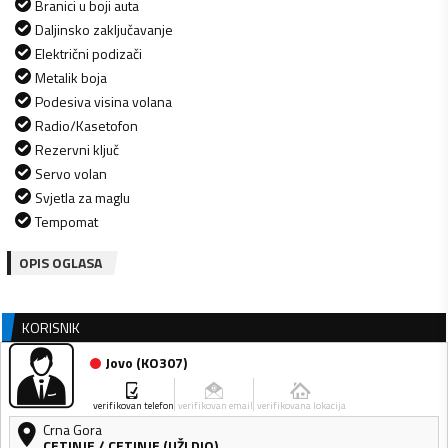
Branici u boji auta
Daljinsko zaključavanje
Električni podizači
Metalik boja
Podesiva visina volana
Radio/Kasetofon
Rezervni ključ
Servo volan
Svjetla za maglu
Tempomat
OPIS OGLASA
KORISNIK
Jovo
(
KO307
)
verifikovan telefon
verifikovan email
verifikovana lokacija
Crna Gora
CETINJE
/
CETINJE (UŽI DIO)