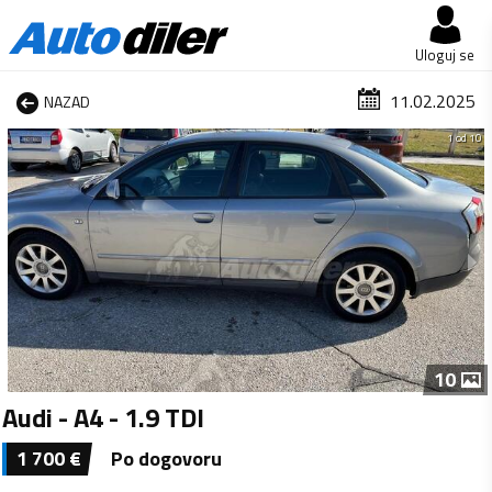
Uloguj se
11.02.2025
NAZAD
1 od 10
10
Audi - A4 - 1.9 TDI
1 700
€
Po dogovoru