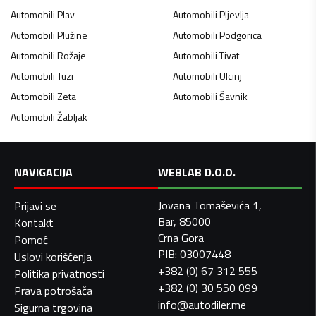
Automobili
Plav
Automobili
Pljevlja
Automobili
Plužine
Automobili
Podgorica
Automobili
Rožaje
Automobili
Tivat
Automobili
Tuzi
Automobili
Ulcinj
Automobili
Zeta
Automobili
Šavnik
Automobili
Žabljak
NAVIGACIJA
WEBLAB D.O.O.
Jovana Tomaševića 1,
Prijavi se
Bar, 85000
Kontakt
Crna Gora
Pomoć
PIB: 03007448
Uslovi korišćenja
+382 (0) 67 312 555
Politika privatnosti
+382 (0) 30 550 099
Prava potrošača
info@autodiler.me
Sigurna trgovina