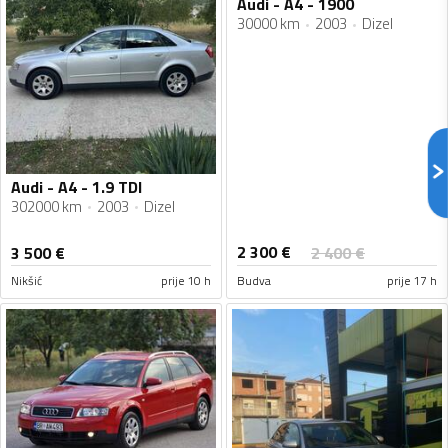
Audi - A4 - 1900
30000 km
2003
Dizel
Audi - A4 - 1.9 TDI
302000 km
2003
Dizel
2 300
€
3 500
€
2 400
€
Nikšić
prije 10 h
Budva
prije 17 h