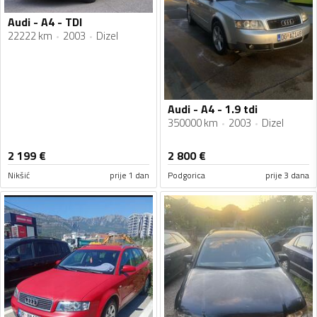
Audi - A4 - TDI
22222 km
2003
Dizel
Audi - A4 - 1.9 tdi
350000 km
2003
Dizel
2 199
€
2 800
€
Nikšić
prije 1 dan
Podgorica
prije 3 dana