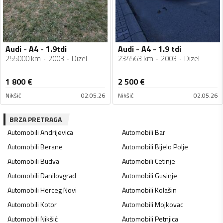
Audi - A4 - 1.9tdi
Audi - A4 - 1.9 tdi
255000 km
2003
Dizel
234563 km
2003
Dizel
1 800
€
2 500
€
Nikšić
02.05.26
Nikšić
02.05.26
BRZA PRETRAGA
Automobili
Andrijevica
Automobili
Bar
Automobili
Berane
Automobili
Bijelo Polje
Automobili
Budva
Automobili
Cetinje
Automobili
Danilovgrad
Automobili
Gusinje
Automobili
Herceg Novi
Automobili
Kolašin
Automobili
Kotor
Automobili
Mojkovac
Automobili
Nikšić
Automobili
Petnjica