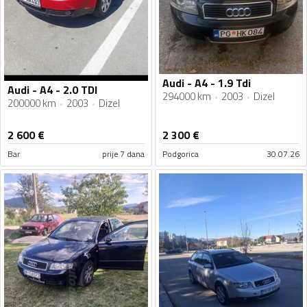
Audi - A4 - 1.9 Tdi
Audi - A4 - 2.0 TDI
294000 km
2003
Dizel
200000 km
2003
Dizel
2 600
€
2 300
€
Bar
prije 7 dana
Podgorica
30.07.26