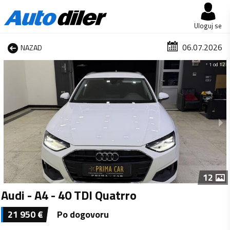
Uloguj se
06.07.2026
NAZAD
1 od 12
12
Audi - A4 - 40 TDI Quatrro
21 950
€
Po dogovoru