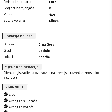
Emisioni standard
:
Euro 6
Broj brzina mjenjača
:
8
Pogon
:
4x4
Strana volana
:
Lijeva
LOKACIJA OGLASA
Država
Crna Gora
Grad
Cetinje
Lokacija
Zabrđe
CIJENA REGISTRACIJE
Cijena registracije za ovo vozilo na premijski razred 7 iznosi oko
347.70
€
SIGURNOST
ABS
Airbag za suvozača
Airbag za vozača