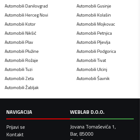
Automobili
Danilovgrad
Automobili
Gusinje
Automobili
Herceg Novi
Automobili
Kolašin
Automobili
Kotor
Automobili
Mojkovac
Automobili
Nikšić
Automobili
Petnjica
Automobili
Plav
Automobili
Pljevlja
Automobili
Plužine
Automobili
Podgorica
Automobili
Rožaje
Automobili
Tivat
Automobili
Tuzi
Automobili
Ulcinj
Automobili
Zeta
Automobili
Šavnik
Automobili
Žabljak
NAVIGACIJA
WEBLAB D.O.O.
Jovana Tomaševića 1,
Prijavi se
Bar, 85000
Kontakt