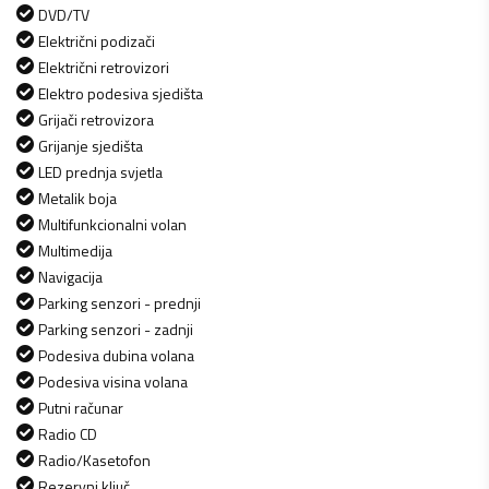
DVD/TV
Električni podizači
Električni retrovizori
Elektro podesiva sjedišta
Grijači retrovizora
Grijanje sjedišta
LED prednja svjetla
Metalik boja
Multifunkcionalni volan
Multimedija
Navigacija
Parking senzori - prednji
Parking senzori - zadnji
Podesiva dubina volana
Podesiva visina volana
Putni računar
Radio CD
Radio/Kasetofon
Rezervni ključ