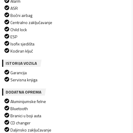
Alarm
ASR
Bočni airbag
Centralno zaključavanje
Child lock
ESP
Isofix sjedišta
Kodiran ključ
ISTORIJA VOZILA
Garancija
Servisna knjiga
DODATNA OPREMA
Aluminijumske felne
Bluetooth
Branici u boji auta
CD changer
Daljinsko zaključavanje