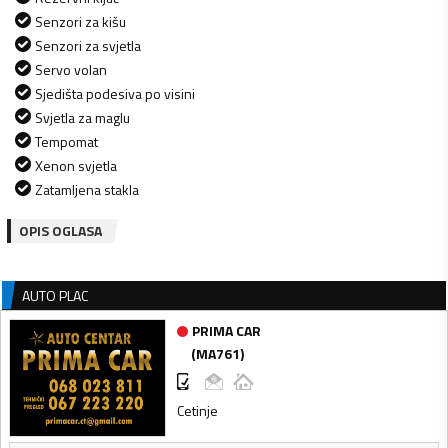
Senzori za kišu
Senzori za svjetla
Servo volan
Sjedišta podesiva po visini
Svjetla za maglu
Tempomat
Xenon svjetla
Zatamljena stakla
OPIS OGLASA
AUTO PLAC
PRIMA CAR
(
MA761
)
Cetinje