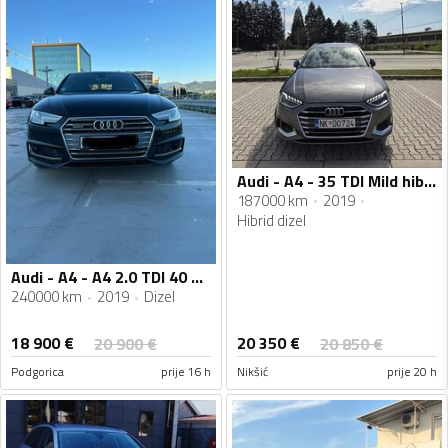
Audi - A4 - 35 TDI Mild hibrid
187000 km
2019
Hibrid dizel
Audi - A4 - A4 2.0 TDI 40 QUATTRO
240000 km
2019
Dizel
18 900
€
20 350
€
20 900
€
20 850
€
Podgorica
prije 16 h
Nikšić
prije 20 h