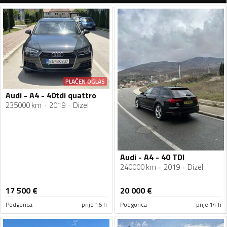
PLAĆEN OGLAS
Audi - A4 - 40tdi quattro
235000 km
2019
Dizel
Audi - A4 - 40 TDI
240000 km
2019
Dizel
17 500
€
20 000
€
Podgorica
prije 16 h
Podgorica
prije 14 h