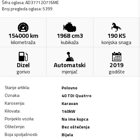
Šifra oglasa
:
AD377120776ME
Broj pregleda oglasa
:
5399
154000
km
1968
cm3
190
KS
kilometraža
kubikaža
konjska snaga
Dizel
Automatski
2019
gorivo
mjenjač
godište
Stanje artikla
:
Polovno
Oznaka
:
40 TDI Quatrro
Karoserija
:
Karavan
Kilovata
:
140
kW
Porijeklo vozila
:
Na ime kupca
Oštećenje
:
Bez oštećenja
Boja spoljašnosti
:
Bijela