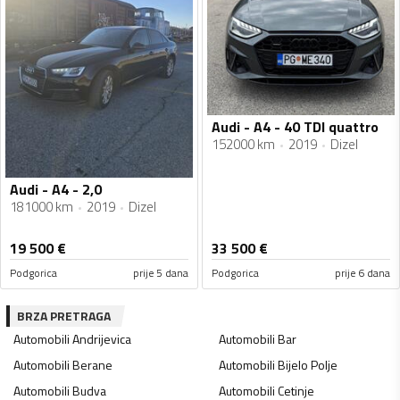
Audi - A4 - 40 TDI quattro
152000 km
2019
Dizel
Audi - A4 - 2,0
181000 km
2019
Dizel
19 500
€
33 500
€
Podgorica
prije 5 dana
Podgorica
prije 6 dana
BRZA PRETRAGA
Automobili
Andrijevica
Automobili
Bar
Automobili
Berane
Automobili
Bijelo Polje
Automobili
Budva
Automobili
Cetinje