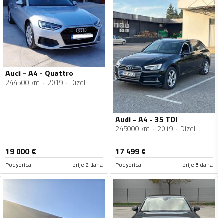
Audi - A4 - Quattro
244500 km
2019
Dizel
Audi - A4 - 35 TDI
245000 km
2019
Dizel
19 000
€
17 499
€
Podgorica
prije 2 dana
Podgorica
prije 3 dana