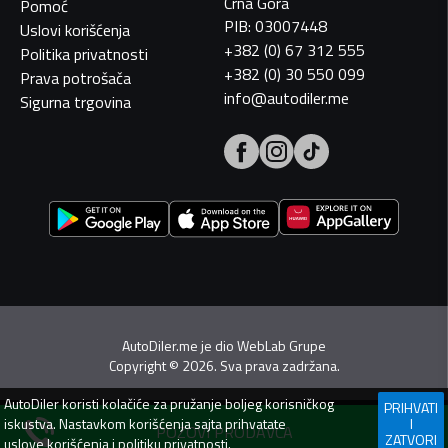
Crna Gora
Pomoć
PIB: 03007448
Uslovi korišćenja
+382 (0) 67 312 555
Politika privatnosti
+382 (0) 30 550 099
Prava potrošača
info@autodiler.me
Sigurna trgovina
AutoDiler.me je dio
WebLab Grupe
Copyright
©
2026. Sva prava zadržana.
AutoDiler
koristi kolačiće za pružanje boljeg korisničkog
PRIHVATI
iskustva. Nastavkom korišćenja sajta prihvatate
I
POZOVI PRODAVCA
ZATVORI
uslove korišćenja
i
politiku privatnosti
.