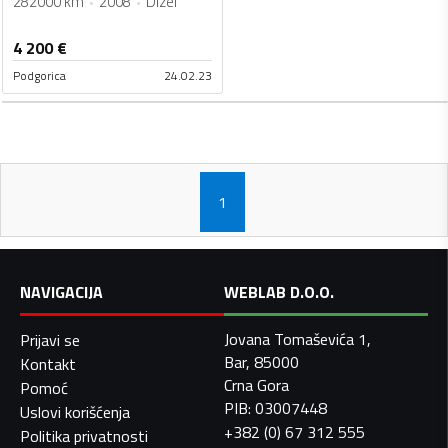
282000 km
2008
Dizel
4 200
€
Podgorica
24.02.23
1
NAVIGACIJA
WEBLAB D.O.O.
Jovana Tomaševića 1,
Prijavi se
Bar, 85000
Kontakt
Crna Gora
Pomoć
PIB: 03007448
Uslovi korišćenja
+382 (0) 67 312 555
Politika privatnosti