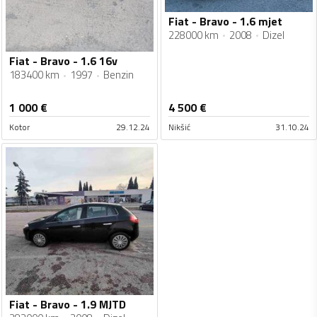
Fiat - Bravo - 1.6 mjet
228000 km
2008
Dizel
Fiat - Bravo - 1.6 16v
183400 km
1997
Benzin
1 000
€
4 500
€
Kotor
29.12.24
Nikšić
31.10.24
Fiat - Bravo - 1.9 MJTD