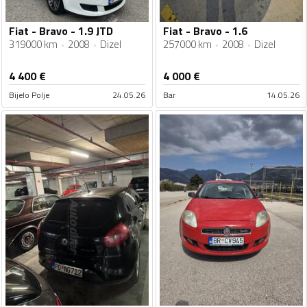
Fiat - Bravo - 1.9 JTD
Fiat - Bravo - 1.6
319000 km
2008
Dizel
257000 km
2008
Dizel
4 400
€
4 000
€
Bijelo Polje
24.05.26
Bar
14.05.26