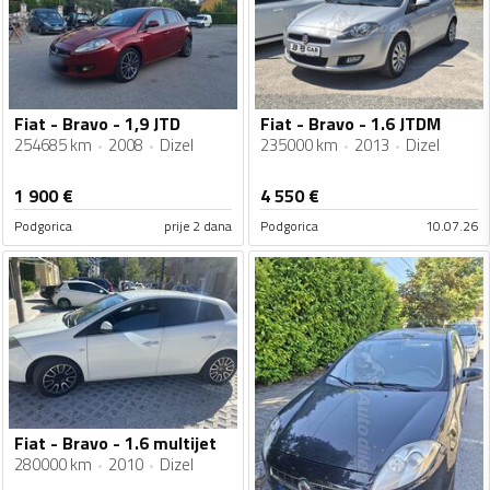
Fiat - Bravo - 1,9 JTD
Fiat - Bravo - 1.6 JTDM
254685 km
2008
Dizel
235000 km
2013
Dizel
1 900
€
4 550
€
Podgorica
prije 2 dana
Podgorica
10.07.26
Fiat - Bravo - 1.6 multijet
280000 km
2010
Dizel