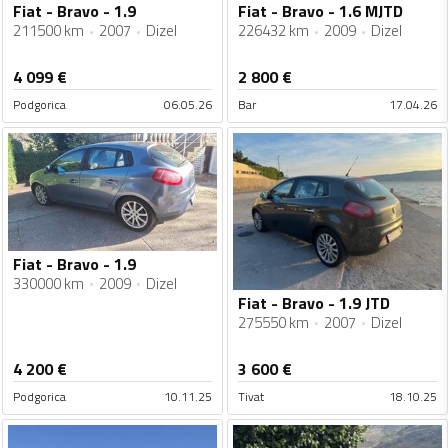
Fiat - Bravo - 1.9
Fiat - Bravo - 1.6 MJTD
211500 km
2007
Dizel
226432 km
2009
Dizel
4 099
€
2 800
€
Podgorica
06.05.26
Bar
17.04.26
Fiat - Bravo - 1.9
330000 km
2009
Dizel
Fiat - Bravo - 1.9 JTD
275550 km
2007
Dizel
4 200
€
3 600
€
Podgorica
10.11.25
Tivat
18.10.25