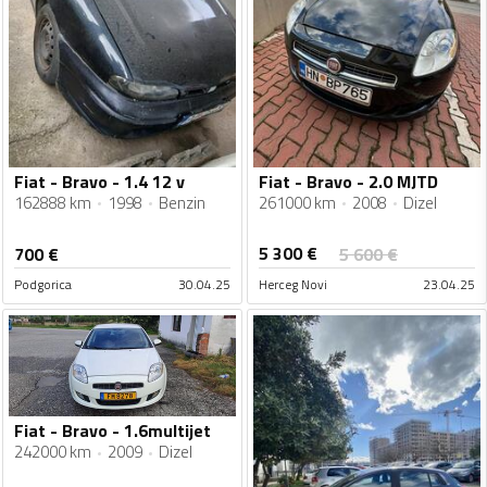
Fiat - Bravo - 1.4 12 v
Fiat - Bravo - 2.0 MJTD
162888 km
1998
Benzin
261000 km
2008
Dizel
5 300
€
700
€
5 600
€
Podgorica
30.04.25
Herceg Novi
23.04.25
Fiat - Bravo - 1.6multijet
242000 km
2009
Dizel