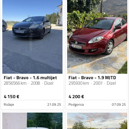
Fiat - Bravo - 1.6 multijet
Fiat - Bravo - 1.9 MJTD
2856566 km
2008
Dizel
295930 km
2007
Dizel
4 150
€
4 200
€
Rožaje
21.09.25
Podgorica
07.09.25