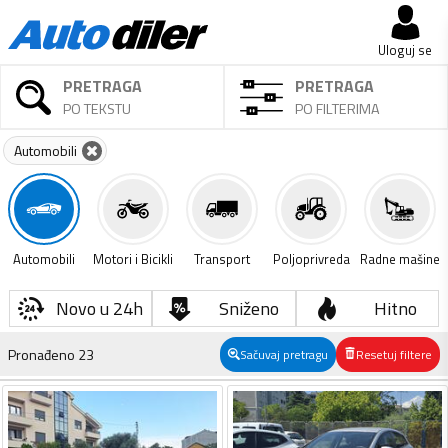
Uloguj se
PRETRAGA
PRETRAGA
PO TEKSTU
PO FILTERIMA
Automobili
Automobili
Motori i Bicikli
Transport
Poljoprivreda
Radne mašine
Novo u 24h
Sniženo
Hitno
Pronađeno
23
Sačuvaj pretragu
Resetuj filtere