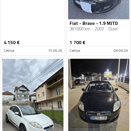
Fiat - Bravo - 1.9 MJTD
381000 km
2007
Dizel
4 150
€
1 700
€
Cetinje
15.06.26
Cetinje
06.06.26