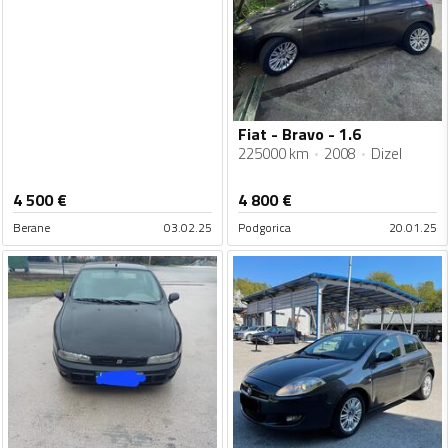
Fiat - Bravo - 1.6
225000 km
2008
Dizel
4 500
€
4 800
€
Berane
03.02.25
Podgorica
20.01.25