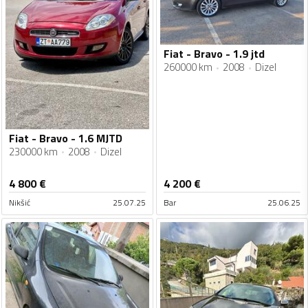
Fiat - Bravo - 1.9 jtd
260000 km
2008
Dizel
Fiat - Bravo - 1.6 MJTD
230000 km
2008
Dizel
4 800
€
4 200
€
Nikšić
25.07.25
Bar
25.06.25