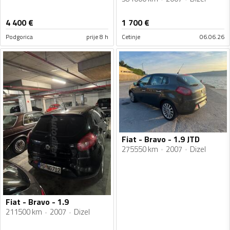
4 400
€
1 700
€
Podgorica
prije 8 h
Cetinje
06.06.26
Fiat - Bravo - 1.9 JTD
275550 km
2007
Dizel
Fiat - Bravo - 1.9
211500 km
2007
Dizel