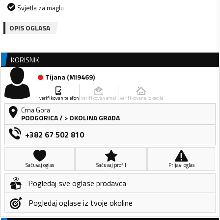
Svjetla za maglu
OPIS OGLASA
KORISNIK
Tijana
(
MI9469
)
verifikovan telefon
verifikovan email
verifikovana lokacija
Crna Gora
PODGORICA
/
> OKOLINA GRADA
+382 67 502 810
Sačuvaj oglas
Sačuvaj profil
Prijavi oglas
Pogledaj sve oglase prodavca
Pogledaj oglase iz tvoje okoline