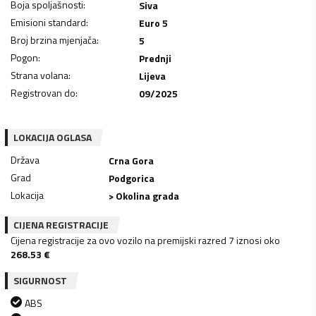
Boja spoljašnosti
:
Siva
Emisioni standard
:
Euro 5
Broj brzina mjenjača
:
5
Pogon
:
Prednji
Strana volana
:
Lijeva
Registrovan do
:
09/2025
LOKACIJA OGLASA
Država
Crna Gora
Grad
Podgorica
Lokacija
> Okolina grada
CIJENA REGISTRACIJE
Cijena registracije za ovo vozilo na premijski razred 7 iznosi oko
268.53
€
SIGURNOST
ABS