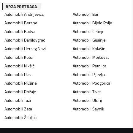
BRZA PRETRAGA
Automobili
Andrijevica
Automobili
Bar
Automobili
Berane
Automobili
Bijelo Polje
Automobili
Budva
Automobili
Cetinje
Automobili
Danilovgrad
Automobili
Gusinje
Automobili
Herceg Novi
Automobili
Kolašin
Automobili
Kotor
Automobili
Mojkovac
Automobili
Nikšić
Automobili
Petnjica
Automobili
Plav
Automobili
Pljevlja
Automobili
Plužine
Automobili
Podgorica
Automobili
Rožaje
Automobili
Tivat
Automobili
Tuzi
Automobili
Ulcinj
Automobili
Zeta
Automobili
Šavnik
Automobili
Žabljak