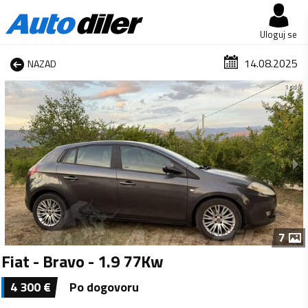
Uloguj se
14.08.2025
NAZAD
1 od 7
7
Fiat - Bravo - 1.9 77Kw
4 300
€
Po dogovoru