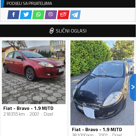
PODIJELI SA PRIJATELJIMA
SLIČNI OGLASI
Fiat - Bravo - 1.9 MJTD
218355 km
2007
Dizel
Fiat - Bravo - 1.9 MJTD
381000 km
2007
Dizel