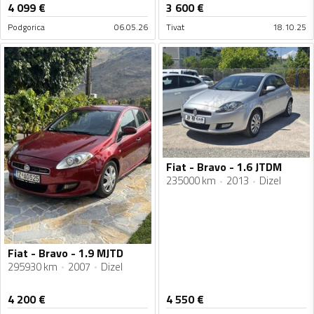
4 099
€
3 600
€
Podgorica
06.05.26
Tivat
18.10.25
Fiat - Bravo - 1.6 JTDM
235000 km
2013
Dizel
Fiat - Bravo - 1.9 MJTD
295930 km
2007
Dizel
4 200
€
4 550
€