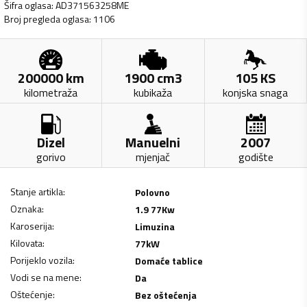
Šifra oglasa
:
AD371563258ME
Broj pregleda oglasa
:
1106
200000
km
1900
cm3
105
KS
kilometraža
kubikaža
konjska snaga
Dizel
Manuelni
2007
gorivo
mjenjač
godište
Stanje artikla
:
Polovno
Oznaka
:
1.9 77Kw
Karoserija
:
Limuzina
Kilovata
:
77
kW
Porijeklo vozila
:
Domaće tablice
Vodi se na mene
:
Da
Oštećenje
:
Bez oštećenja