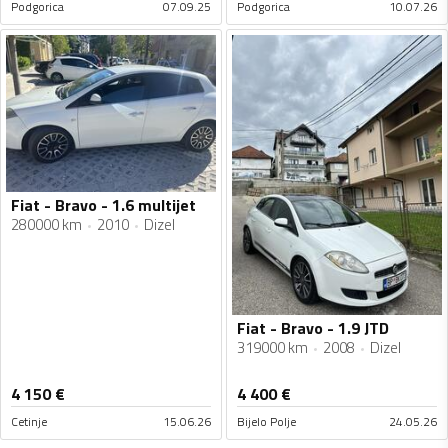
Podgorica
07.09.25
Podgorica
10.07.26
Fiat - Bravo - 1.6 multijet
280000 km
2010
Dizel
Fiat - Bravo - 1.9 JTD
319000 km
2008
Dizel
4 150
€
4 400
€
Cetinje
15.06.26
Bijelo Polje
24.05.26