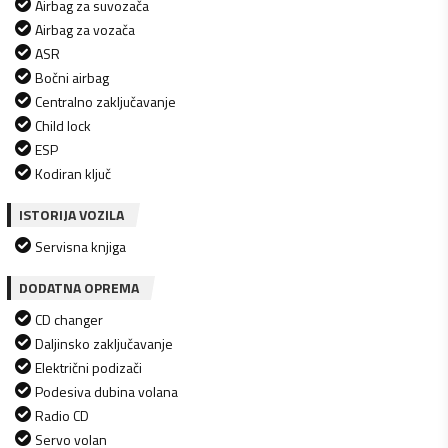
Airbag za suvozača
Airbag za vozača
ASR
Bočni airbag
Centralno zaključavanje
Child lock
ESP
Kodiran ključ
ISTORIJA VOZILA
Servisna knjiga
DODATNA OPREMA
CD changer
Daljinsko zaključavanje
Električni podizači
Podesiva dubina volana
Radio CD
Servo volan