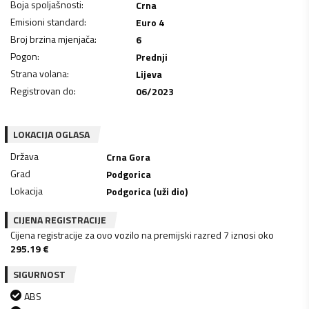
Boja spoljašnosti
:
Crna
Emisioni standard
:
Euro 4
Broj brzina mjenjača
:
6
Pogon
:
Prednji
Strana volana
:
Lijeva
Registrovan do
:
06/2023
LOKACIJA OGLASA
Država
Crna Gora
Grad
Podgorica
Lokacija
Podgorica (uži dio)
CIJENA REGISTRACIJE
Cijena registracije za ovo vozilo na premijski razred 7 iznosi oko
295.19
€
SIGURNOST
ABS