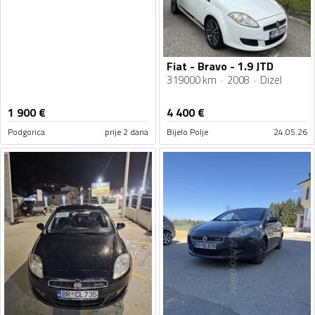
Fiat - Bravo - 1.9 JTD
319000 km
2008
Dizel
1 900
€
4 400
€
Podgorica
prije 2 dana
Bijelo Polje
24.05.26