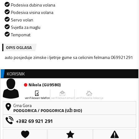
Podesiva dubina volana
Podesiva visina volana
Servo volan
Svjetla za maglu
Tempomat
OPIS OGLASA
auto posjeduje zimske i ljetnje gume sa celicnim felmama 069921291
KORISNIK
Nikola
(
GU9580
)
verifikovan telefon
verifikovan email
verifikovana lokacija
Crna Gora
PODGORICA
/
PODGORICA (UŽI DIO)
+382 69 921 291