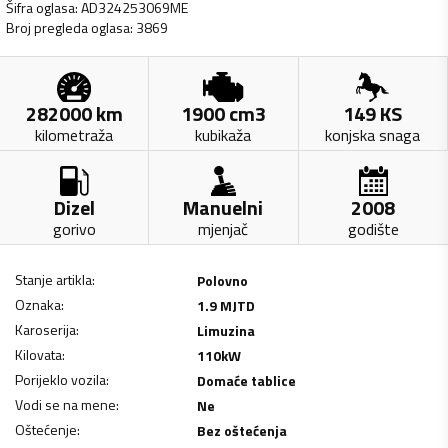
Šifra oglasa
:
AD324253069ME
Broj pregleda oglasa
:
3869
282000
km
1900
cm3
149
KS
kilometraža
kubikaža
konjska snaga
Dizel
Manuelni
2008
gorivo
mjenjač
godište
Stanje artikla
:
Polovno
Oznaka
:
1.9 MJTD
Karoserija
:
Limuzina
Kilovata
:
110
kW
Porijeklo vozila
:
Domaće tablice
Vodi se na mene
:
Ne
Oštećenje
:
Bez oštećenja