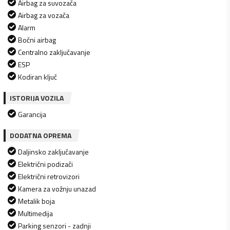
Airbag za suvozača
Airbag za vozača
Alarm
Bočni airbag
Centralno zaključavanje
ESP
Kodiran ključ
ISTORIJA VOZILA
Garancija
DODATNA OPREMA
Daljinsko zaključavanje
Električni podizači
Električni retrovizori
Kamera za vožnju unazad
Metalik boja
Multimedija
Parking senzori - zadnji