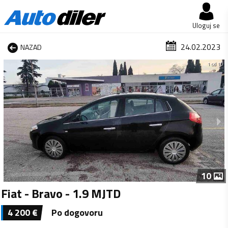
Uloguj se
24.02.2023
NAZAD
1 od 10
10
Fiat - Bravo - 1.9 MJTD
4 200
€
Po dogovoru