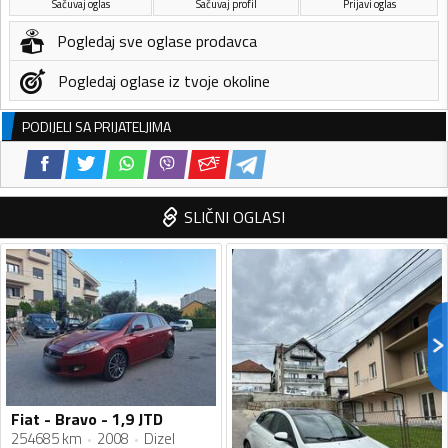
Sačuvaj oglas
Sačuvaj profil
Prijavi oglas
Pogledaj sve oglase prodavca
Pogledaj oglase iz tvoje okoline
PODIJELI SA PRIJATELJIMA
SLIČNI OGLASI
Fiat - Bravo - 1,9 JTD
254685 km
2008
Dizel