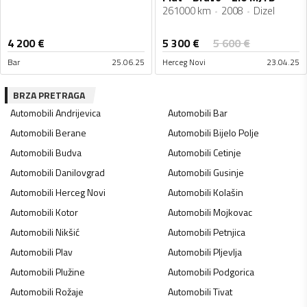
261000 km
2008
Dizel
5 300
€
4 200
€
5 600
€
Bar
25.06.25
Herceg Novi
23.04.25
BRZA PRETRAGA
Automobili
Andrijevica
Automobili
Bar
Automobili
Berane
Automobili
Bijelo Polje
Automobili
Budva
Automobili
Cetinje
Automobili
Danilovgrad
Automobili
Gusinje
Automobili
Herceg Novi
Automobili
Kolašin
Automobili
Kotor
Automobili
Mojkovac
Automobili
Nikšić
Automobili
Petnjica
Automobili
Plav
Automobili
Pljevlja
Automobili
Plužine
Automobili
Podgorica
Automobili
Rožaje
Automobili
Tivat