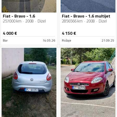
Fiat - Bravo - 1.6
Fiat - Bravo - 1.6 multijet
257000 km
2008
Dizel
2856566 km
2008
Dizel
4 000
€
4 150
€
Bar
14.05.26
Rožaje
21.09.25