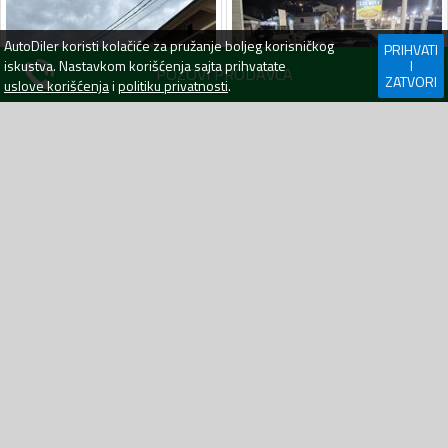
AutoDiler
koristi kolačiće za pružanje boljeg korisničkog
PRIHVATI
iskustva. Nastavkom korišćenja sajta prihvatate
I
POZOVI PRODAVCA
ZATVORI
uslove korišćenja
i
politiku privatnosti
.
Fiat - Bravo - 1.9 JTD
Fiat - Bravo - 1.6
319000 km
2008
Dizel
257000 km
2008
Dizel
4 400
€
4 000
€
Bijelo Polje
24.05.26
Bar
14.05.26
BRZA PRETRAGA
Automobili
Andrijevica
Automobili
Bar
Automobili
Berane
Automobili
Bijelo Polje