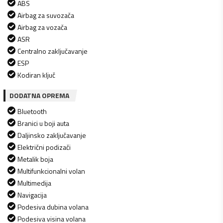
ABS
Airbag za suvozača
Airbag za vozača
ASR
Centralno zaključavanje
ESP
Kodiran ključ
DODATNA OPREMA
Bluetooth
Branici u boji auta
Daljinsko zaključavanje
Električni podizači
Metalik boja
Multifunkcionalni volan
Multimedija
Navigacija
Podesiva dubina volana
Podesiva visina volana