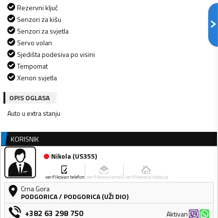
Rezervni ključ
Senzori za kišu
Senzori za svjetla
Servo volan
Sjedišta podesiva po visini
Tempomat
Xenon svjetla
OPIS OGLASA
Auto u extra stanju
KORISNIK
Nikola
(
US355
)
verifikovan telefon
verifikovan email
verifikovana lokacija
Crna Gora
PODGORICA
/
PODGORICA (UŽI DIO)
+382 63 298 750
Aktivan