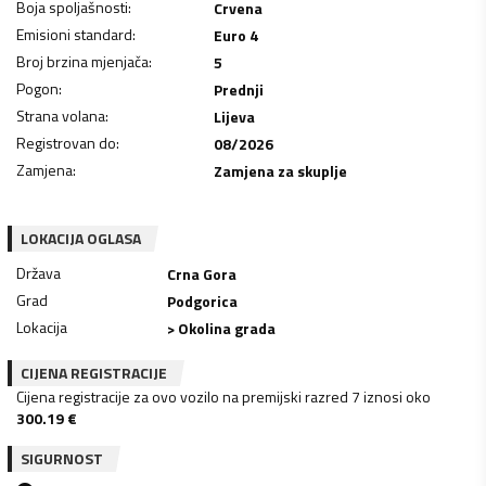
Boja spoljašnosti
:
Crvena
Emisioni standard
:
Euro 4
Broj brzina mjenjača
:
5
Pogon
:
Prednji
Strana volana
:
Lijeva
Registrovan do
:
08/2026
Zamjena
:
Zamjena za skuplje
LOKACIJA OGLASA
Država
Crna Gora
Grad
Podgorica
Lokacija
> Okolina grada
CIJENA REGISTRACIJE
Cijena registracije za ovo vozilo na premijski razred 7 iznosi oko
300.19
€
SIGURNOST