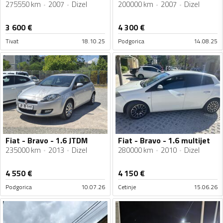
275550 km
2007
Dizel
200000 km
2007
Dizel
3 600
€
4 300
€
Tivat
18.10.25
Podgorica
14.08.25
Fiat - Bravo - 1.6 JTDM
Fiat - Bravo - 1.6 multijet
235000 km
2013
Dizel
280000 km
2010
Dizel
4 550
€
4 150
€
Podgorica
10.07.26
Cetinje
15.06.26