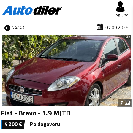
Uloguj se
07.09.2025
NAZAD
1 od 7
7
Fiat - Bravo - 1.9 MJTD
4 200
€
Po dogovoru