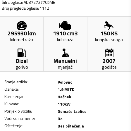
Šifra oglasa
:
AD372727705ME
Broj pregleda oglasa
:
1112
295930
km
1910
cm3
150
KS
kilometraža
kubikaža
konjska snaga
Dizel
Manuelni
2007
gorivo
mjenjač
godište
Stanje artikla
:
Polovno
Oznaka
:
1.9 MJTD
Karoserija
:
Hečbek
Kilovata
:
110
kW
Porijeklo vozila
:
Domaće tablice
Vodi se na mene
:
Da
Oštećenje
:
Bez oštećenja