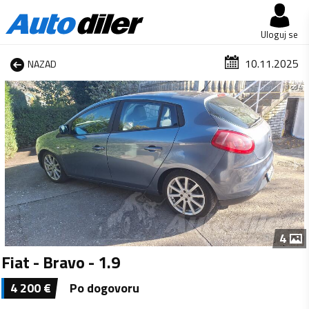
Uloguj se
10.11.2025
NAZAD
1 od 4
4
Fiat - Bravo - 1.9
4 200
€
Po dogovoru