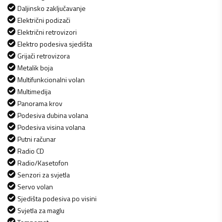
Daljinsko zaključavanje
Električni podizači
Električni retrovizori
Elektro podesiva sjedišta
Grijači retrovizora
Metalik boja
Multifunkcionalni volan
Multimedija
Panorama krov
Podesiva dubina volana
Podesiva visina volana
Putni računar
Radio CD
Radio/Kasetofon
Senzori za svjetla
Servo volan
Sjedišta podesiva po visini
Svjetla za maglu