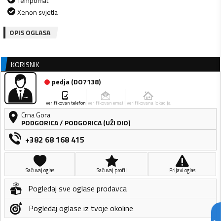
Tempomat
Xenon svjetla
OPIS OGLASA
KORISNIK
pedja
(
DO7138
)
verifikovan telefon
verifikovan email
verifikovana lokacija
Crna Gora
PODGORICA
/
PODGORICA (UŽI DIO)
+382 68 168 415
Sačuvaj oglas
Sačuvaj profil
Prijavi oglas
Pogledaj sve oglase prodavca
Pogledaj oglase iz tvoje okoline