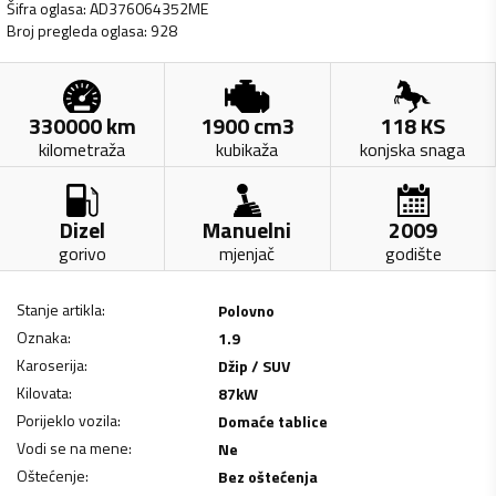
Šifra oglasa
:
AD376064352ME
Broj pregleda oglasa
:
928
330000
km
1900
cm3
118
KS
kilometraža
kubikaža
konjska snaga
Dizel
Manuelni
2009
gorivo
mjenjač
godište
Stanje artikla
:
Polovno
Oznaka
:
1.9
Karoserija
:
Džip / SUV
Kilovata
:
87
kW
Porijeklo vozila
:
Domaće tablice
Vodi se na mene
:
Ne
Oštećenje
:
Bez oštećenja