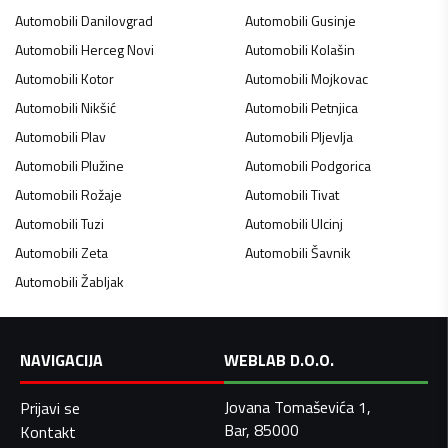
Automobili
Danilovgrad
Automobili
Gusinje
Automobili
Herceg Novi
Automobili
Kolašin
Automobili
Kotor
Automobili
Mojkovac
Automobili
Nikšić
Automobili
Petnjica
Automobili
Plav
Automobili
Pljevlja
Automobili
Plužine
Automobili
Podgorica
Automobili
Rožaje
Automobili
Tivat
Automobili
Tuzi
Automobili
Ulcinj
Automobili
Zeta
Automobili
Šavnik
Automobili
Žabljak
NAVIGACIJA
WEBLAB D.O.O.
Jovana Tomaševića 1,
Prijavi se
Bar, 85000
Kontakt