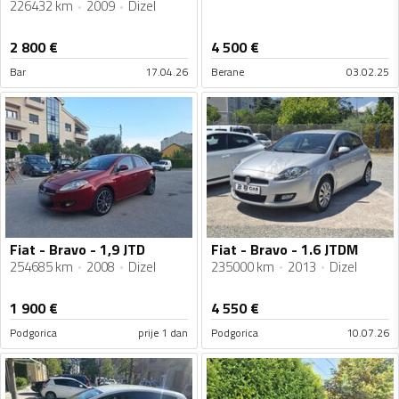
226432 km
2009
Dizel
2 800
€
4 500
€
Bar
17.04.26
Berane
03.02.25
Fiat - Bravo - 1,9 JTD
Fiat - Bravo - 1.6 JTDM
254685 km
2008
Dizel
235000 km
2013
Dizel
1 900
€
4 550
€
Podgorica
prije 1 dan
Podgorica
10.07.26