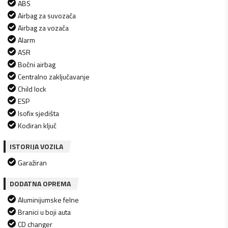
ABS
Airbag za suvozača
Airbag za vozača
Alarm
ASR
Bočni airbag
Centralno zaključavanje
Child lock
ESP
Isofix sjedišta
Kodiran ključ
ISTORIJA VOZILA
Garažiran
DODATNA OPREMA
Aluminijumske felne
Branici u boji auta
CD changer