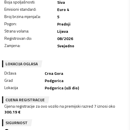
Boja spoljašnosti
:
Siva
Emisioni standard
:
Euro 4
Broj brzina mjenjača
:
5
Pogon
:
Prednji
Strana volana
:
Lijeva
Registrovan do
:
08/2026
Zamjena
:
Svejedno
LOKACIJA OGLASA
Država
Crna Gora
Grad
Podgorica
Lokacija
Podgorica (uži dio)
CIJENA REGISTRACIJE
Cijena registracije za ovo vozilo na premijski razred 7 iznosi oko
300.19
€
SIGURNOST