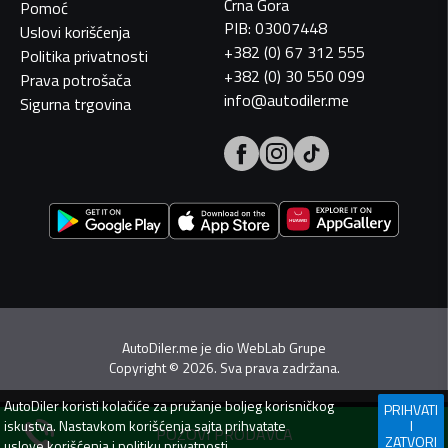
Crna Gora
Pomoć
PIB: 03007448
Uslovi korišćenja
+382 (0) 67 312 555
Politika privatnosti
+382 (0) 30 550 099
Prava potrošača
info@autodiler.me
Sigurna trgovina
AutoDiler.me je dio
WebLab Grupe
Copyright
©
2026. Sva prava zadržana.
AutoDiler
koristi kolačiće za pružanje boljeg korisničkog
PRIHVATI
iskustva. Nastavkom korišćenja sajta prihvatate
I
POZOVI PRODAVCA
ZATVORI
uslove korišćenja
i
politiku privatnosti
.