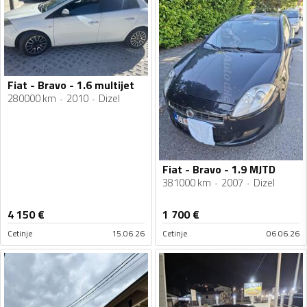
Fiat - Bravo - 1.6 multijet
280000 km
2010
Dizel
Fiat - Bravo - 1.9 MJTD
381000 km
2007
Dizel
4 150
€
1 700
€
Cetinje
15.06.26
Cetinje
06.06.26