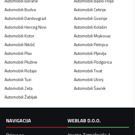
Automobili
Berane
Automobili
Bijelo Polje
Automobili
Budva
Automobili
Cetinje
Automobili
Danilovgrad
Automobili
Gusinje
Automobili
Herceg Novi
Automobili
Kolašin
Automobili
Kotor
Automobili
Mojkovac
Automobili
Nikšić
Automobili
Petnjica
Automobili
Plav
Automobili
Pljevlja
Automobili
Plužine
Automobili
Podgorica
Automobili
Rožaje
Automobili
Tivat
Automobili
Tuzi
Automobili
Ulcinj
Automobili
Zeta
Automobili
Šavnik
Automobili
Žabljak
NAVIGACIJA
WEBLAB D.O.O.
Jovana Tomaševića 1,