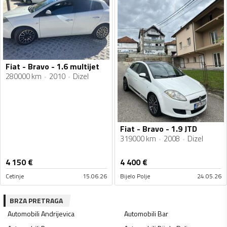
Fiat - Bravo - 1.6 multijet
280000 km
2010
Dizel
Fiat - Bravo - 1.9 JTD
319000 km
2008
Dizel
4 150
€
4 400
€
Cetinje
15.06.26
Bijelo Polje
24.05.26
BRZA PRETRAGA
Automobili
Andrijevica
Automobili
Bar