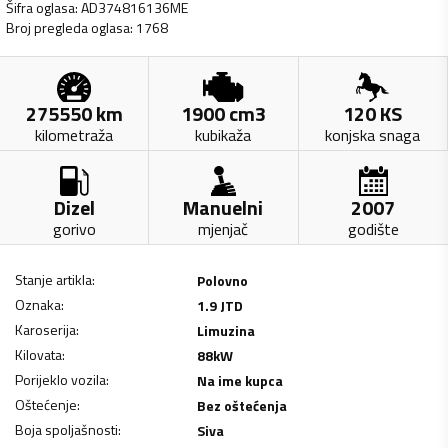
Šifra oglasa
:
AD374816136ME
Broj pregleda oglasa
:
1768
275550
km
1900
cm3
120
KS
kilometraža
kubikaža
konjska snaga
Dizel
Manuelni
2007
gorivo
mjenjač
godište
Stanje artikla
:
Polovno
Oznaka
:
1.9 JTD
Karoserija
:
Limuzina
Kilovata
:
88
kW
Porijeklo vozila
:
Na ime kupca
Oštećenje
:
Bez oštećenja
Boja spoljašnosti
:
Siva