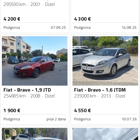
295930 km
2007
Dizel
4 200
€
4 300
€
Podgorica
07.09.25
Podgorica
14.08.25
Fiat - Bravo - 1,9 JTD
Fiat - Bravo - 1.6 JTDM
254685 km
2008
Dizel
235000 km
2013
Dizel
1 900
€
4 550
€
Podgorica
prije 2 dana
Podgorica
10.07.26