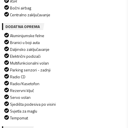
ASR
Bočni airbag
Centralno zaključavanje
DODATNA OPREMA
Aluminijumske felne
Branici u boji auta
Daljinsko zaključavanje
Električni podizači
Multifunkcionalni volan
Parking senzori - zadnji
Radio CD
Radio/Kasetofon
Rezervni ključ
Servo volan
Sjedišta podesiva po visini
Svjetla za maglu
Tempomat