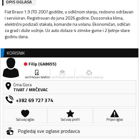
OPIS OGLASA
Fiat Bravo 1.9 JTD 2007.godište, u odličnom stanju, redovno održavan
i servisiran. Registrovan do juna 2026.godine. Dvozonska klima,
električni podizači stakala, komande na volanu. Ekonomičan, odličan
za grad i duže vožnje. Uz auto dolaze 4 zimske gume i 2 ljetnje stare
godinu dana.
KORISNIK
Filip
(
GA8655
)
verifikovan telefon
verifikovan email
verifikovana lokacija
Crna Gora
TIVAT
/
MRČEVAC
+382 69 727 374
Sačuvaj oglas
Sačuvaj profil
Prijavi oglas
Pogledaj sve oglase prodavca