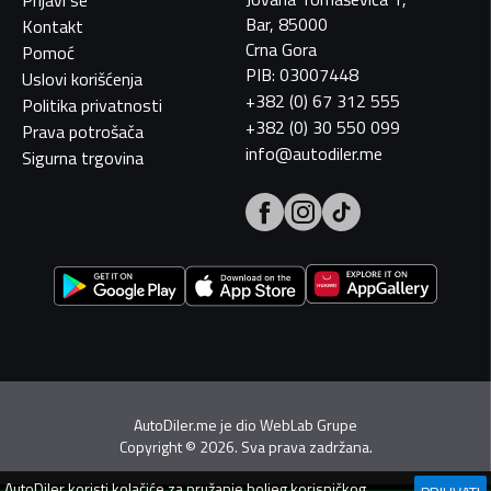
Prijavi se
Bar, 85000
Kontakt
Crna Gora
Pomoć
PIB: 03007448
Uslovi korišćenja
+382 (0) 67 312 555
Politika privatnosti
+382 (0) 30 550 099
Prava potrošača
info@autodiler.me
Sigurna trgovina
AutoDiler.me je dio
WebLab Grupe
Copyright
©
2026. Sva prava zadržana.
AutoDiler
koristi kolačiće za pružanje boljeg korisničkog