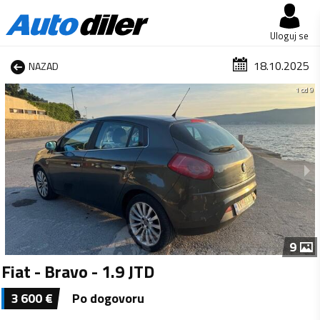
Uloguj se
18.10.2025
NAZAD
1 od 9
9
Fiat - Bravo - 1.9 JTD
3 600
€
Po dogovoru