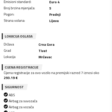
Emisioni standard
:
Euro 4
Broj brzina mjenjača
:
5
Pogon
:
Prednji
Strana volana
:
Lijeva
LOKACIJA OGLASA
Država
Crna Gora
Grad
Tivat
Lokacija
Mrčevac
CIJENA REGISTRACIJE
Cijena registracije za ovo vozilo na premijski razred 7 iznosi oko
293.19
€
SIGURNOST
ABS
Airbag za suvozača
Airbag za vozača