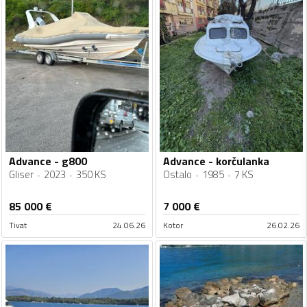
Advance - g800
Advance - korčulanka
Gliser
2023
350 KS
Ostalo
1985
7 KS
85 000
€
7 000
€
Tivat
24.06.26
Kotor
26.02.26