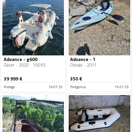
Advance - g600
Advance - 1
Gliser
2020
150 KS
Ostalo
2011
39 999
€
350
€
Požega
16.07.25
Podgorica
15.07.25