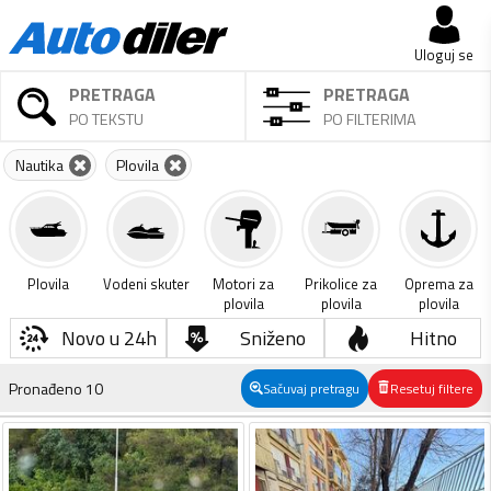
Uloguj se
PRETRAGA
PRETRAGA
PO TEKSTU
PO FILTERIMA
Nautika
Plovila
Plovila
Vodeni skuter
Motori za
Prikolice za
Oprema za
plovila
plovila
plovila
Novo u 24h
Sniženo
Hitno
Pronađeno
10
Sačuvaj pretragu
Resetuj filtere