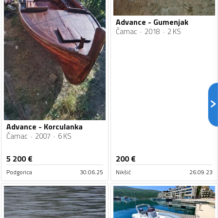
Advance - Gumenjak
Čamac
2018
2 KS
Advance - Korculanka
Čamac
2007
6 KS
5 200
€
200
€
Podgorica
30.06.25
Nikšić
26.09.23