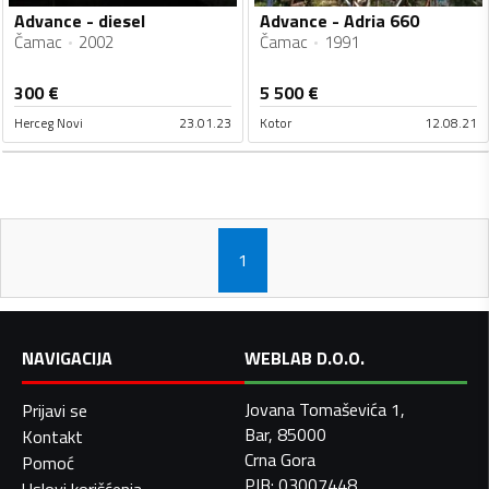
Advance - diesel
Advance - Adria 660
Čamac
2002
Čamac
1991
300
€
5 500
€
Herceg Novi
23.01.23
Kotor
12.08.21
1
NAVIGACIJA
WEBLAB D.O.O.
Jovana Tomaševića 1,
Prijavi se
Bar, 85000
Kontakt
Crna Gora
Pomoć
PIB: 03007448