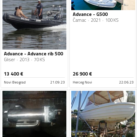
Advance - G500
Čamac
2021
100 KS
Advance - Advance rib 500
Gliser
2013
70 KS
13 400
€
26 900
€
Novi Beograd
21.09.23
Herceg Novi
22.06.23