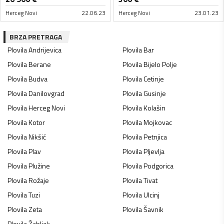
Herceg Novi
22.06.23
Herceg Novi
23.01.23
BRZA PRETRAGA
Plovila
Andrijevica
Plovila
Bar
Plovila
Berane
Plovila
Bijelo Polje
Plovila
Budva
Plovila
Cetinje
Plovila
Danilovgrad
Plovila
Gusinje
Plovila
Herceg Novi
Plovila
Kolašin
Plovila
Kotor
Plovila
Mojkovac
Plovila
Nikšić
Plovila
Petnjica
Plovila
Plav
Plovila
Pljevlja
Plovila
Plužine
Plovila
Podgorica
Plovila
Rožaje
Plovila
Tivat
Plovila
Tuzi
Plovila
Ulcinj
Plovila
Zeta
Plovila
Šavnik
Plovila
Žabljak