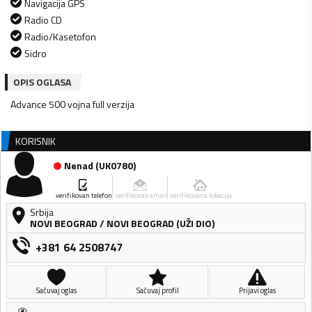
Navigacija GPS
Radio CD
Radio/Kasetofon
Sidro
OPIS OGLASA
Advance 500 vojna full verzija
KORISNIK
Nenad
(
UK0780
)
verifikovan telefon
verifikovan email
verifikovana lokacija
Srbija
NOVI BEOGRAD
/
NOVI BEOGRAD (UŽI DIO)
+381 64 2508747
Sačuvaj oglas
Sačuvaj profil
Prijavi oglas