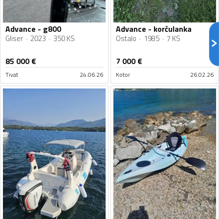
Advance - g800
Advance - korčulanka
Gliser
2023
350 KS
Ostalo
1985
7 KS
85 000
€
7 000
€
Tivat
24.06.26
Kotor
26.02.26