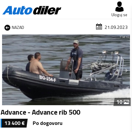
Uloguj se
21.09.2023
NAZAD
1 od 10
10
Advance - Advance rib 500
13 400
€
Po dogovoru