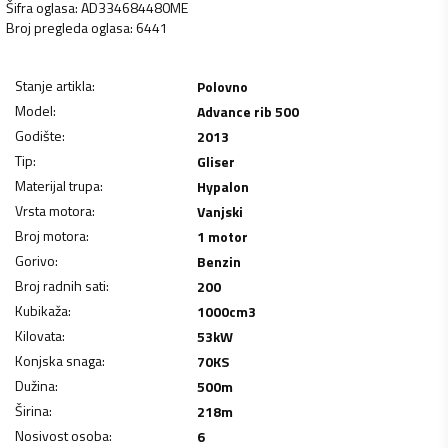
Šifra oglasa
:
AD334684480ME
Broj pregleda oglasa
:
6441
Stanje artikla
:
Polovno
Model
:
Advance rib 500
Godište
:
2013
Tip
:
Gliser
Materijal trupa
:
Hypalon
Vrsta motora
:
Vanjski
Broj motora
:
1 motor
Gorivo
:
Benzin
Broj radnih sati
:
200
Kubikaža
:
1000
cm3
Kilovata
:
53
kW
Konjska snaga
:
70
KS
Dužina
:
500
m
Širina
:
218
m
Nosivost osoba
:
6