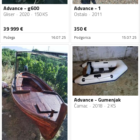
Advance - g600
Advance - 1
Gliser
2020
150 KS
Ostalo
2011
39 999
€
350
€
Požega
16.07.25
Podgorica
15.07.25
Advance - Gumenjak
Čamac
2018
2 KS