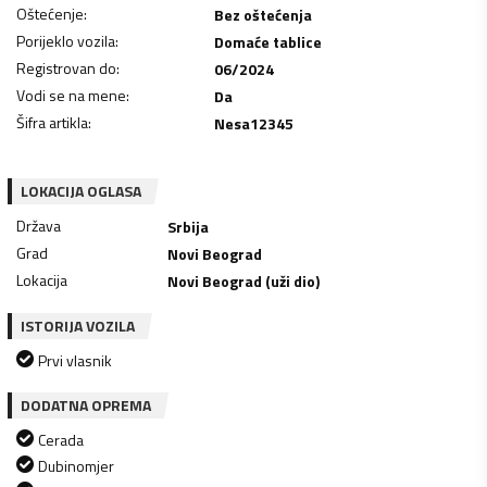
Oštećenje
:
Bez oštećenja
Porijeklo vozila
:
Domaće tablice
Registrovan do
:
06/2024
Vodi se na mene
:
Da
Šifra artikla
:
Nesa12345
LOKACIJA OGLASA
Država
Srbija
Grad
Novi Beograd
Lokacija
Novi Beograd (uži dio)
ISTORIJA VOZILA
Prvi vlasnik
DODATNA OPREMA
Cerada
Dubinomjer