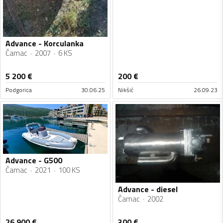
Advance - Korculanka
Čamac
2007
6 KS
5 200
€
200
€
Podgorica
30.06.25
Nikšić
26.09.23
Advance - G500
Čamac
2021
100 KS
Advance - diesel
Čamac
2002
26 900
€
300
€