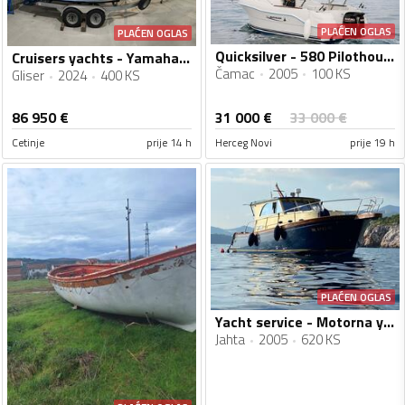
PLAĆEN OGLAS
PLAĆEN OGLAS
Quicksilver - 580 Pilothouse
Cruisers yachts - Yamaha 222 S
Čamac
2005
100 KS
Gliser
2024
400 KS
31 000
€
86 950
€
33 000
€
Cetinje
prije 14 h
Herceg Novi
prije 19 h
PLAĆEN OGLAS
Yacht service - Motorna yahta Marco Polo 12
Jahta
2005
620 KS