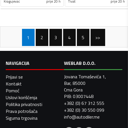
Kragujevac
prije 20 h
Tivat
prije 20 h
1
2
3
4
5
>>
NAVIGACIJA
WEBLAB D.O.O.
Jovana Tomaševića 1,
Prijavi se
Bar, 85000
Kontakt
Crna Gora
Pomoć
PIB: 03007448
Uslovi korišćenja
+382 (0) 67 312 555
Politika privatnosti
+382 (0) 30 550 099
Prava potrošača
info@autodiler.me
Sigurna trgovina