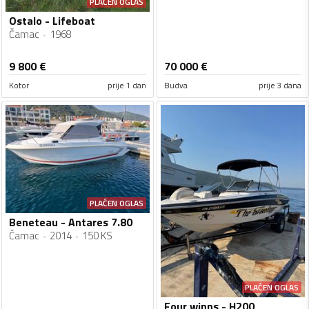
PLAĆEN OGLAS
Ostalo - Lifeboat
Čamac
1968
9 800
€
70 000
€
Kotor
prije 1 dan
Budva
prije 3 dana
PLAĆEN OGLAS
Beneteau - Antares 7.80
Čamac
2014
150 KS
PLAĆEN OGLAS
Four winns - H200