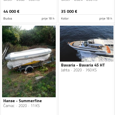
44 000
€
35 000
€
Budva
prije 18 h
Kotor
prije 18 h
Bavaria - Bavaria 45 HT
Jahta
2020
760 KS
Hanse - Summerfine
Čamac
2020
11 KS