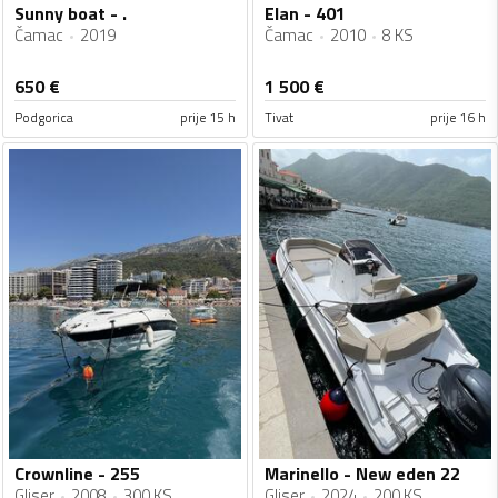
Sunny boat - .
Elan - 401
Čamac
2019
Čamac
2010
8 KS
650
€
1 500
€
Podgorica
prije 15 h
Tivat
prije 16 h
Crownline - 255
Marinello - New eden 22
Gliser
2008
300 KS
Gliser
2024
200 KS