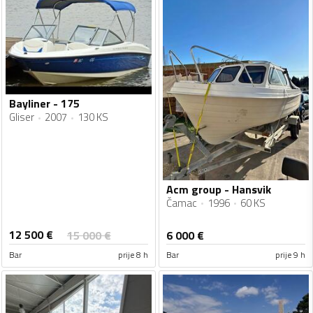
Bayliner - 175
Gliser
2007
130 KS
Acm group - Hansvik
Čamac
1996
60 KS
12 500
€
15 000
€
6 000
€
Bar
prije 8 h
Bar
prije 9 h