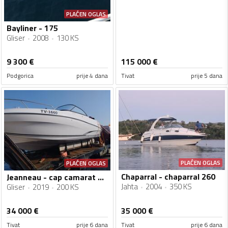
PLAĆEN OGLAS
Bayliner - 175
Gliser
2008
130 KS
9 300
€
115 000
€
Podgorica
prije 4 dana
Tivat
prije 5 dana
PLAĆEN OGLAS
PLAĆEN OGLAS
Chaparral - chaparral 260
Jeanneau - cap camarat 6.5 BR
Jahta
2004
350 KS
Gliser
2019
200 KS
34 000
€
35 000
€
Tivat
prije 6 dana
Tivat
prije 6 dana