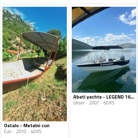
Abati yachts - LEGEND 16X Terminator
Gliser
2007
60 KS
Ostalo - Metalni cun
Čun
2010
40 KS