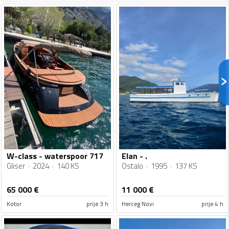
W-class - waterspoor 717
Elan - .
Gliser
2024
140 KS
Ostalo
1995
137 KS
65 000
€
11 000
€
Kotor
prije 3 h
Herceg Novi
prije 4 h