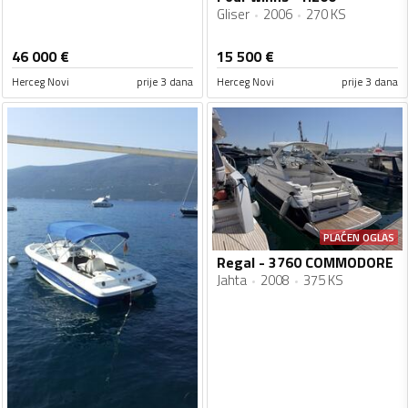
Gliser
2006
270 KS
46 000
€
15 500
€
Herceg Novi
prije 3 dana
Herceg Novi
prije 3 dana
PLAĆEN OGLAS
Regal - 3760 COMMODORE
Jahta
2008
375 KS