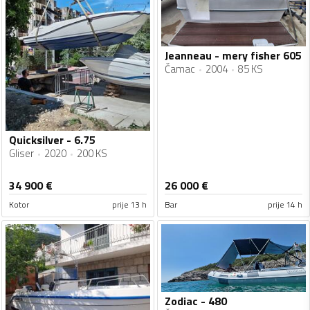
Jeanneau - mery fisher 605
Čamac
2004
85 KS
Quicksilver - 6.75
Gliser
2020
200 KS
34 900
€
26 000
€
Kotor
prije 13 h
Bar
prije 14 h
Zodiac - 480