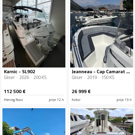
Karnic - SL902
Jeanneau - Cap Camarat 6.5cc
Gliser
2026
200 KS
Gliser
2019
150 KS
112 500
€
26 999
€
Herceg Novi
prije 12 h
Kotor
prije 13 h