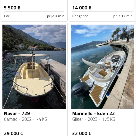
5 500
€
14 000
€
Bar
prije 9 min
Podgorica
prije 17 min
Navar - 729
Marinello - Eden 22
Čamac
2002
74 KS
Gliser
2023
175 KS
29 000
€
32 000
€