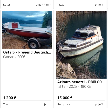
Kotor
prije 47 min
Tivat
prije 1 h
Ostalo - Freyend Deutschland
Čamac
2006
Azimut-benetti - DMB 80
Jahta
2025
180 KS
1 200
€
15 000
€
Tivat
prije 1 h
Podgorica
prije 2 h