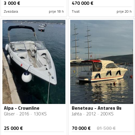
3 000
€
470 000
€
Zvezdara
prije 18 h
Tivat
prije 20 h
Alpa - Crownline
Beneteau - Antares 8s
Gliser
2016
130 KS
Jahta
2012
200 KS
70 000
€
25 000
€
81 500
€