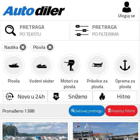
Uloguj se
PRETRAGA
PRETRAGA
PO TEKSTU
PO FILTERIMA
Nautika
Plovila
Plovila
Vodeni skuter
Motori za
Prikolice za
Oprema za
plovila
plovila
plovila
Novo u 24h
Sniženo
Hitno
Pronađeno
1388
Sačuvaj pretragu
Resetuj filtere