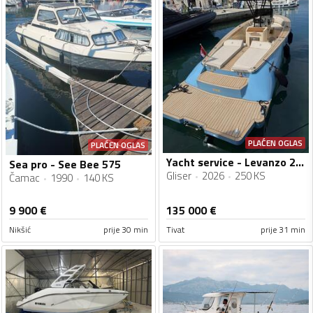
PLAĆEN OGLAS
PLAĆEN OGLAS
Yacht service - Levanzo 28 inboard - Lilybaeum yacht
Sea pro - See Bee 575
Gliser
2026
250 KS
Čamac
1990
140 KS
9 900
€
135 000
€
Nikšić
prije 30 min
Tivat
prije 31 min