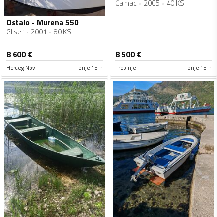
Čamac
2005
40 KS
Ostalo - Murena 550
Gliser
2001
80 KS
8 600
€
8 500
€
Herceg Novi
prije 15 h
Trebinje
prije 15 h