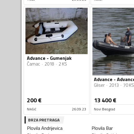
Advance - Gumenjak
Čamac
2018
2 KS
Advance - Advance
Gliser
2013
70 KS
200
€
13 400
€
Nikšić
26.09.23
Novi Beograd
BRZA PRETRAGA
Plovila
Andrijevica
Plovila
Bar