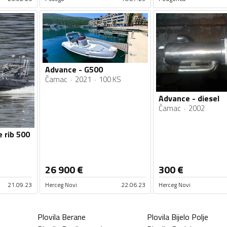
Advance - G500
Čamac
2021
100 KS
Advance - diesel
Čamac
2002
 rib 500
26 900
€
300
€
21.09.23
Herceg Novi
22.06.23
Herceg Novi
Plovila
Berane
Plovila
Bijelo Polje