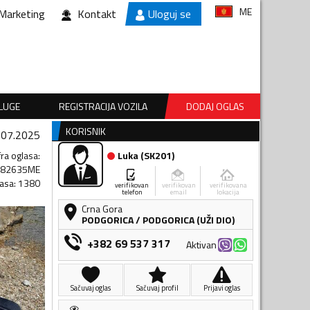
ME
Marketing
Kontakt
Uloguj se
SLUGE
REGISTRACIJA VOZILA
DODAJ OGLAS
KORISNIK
.07.2025
fra oglasa
:
Luka
(
SK201
)
282635ME
lasa
:
1380
verifikovan
verifikovan
verifikovana
telefon
email
lokacija
Crna Gora
PODGORICA
/
PODGORICA (UŽI DIO)
+382 69 537 317
Aktivan
Sačuvaj oglas
Sačuvaj profil
Prijavi oglas