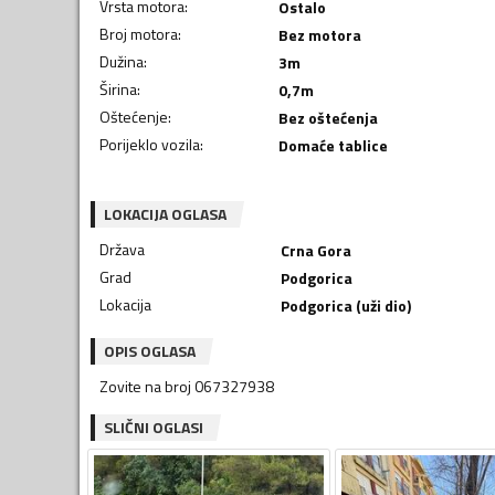
Vrsta motora
:
Ostalo
Broj motora
:
Bez motora
Dužina
:
3
m
Širina
:
0,7
m
Oštećenje
:
Bez oštećenja
Porijeklo vozila
:
Domaće tablice
LOKACIJA OGLASA
Država
Crna Gora
Grad
Podgorica
Lokacija
Podgorica (uži dio)
OPIS OGLASA
Zovite na broj 067327938
SLIČNI OGLASI