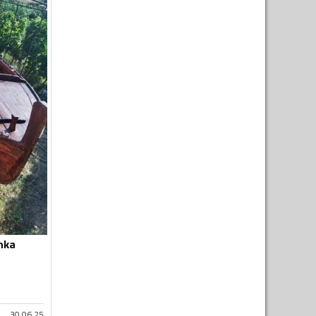
nka
30.06.25