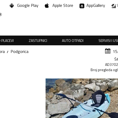
Google Play
Apple Store
AppGallery
 PLACEVI
ZASTUPNICI
AUTO OTPADI
SERVISI I U
ora
Podgorica
15
Ši
AD370
Broj pregleda og