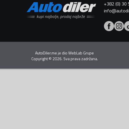
+382 (0) 30
info@autodi
AutoDiler.me je dio
WebLab Grupe
Copyright
©
2026. Sva prava zadržana.