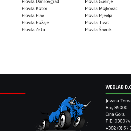
Plovila
Danilovgrad
Plovila
Gusinje
Plovila
Kotor
Plovila
Mojkovac
Plovila
Plav
Plovila
Pljevlja
Plovila
Rožaje
Plovila
Tivat
Plovila
Zeta
Plovila
Šavnik
WEBLAB D.O
Jovana Toma
Bar, 85000
Crna Gora
PIB: 03007
+382 (0) 67