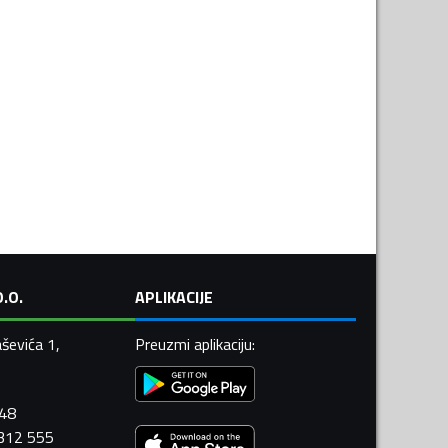
.O.
APLIKACIJE
ševića 1,
Preuzmi aplikaciju
:
448
 312 555