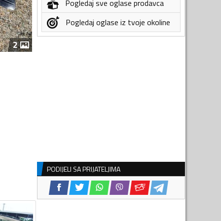
Pogledaj sve oglase prodavca
Pogledaj oglase iz tvoje okoline
2
PODIJELI SA PRIJATELJIMA