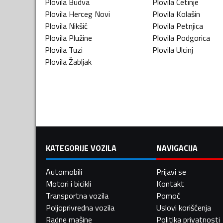
Plovila
Budva
Plovila
Cetinje
Plovila
Herceg Novi
Plovila
Kolašin
Plovila
Nikšić
Plovila
Petnjica
Plovila
Plužine
Plovila
Podgorica
Plovila
Tuzi
Plovila
Ulcinj
Plovila
Žabljak
KATEGORIJE VOZILA
NAVIGACIJA
Automobili
Prijavi se
Motori i bicikli
Kontakt
Transportna vozila
Pomoć
Poljoprivredna vozila
Uslovi korišćenja
Radne mašine
Politika privatnosti