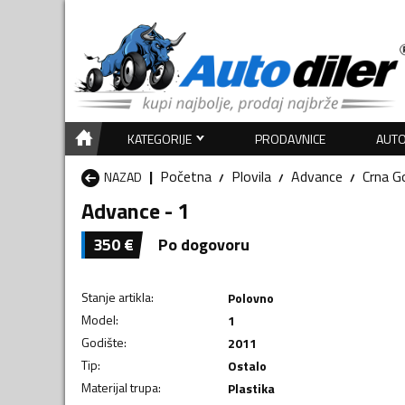
KATEGORIJE
PRODAVNICE
AUTO
Početna
Plovila
Advance
Crna G
NAZAD
Advance - 1
350
€
Po dogovoru
Stanje artikla
:
Polovno
Model
:
1
Godište
:
2011
Tip
:
Ostalo
Materijal trupa
:
Plastika