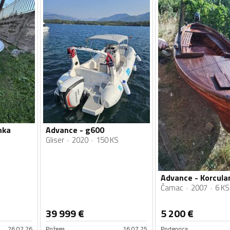
nka
Advance - g600
Gliser
2020
150 KS
Advance - Korcula
Čamac
2007
6 KS
39 999
€
5 200
€
26.02.26
Požega
16.07.25
Podgorica