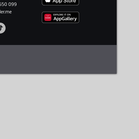
 550 099
ler.me