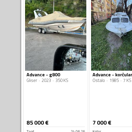
Advance - g800
Advance - korčula
Gliser
2023
350 KS
Ostalo
1985
7 KS
85 000
€
7 000
€
Tivat
24.06.26
Kotor