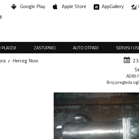
Google Play
Apple Store
AppGallery
 PLACEVI
ZASTUPNICI
AUTO OTPADI
SERVISI I U
ora
Herceg Novi
23
Ši
AD85
Broj pregleda og