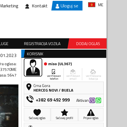
ME
Marketing
Kontakt
Uloguj se
SLUGE
REGISTRACIJA VOZILA
DODAJ OGLAS
KORISNIK
.01.2023
fra oglasa
:
miso
(
UL367
)
737570ME
lasa
:
5647
verifikovan
verifikovan
verifikovana
telefon
email
lokacija
Crna Gora
HERCEG NOVI
/
BIJELA
+382 69 492 999
Aktivan
Sačuvaj oglas
Sačuvaj profil
Prijavi oglas