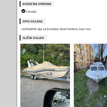
DODATNA OPREMA
Cerada
OPIS OGLASA
rashladnik ulja za brodske dizel motore, kao nov
SLIČNI OGLASI