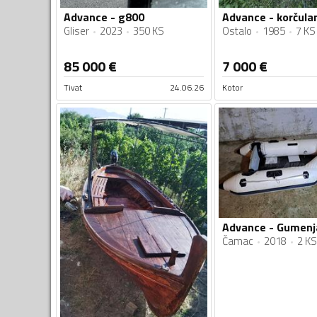
Advance - g800
Advance - korčula
Gliser
2023
350 KS
Ostalo
1985
7 KS
85 000
€
7 000
€
Tivat
24.06.26
Kotor
Advance - Gumenj
Čamac
2018
2 KS