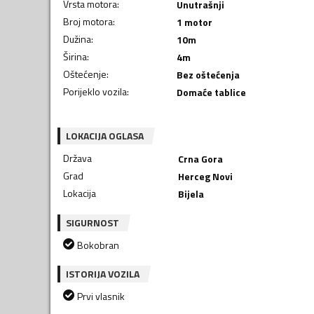
Vrsta motora
:
Unutrašnji
Broj motora
:
1 motor
Dužina
:
10
m
Širina
:
4
m
Oštećenje
:
Bez oštećenja
Porijeklo vozila
:
Domaće tablice
LOKACIJA OGLASA
Država
Crna Gora
Grad
Herceg Novi
Lokacija
Bijela
SIGURNOST
Bokobran
ISTORIJA VOZILA
Prvi vlasnik