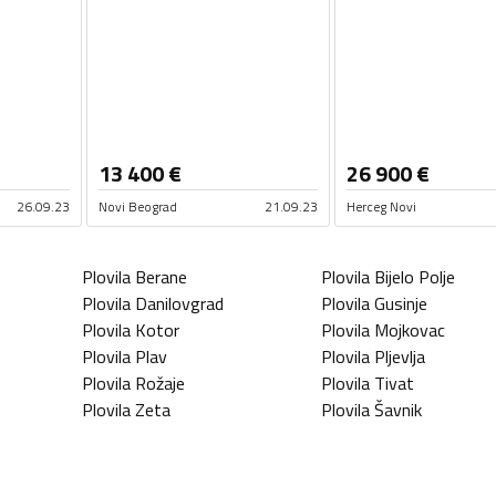
13 400
€
26 900
€
26.09.23
Novi Beograd
21.09.23
Herceg Novi
Plovila
Berane
Plovila
Bijelo Polje
Plovila
Danilovgrad
Plovila
Gusinje
Plovila
Kotor
Plovila
Mojkovac
Plovila
Plav
Plovila
Pljevlja
Plovila
Rožaje
Plovila
Tivat
Plovila
Zeta
Plovila
Šavnik