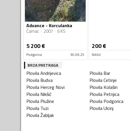
Advance - Korculanka
Čamac
2007
6 KS
5 200
€
200
€
Podgorica
30.06.25
Nikšić
BRZA PRETRAGA
Plovila
Andrijevica
Plovila
Bar
Plovila
Budva
Plovila
Cetinje
Plovila
Herceg Novi
Plovila
Kolašin
Plovila
Nikšić
Plovila
Petnjica
Plovila
Plužine
Plovila
Podgorica
Plovila
Tuzi
Plovila
Ulcinj
Plovila
Žabljak