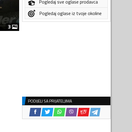
Pogledaj sve oglase prodavca
Pogledaj oglase iz tvoje okoline
3
PODIJELI SA PRIJATELJIMA