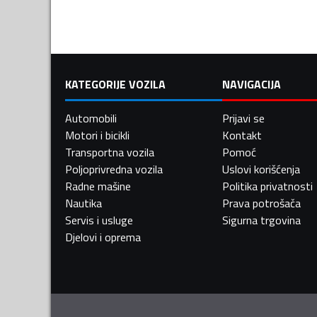
KATEGORIJE VOZILA
NAVIGACIJA
Automobili
Prijavi se
Motori i bicikli
Kontakt
Transportna vozila
Pomoć
Poljoprivredna vozila
Uslovi korišćenja
Radne mašine
Politika privatnosti
Nautika
Prava potrošača
Servis i usluge
Sigurna trgovina
Djelovi i oprema