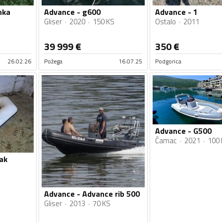
nka
Advance - g600
Advance - 1
Gliser
2020
150 KS
Ostalo
2011
39 999
€
350
€
26.02.26
Požega
16.07.25
Podgorica
Advance - G500
Čamac
2021
100 
ak
Advance - Advance rib 500
Gliser
2013
70 KS