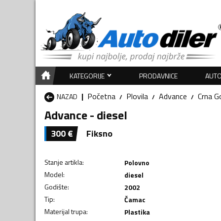
KATEGORIJE
PRODAVNICE
AUTO
Početna
Plovila
Advance
Crna G
NAZAD
Advance - diesel
300
€
Fiksno
Stanje artikla
:
Polovno
Model
:
diesel
Godište
:
2002
Tip
:
Čamac
Materijal trupa
:
Plastika