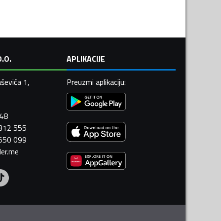
.O.
APLIKACIJE
ševića 1,
Preuzmi aplikaciju
:
448
 312 555
 550 099
ler.me