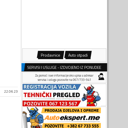
Prodavnice
Auto otpadi
SERVISI I USLUGE - IZDVOJENO IZ PONUDEE
Za pomoć i sve informacije oko upisa u adresar
servisa i usluga pozovite na 067/733-941
22.06.23