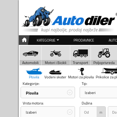
KATEGORIJE
PRODAVNICE
AUTO
Automobili
Motori i Bicikli
Transport
Poljoprivreda
Plovila
Vodeni skuter
Motori za plovila
Prikolice za p
Kategorije:
Tip:
Plovila
Izaberi
Vrsta motora:
Dužina
m
Izaberi