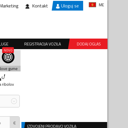
ME
Marketing
Kontakt
Uloguj se
SLUGE
REGISTRACIJA VOZILA
DODAJ OGLAS
Nove gume
 ribolov
€
IZDVOJENI PRODAVCI VOZILA