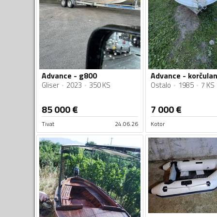
Advance - g800
Advance - korčula
Gliser
2023
350 KS
Ostalo
1985
7 KS
85 000
€
7 000
€
Tivat
24.06.26
Kotor