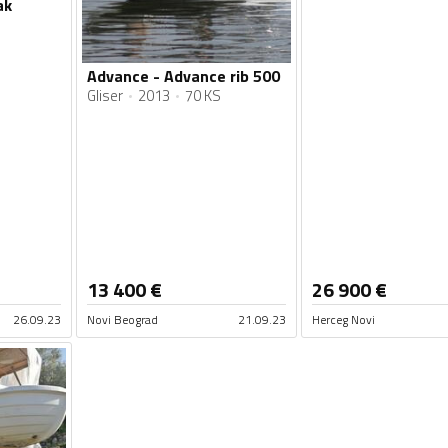
ak
Advance - Advance rib 500
Gliser
2013
70 KS
13 400
€
26 900
€
26.09.23
Novi Beograd
21.09.23
Herceg Novi