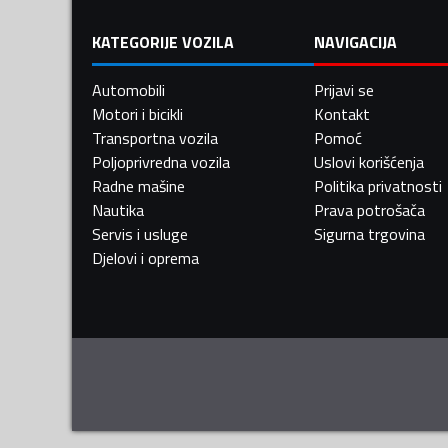
KATEGORIJE VOZILA
NAVIGACIJA
Automobili
Prijavi se
Motori i bicikli
Kontakt
Transportna vozila
Pomoć
Poljoprivredna vozila
Uslovi korišćenja
Radne mašine
Politika privatnosti
Nautika
Prava potrošača
Servis i usluge
Sigurna trgovina
Djelovi i oprema