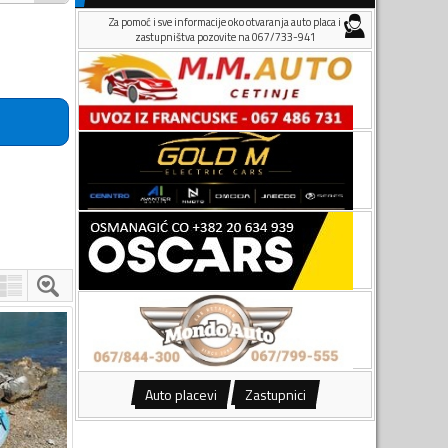
Za pomoć i sve informacije oko otvaranja auto placa i
zastupništva pozovite na 067/733-941
Auto placevi
Zastupnici