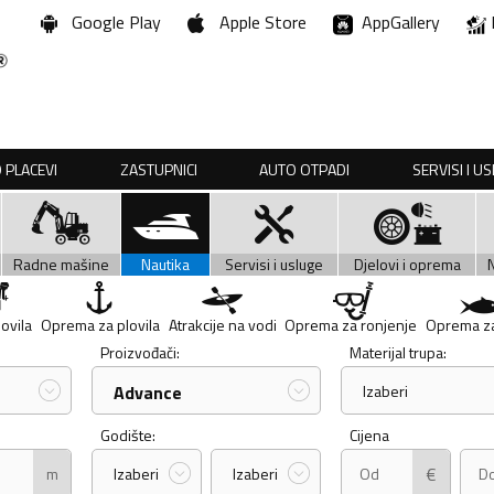
Google Play
Apple Store
AppGallery
 PLACEVI
ZASTUPNICI
AUTO OTPADI
SERVISI I U
Radne mašine
Nautika
Servisi i usluge
Djelovi i oprema
lovila
Oprema za plovila
Atrakcije na vodi
Oprema za ronjenje
Oprema za
Proizvođači:
Materijal trupa:
Advance
Izaberi
Godište:
Cijena
€
m
Izaberi
Izaberi