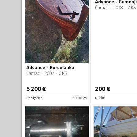
Advance - Gumenj
Čamac
2018
2 KS
Advance - Korculanka
Čamac
2007
6 KS
5 200
€
200
€
Podgorica
30.06.25
Nikšić