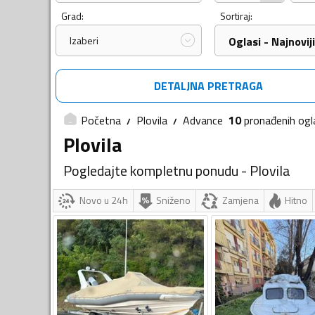
Grad:
Sortiraj:
Izaberi
Oglasi - Najnoviji
DETALJNA PRETRAGA
Početna
Plovila
Advance
10
pronađenih
ogl
Plovila
Pogledajte kompletnu ponudu - Plovila
Novo u 24h
Sniženo
Zamjena
Hitno