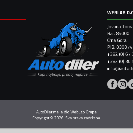
WEBLAB D.O
Jovana Toma
Bar, 85000
Crna Gora
PIB: 03007
+382 (0) 67
+382 (0) 30
info@autodi
AutoDiler.me je dio
WebLab Grupe
Copyright
©
2026. Sva prava zadržana.