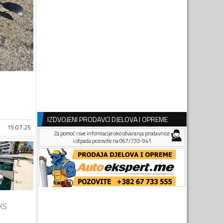
IZDVOJENI PRODAVCI DJELOVA I OPREME
15.07.25
Za pomoć i sve informacije oko otvaranja prodavnice
i otpada pozovite na 067/733-941
KS