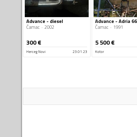
Advance - diesel
Advance - Adria 6
Čamac
2002
Čamac
1991
300
€
5 500
€
Herceg Novi
23.01.23
Kotor