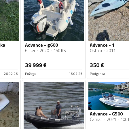
nka
Advance - g600
Advance - 1
Gliser
2020
150 KS
Ostalo
2011
39 999
€
350
€
26.02.26
Požega
16.07.25
Podgorica
Advance - G500
Čamac
2021
100 