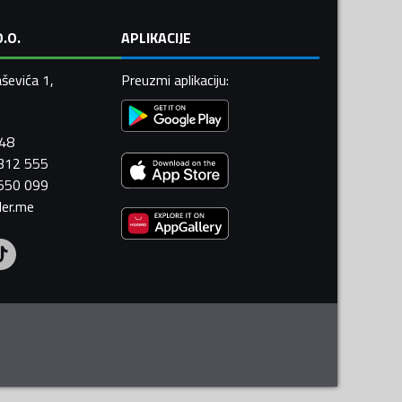
.O.
APLIKACIJE
ševića 1,
Preuzmi aplikaciju
:
448
 312 555
 550 099
ler.me