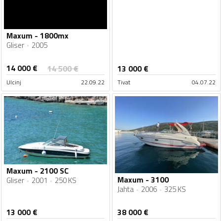
Maxum - 1800mx
Gliser
2005
14 000
€
14 500
€
13 000
€
Ulcinj
22.09.22
Tivat
04.07.22
Maxum - 2100 SC
Maxum - 3100
Gliser
2001
250 KS
Jahta
2006
325 KS
13 000
€
38 000
€