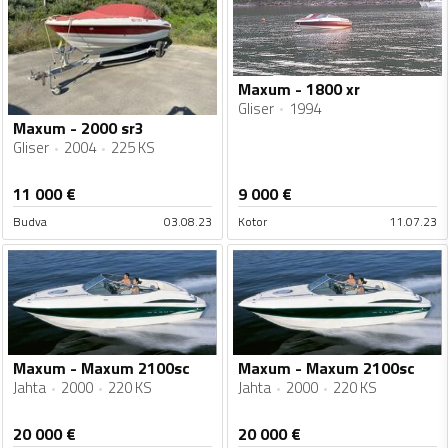
Maxum - 1800 xr
Gliser
1994
Maxum - 2000 sr3
Gliser
2004
225 KS
11 000
€
9 000
€
Budva
03.08.23
Kotor
11.07.23
Maxum - Maxum 2100sc
Maxum - Maxum 2100sc
Jahta
2000
220 KS
Jahta
2000
220 KS
20 000
€
20 000
€