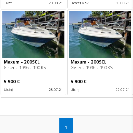
Tivat
29.08.21
Herceg Novi
10.08.21
Maxum - 200SCL
Maxum - 200SCL
Gliser
1996
190 KS
Gliser
1996
190 KS
5 900
€
5 900
€
Ulcinj
28.07.21
Ulcinj
27.07.21
1