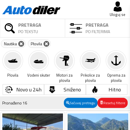
Uloguj se
PRETRAGA
PRETRAGA
PO TEKSTU
PO FILTERIMA
Nautika
Plovila
Plovila
Vodeni skuter
Motori za
Prikolice za
Oprema za
plovila
plovila
plovila
Novo u 24h
Sniženo
Hitno
Pronađeno
16
Sačuvaj pretragu
Resetuj filtere