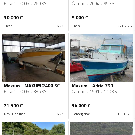
Gliser
2006
260 KS
Čamac
2004
99 KS
30 000
€
9 000
€
Tivat
13.06.26
Ulcinj
22.02.26
Maxum - MAXUM 2400 SC
Maxum - Adria 790
Gliser
2005
385 KS
Čamac
1991
110 KS
21 500
€
34 000
€
Novi Beograd
19.06.24
Herceg Novi
13.10.23