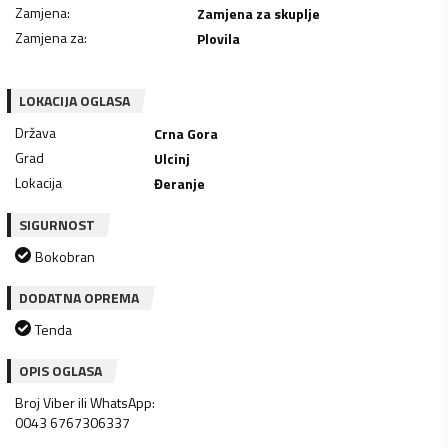
Zamjena
:
Zamjena za skuplje
Zamjena za
:
Plovila
LOKACIJA OGLASA
Država
Crna Gora
Grad
Ulcinj
Lokacija
Đeranje
SIGURNOST
Bokobran
DODATNA OPREMA
Tenda
OPIS OGLASA
Broj Viber ili WhatsApp:
0043 6767306337