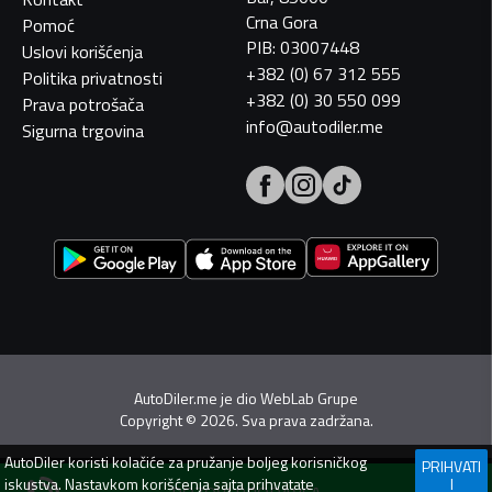
Crna Gora
Pomoć
PIB: 03007448
Uslovi korišćenja
+382 (0) 67 312 555
Politika privatnosti
+382 (0) 30 550 099
Prava potrošača
info@autodiler.me
Sigurna trgovina
AutoDiler.me je dio
WebLab Grupe
Copyright
©
2026. Sva prava zadržana.
AutoDiler
koristi kolačiće za pružanje boljeg korisničkog
PRIHVATI
iskustva. Nastavkom korišćenja sajta prihvatate
I