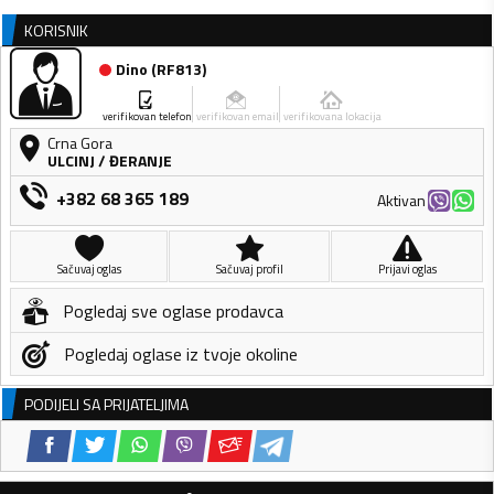
KORISNIK
Dino
(
RF813
)
verifikovan telefon
verifikovan email
verifikovana lokacija
Crna Gora
ULCINJ
/
ĐERANJE
+382 68 365 189
Aktivan
Sačuvaj oglas
Sačuvaj profil
Prijavi oglas
Pogledaj sve oglase prodavca
Pogledaj oglase iz tvoje okoline
PODIJELI SA PRIJATELJIMA