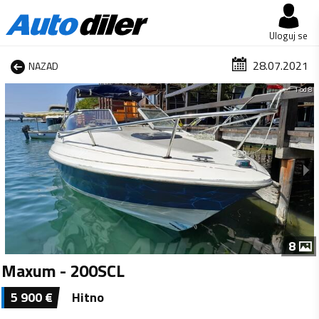
Uloguj se
28.07.2021
NAZAD
1 od 8
8
Maxum - 200SCL
5 900
€
Hitno