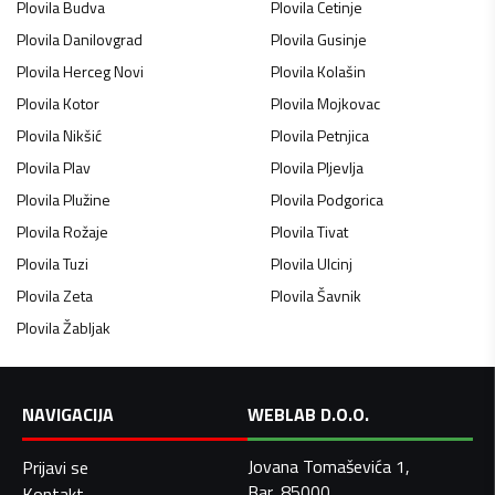
Plovila
Budva
Plovila
Cetinje
Plovila
Danilovgrad
Plovila
Gusinje
Plovila
Herceg Novi
Plovila
Kolašin
Plovila
Kotor
Plovila
Mojkovac
Plovila
Nikšić
Plovila
Petnjica
Plovila
Plav
Plovila
Pljevlja
Plovila
Plužine
Plovila
Podgorica
Plovila
Rožaje
Plovila
Tivat
Plovila
Tuzi
Plovila
Ulcinj
Plovila
Zeta
Plovila
Šavnik
Plovila
Žabljak
NAVIGACIJA
WEBLAB D.O.O.
Jovana Tomaševića 1,
Prijavi se
Bar, 85000
Kontakt