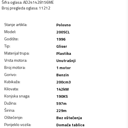
Šifra oglasa
:
AD241428156ME
Broj pregleda oglasa
:
11212
Stanje artikla
:
Polovno
Model
:
200SCL
Godište
:
1996
Tip
:
Gliser
Materijal trupa
:
Plastika
Vrsta motora
:
Unutrašnji
Broj motora
:
1 motor
Gorivo
:
Benzin
Kubikaža
:
200
cm3
Kilovata
:
142
kW
Konjska snaga
:
190
KS
Dužina
:
597
m
Širina
:
229
m
Oštećenje
:
Bez oštećenja
Porijeklo vozila
:
Domaće tablice