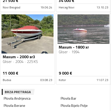
21 500
€
34 000
€
Novi Beograd
19.06.24
Herceg Novi
13.10.23
Maxum - 1800 xr
Gliser
1994
Maxum - 2000 sr3
Gliser
2004
225 KS
11 000
€
9 000
€
Budva
03.08.23
Kotor
11.07.23
BRZA PRETRAGA
Plovila
Andrijevica
Plovila
Bar
Plovila
Berane
Plovila
Bijelo Polje