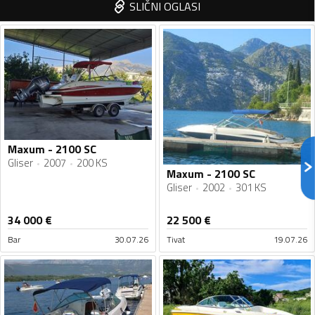
SLIČNI OGLASI
Maxum - 2100 SC
Gliser
2007
200 KS
Maxum - 2100 SC
Gliser
2002
301 KS
34 000
€
22 500
€
Bar
30.07.26
Tivat
19.07.26