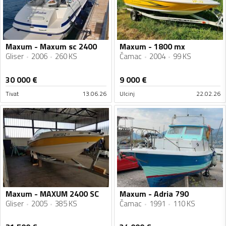
Maxum - Maxum sc 2400
Maxum - 1800 mx
Gliser
2006
260 KS
Čamac
2004
99 KS
30 000
€
9 000
€
Tivat
13.06.26
Ulcinj
22.02.26
Maxum - MAXUM 2400 SC
Maxum - Adria 790
Gliser
2005
385 KS
Čamac
1991
110 KS