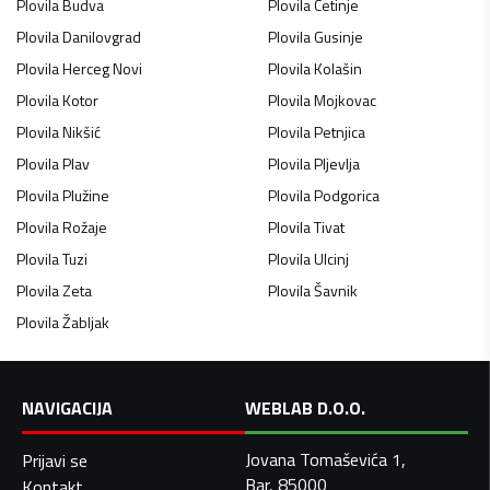
Plovila
Budva
Plovila
Cetinje
Plovila
Danilovgrad
Plovila
Gusinje
Plovila
Herceg Novi
Plovila
Kolašin
Plovila
Kotor
Plovila
Mojkovac
Plovila
Nikšić
Plovila
Petnjica
Plovila
Plav
Plovila
Pljevlja
Plovila
Plužine
Plovila
Podgorica
Plovila
Rožaje
Plovila
Tivat
Plovila
Tuzi
Plovila
Ulcinj
Plovila
Zeta
Plovila
Šavnik
Plovila
Žabljak
NAVIGACIJA
WEBLAB D.O.O.
Jovana Tomaševića 1,
Prijavi se
Bar, 85000
Kontakt