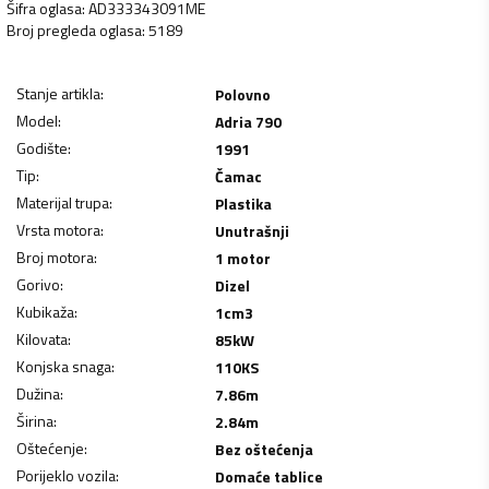
Šifra oglasa
:
AD333343091ME
Broj pregleda oglasa
:
5189
Stanje artikla
:
Polovno
Model
:
Adria 790
Godište
:
1991
Tip
:
Čamac
Materijal trupa
:
Plastika
Vrsta motora
:
Unutrašnji
Broj motora
:
1 motor
Gorivo
:
Dizel
Kubikaža
:
1
cm3
Kilovata
:
85
kW
Konjska snaga
:
110
KS
Dužina
:
7.86
m
Širina
:
2.84
m
Oštećenje
:
Bez oštećenja
Porijeklo vozila
:
Domaće tablice