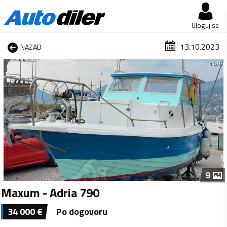
Uloguj se
13.10.2023
NAZAD
1 od 9
9
Maxum - Adria 790
34 000
€
Po dogovoru