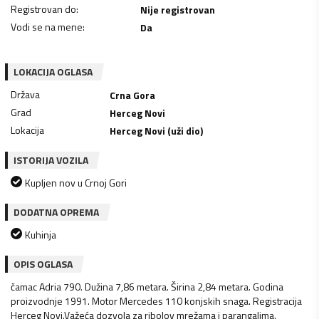
Registrovan do
:
Nije registrovan
Vodi se na mene
:
Da
LOKACIJA OGLASA
Država
Crna Gora
Grad
Herceg Novi
Lokacija
Herceg Novi (uži dio)
ISTORIJA VOZILA
Kupljen nov u Crnoj Gori
DODATNA OPREMA
Kuhinja
OPIS OGLASA
čamac Adria 790. Dužina 7,86 metara. Širina 2,84 metara. Godina
proizvodnje 1991. Motor Mercedes 110 konjskih snaga. Registracija
Herceg Novi.Važeća dozvola za ribolov mrežama i parangalima.