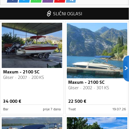
SLIČNI OGLASI
Maxum - 2100 SC
Gliser
2007
200 KS
Maxum - 2100 SC
Gliser
2002
301 KS
34 000
€
22 500
€
Bar
prije 7 dana
Tivat
19.07.26