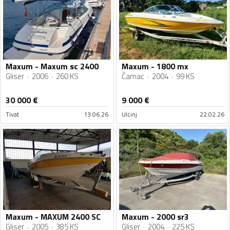
Maxum - Maxum sc 2400
Maxum - 1800 mx
Gliser
2006
260 KS
Čamac
2004
99 KS
30 000
€
9 000
€
Tivat
13.06.26
Ulcinj
22.02.26
Maxum - MAXUM 2400 SC
Maxum - 2000 sr3
Gliser
2005
385 KS
Gliser
2004
225 KS