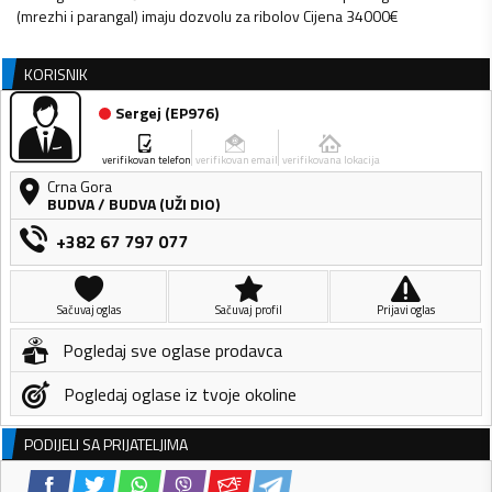
(mrezhi i parangal) imaju dozvolu za ribolov Cijena 34000€
KORISNIK
Sergej
(
EP976
)
verifikovan telefon
verifikovan email
verifikovana lokacija
Crna Gora
BUDVA
/
BUDVA (UŽI DIO)
+382 67 797 077
Sačuvaj oglas
Sačuvaj profil
Prijavi oglas
Pogledaj sve oglase prodavca
Pogledaj oglase iz tvoje okoline
PODIJELI SA PRIJATELJIMA