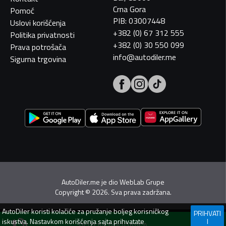
Crna Gora
Pomoć
PIB: 03007448
Uslovi korišćenja
+382 (0) 67 312 555
Politika privatnosti
+382 (0) 30 550 099
Prava potrošača
info@autodiler.me
Sigurna trgovina
AutoDiler.me je dio
WebLab Grupe
Copyright
©
2026. Sva prava zadržana.
AutoDiler
koristi kolačiće za pružanje boljeg korisničkog
PRIHVATI
iskustva. Nastavkom korišćenja sajta prihvatate
I
POZOVI PRODAVCA