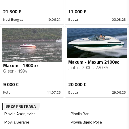
21 500
€
11 000
€
Novi Beograd
19.06.24
Budva
03.08.23
Maxum - Maxum 2100sc
Maxum - 1800 xr
Jahta
2000
220 KS
Gliser
1994
9 000
€
20 000
€
Kotor
11.07.23
Budva
29.06.23
BRZA PRETRAGA
Plovila
Andrijevica
Plovila
Bar
Plovila
Berane
Plovila
Bijelo Polje