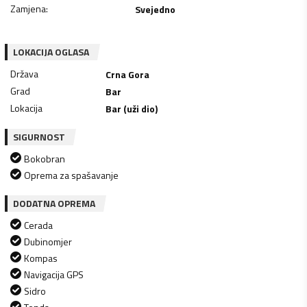
Zamjena
:
Svejedno
LOKACIJA OGLASA
Država
Crna Gora
Grad
Bar
Lokacija
Bar (uži dio)
SIGURNOST
Bokobran
Oprema za spašavanje
DODATNA OPREMA
Cerada
Dubinomjer
Kompas
Navigacija GPS
Sidro