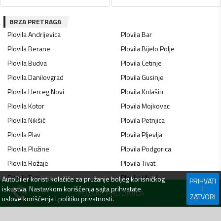
BRZA PRETRAGA
Plovila
Andrijevica
Plovila
Bar
Plovila
Berane
Plovila
Bijelo Polje
Plovila
Budva
Plovila
Cetinje
Plovila
Danilovgrad
Plovila
Gusinje
Plovila
Herceg Novi
Plovila
Kolašin
Plovila
Kotor
Plovila
Mojkovac
Plovila
Nikšić
Plovila
Petnjica
Plovila
Plav
Plovila
Pljevlja
Plovila
Plužine
Plovila
Podgorica
Plovila
Rožaje
Plovila
Tivat
Plovila
Tuzi
Plovila
Ulcinj
AutoDiler
koristi kolačiće za pružanje boljeg korisničkog
PRIHVATI
iskustva. Nastavkom korišćenja sajta prihvatate
I
Plovila
Zeta
Plovila
Šavnik
POZOVI PRODAVCA
ZATVORI
uslove korišćenja
i
politiku privatnosti
.
Plovila
Žabljak