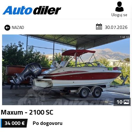
Uloguj se
30.07.2026
NAZAD
1 od 10
10
Maxum - 2100 SC
34 000
€
Po dogovoru