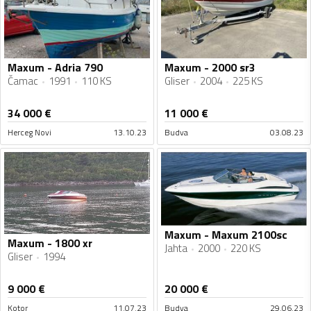
Maxum - Adria 790
Maxum - 2000 sr3
Čamac
1991
110 KS
Gliser
2004
225 KS
34 000
€
11 000
€
Herceg Novi
13.10.23
Budva
03.08.23
Maxum - Maxum 2100sc
Maxum - 1800 xr
Jahta
2000
220 KS
Gliser
1994
9 000
€
20 000
€
Kotor
11.07.23
Budva
29.06.23