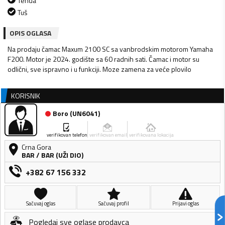
Tenda
Tuš
OPIS OGLASA
Na prodaju čamac Maxum 2100 SC sa vanbrodskim motorom Yamaha
F200. Motor je 2024. godište sa 60 radnih sati. Čamac i motor su
odlični, sve ispravno i u funkciji. Moze zamena za veće plovilo
KORISNIK
Boro
(
UN6041
)
verifikovan telefon
verifikovan email
verifikovana lokacija
Crna Gora
BAR
/
BAR (UŽI DIO)
+382 67 156 332
Sačuvaj oglas
Sačuvaj profil
Prijavi oglas
Pogledaj sve oglase prodavca