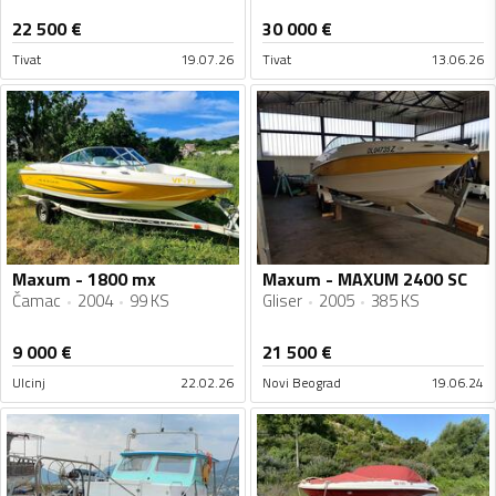
22 500
€
30 000
€
Tivat
19.07.26
Tivat
13.06.26
Maxum - 1800 mx
Maxum - MAXUM 2400 SC
Čamac
2004
99 KS
Gliser
2005
385 KS
9 000
€
21 500
€
Ulcinj
22.02.26
Novi Beograd
19.06.24