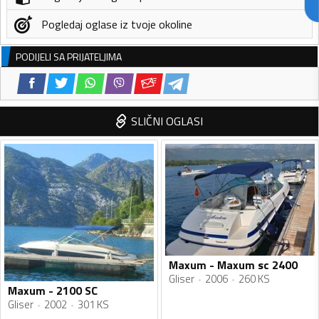
Pogledaj oglase iz tvoje okoline
PODIJELI SA PRIJATELJIMA
SLIČNI OGLASI
Maxum - Maxum sc 2400
Gliser
2006
260 KS
Maxum - 2100 SC
Gliser
2002
301 KS