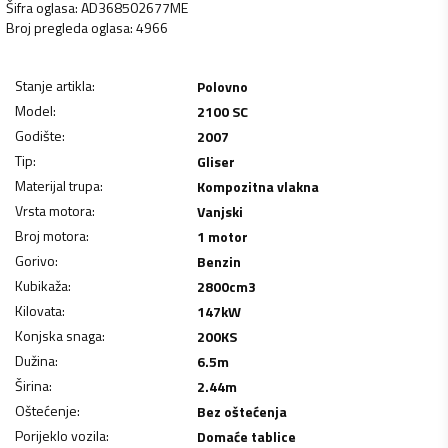
Šifra oglasa
:
AD368502677ME
Broj pregleda oglasa
:
4966
Stanje artikla
:
Polovno
Model
:
2100 SC
Godište
:
2007
Tip
:
Gliser
Materijal trupa
:
Kompozitna vlakna
Vrsta motora
:
Vanjski
Broj motora
:
1 motor
Gorivo
:
Benzin
Kubikaža
:
2800
cm3
Kilovata
:
147
kW
Konjska snaga
:
200
KS
Dužina
:
6.5
m
Širina
:
2.44
m
Oštećenje
:
Bez oštećenja
Porijeklo vozila
:
Domaće tablice