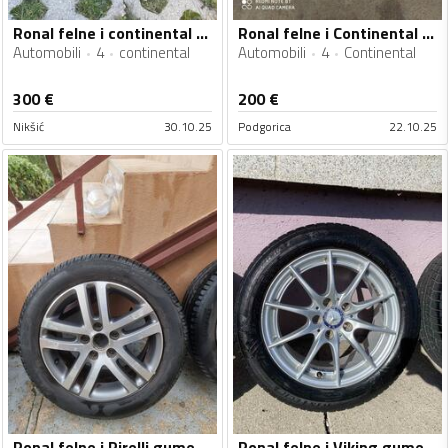
Ronal felne i continental gume
Ronal felne i Continental gume
Automobili
4
continental
Automobili
4
Continental
300
€
200
€
Nikšić
30.10.25
Podgorica
22.10.25
Ronal felne i Pirelli gume
Ronal felne i Viking gume