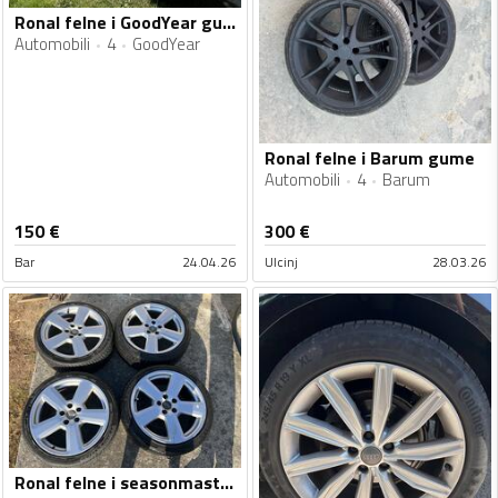
Ronal felne i GoodYear gume
Automobili
4
GoodYear
Ronal felne i Barum gume
Automobili
4
Barum
150
€
300
€
Bar
24.04.26
Ulcinj
28.03.26
Ronal felne i seasonmaster gume