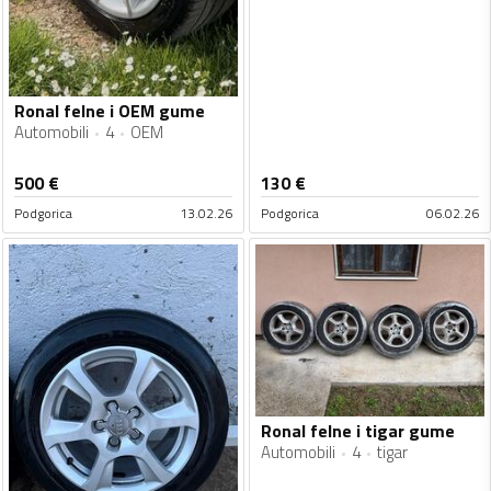
Ronal felne i OEM gume
Automobili
4
OEM
500
€
130
€
Podgorica
13.02.26
Podgorica
06.02.26
Ronal felne i tigar gume
Automobili
4
tigar