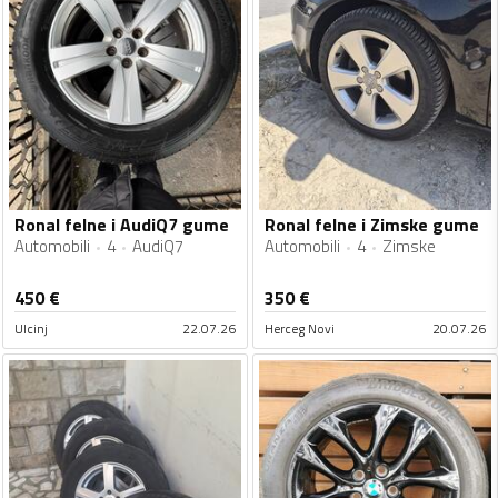
Ronal felne i AudiQ7 gume
Ronal felne i Zimske gume
Automobili
4
AudiQ7
Automobili
4
Zimske
450
€
350
€
Ulcinj
22.07.26
Herceg Novi
20.07.26