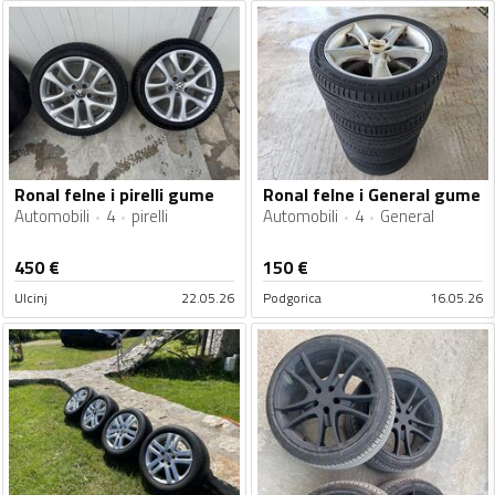
Ronal felne i pirelli gume
Ronal felne i General gume
Automobili
4
pirelli
Automobili
4
General
450
€
150
€
Ulcinj
22.05.26
Podgorica
16.05.26