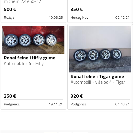
michelin 225/50-17
500
€
350
€
Rožaje
10.03.25
Herceg Novi
02.12.24
Ronal felne i Hifly gume
Automobili
4
Hifly
Ronal felne i Tigar gume
Automobili
više od 4
Tigar
250
€
320
€
Podgorica
19.11.24
Podgorica
01.10.24