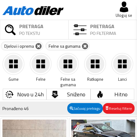
Uloguj se
PRETRAGA
PRETRAGA
PO TEKSTU
PO FILTERIMA
Djelovi i oprema
Felne sa gumama
Gume
Felne
Felne sa
Ratkapne
Lanci
gumama
Novo u 24h
Sniženo
Hitno
Pronađeno
46
Sačuvaj pretragu
Resetuj filtere