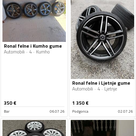
Ronal felne i Kumho gume
Automobili
4
Kumho
Ronal felne i Ljetnje gume
Automobili
4
Ljetnje
350
€
1 350
€
Bar
06.07.26
Podgorica
02.07.26