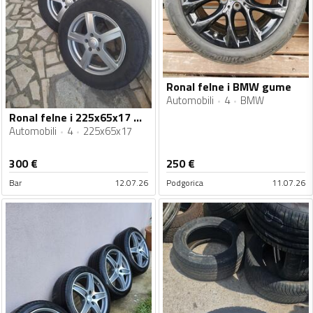
Ronal felne i BMW gume
Automobili
4
BMW
Ronal felne i 225x65x17 gume
Automobili
4
225x65x17
300
€
250
€
Bar
12.07.26
Podgorica
11.07.26