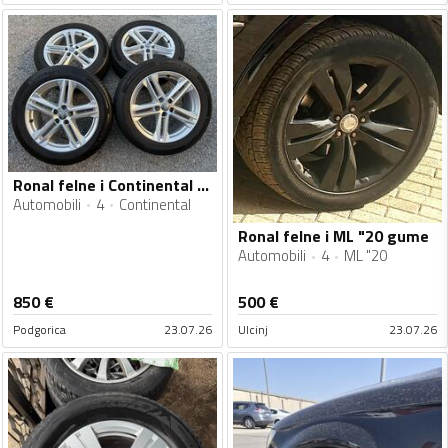
Ronal felne i Continental gume
Automobili
4
Continental
Ronal felne i ML "20 gume
Automobili
4
ML "20
850
€
500
€
Podgorica
23.07.26
Ulcinj
23.07.26