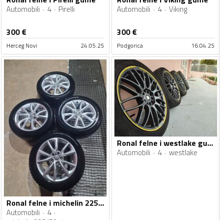
Automobili
4
Pirelli
Automobili
4
Viking
300
€
300
€
Herceg Novi
24.05.25
Podgorica
16.04.25
Ronal felne i westlake gume
Automobili
4
westlake
Ronal felne i michelin 225/50-17 gume
Automobili
4