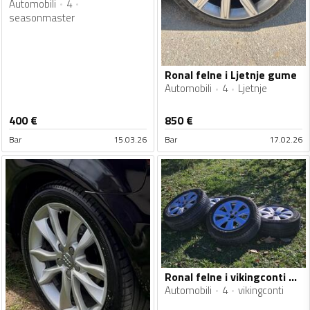
Automobili
4
seasonmaster
Ronal felne i Ljetnje gume
Automobili
4
Ljetnje
400
€
850
€
Bar
15.03.26
Bar
17.02.26
Ronal felne i vikingconti gume
Automobili
4
vikingconti