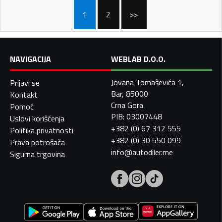
1
2
>>
NAVIGACIJA
WEBLAB D.O.O.
Jovana Tomaševića 1,
Prijavi se
Bar, 85000
Kontakt
Crna Gora
Pomoć
PIB: 03007448
Uslovi korišćenja
+382 (0) 67 312 555
Politika privatnosti
+382 (0) 30 550 099
Prava potrošača
info@autodiler.me
Sigurna trgovina