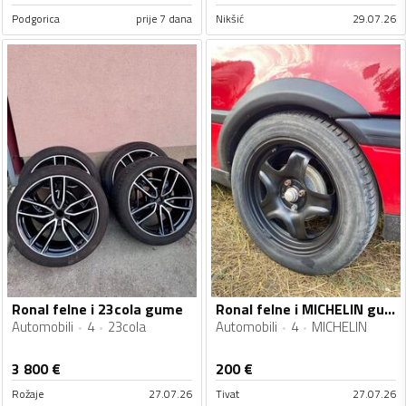
Podgorica
prije 7 dana
Nikšić
29.07.26
Ronal felne i 23cola gume
Ronal felne i MICHELIN gume
Automobili
4
23cola
Automobili
4
MICHELIN
3 800
€
200
€
Rožaje
27.07.26
Tivat
27.07.26