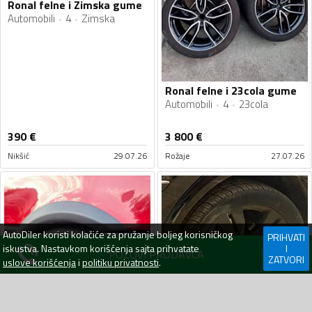
Ronal felne i Zimska gume
Automobili
4
Zimska
Ronal felne i 23cola gume
Automobili
4
23cola
390
€
3 800
€
Nikšić
29.07.26
Rožaje
27.07.26
AutoDiler
koristi kolačiće za pružanje boljeg korisničkog
PRIHVATI
iskustva. Nastavkom korišćenja sajta prihvatate
I
POZOVI PRODAVCA
ZATVORI
uslove korišćenja
i
politiku privatnosti
.