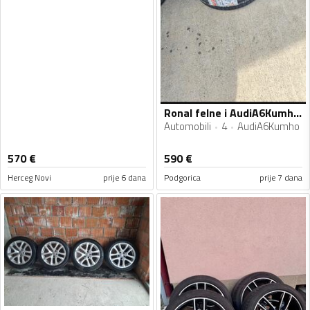
Ronal felne i AudiA6Kumho gume
Automobili
4
AudiA6Kumho
570
€
590
€
Herceg Novi
prije 6 dana
Podgorica
prije 7 dana