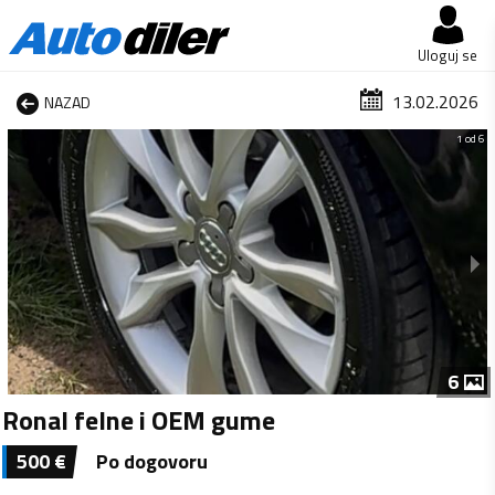
Uloguj se
13.02.2026
NAZAD
1 od 6
6
Ronal felne i OEM gume
500
€
Po dogovoru