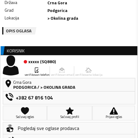
Država
Crna Gora
Grad
Podgorica
Lokacija
> Okolina grada
OPIS OGLASA
KORISNIK
xxxxx
(
SQ880
)
verifikovan telefon
verifikovan email
verifikovana lokacija
Crna Gora
PODGORICA
/
> OKOLINA GRADA
+382 67 816 104
Sačuvaj oglas
Sačuvaj profil
Prijavi oglas
Pogledaj sve oglase prodavca