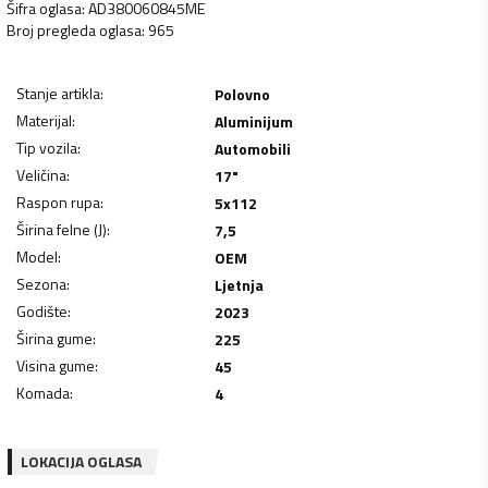
Šifra oglasa
:
AD380060845ME
Broj pregleda oglasa
:
965
Stanje artikla
:
Polovno
Materijal
:
Aluminijum
Tip vozila
:
Automobili
Veličina
:
17"
Raspon rupa
:
5x112
Širina felne (J)
:
7,5
Model
:
OEM
Sezona
:
Ljetnja
Godište
:
2023
Širina gume
:
225
Visina gume
:
45
Komada
:
4
LOKACIJA OGLASA