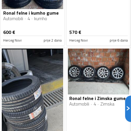
Ronal felne i kumho gume
Automobili
4
kumho
600
€
570
€
Herceg Novi
prije 2 dana
Herceg Novi
prije 6 dana
Ronal felne i Zimska gume
Automobili
4
Zimska