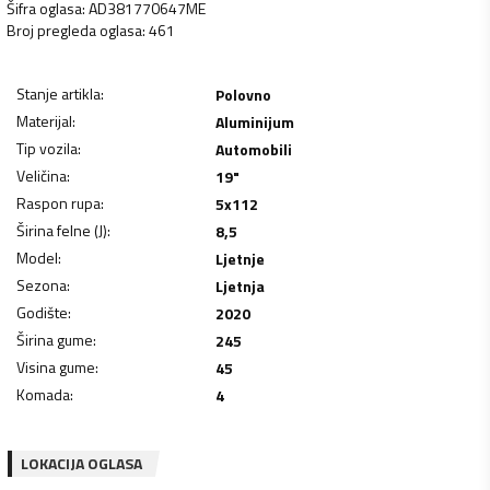
Šifra oglasa
:
AD381770647ME
Broj pregleda oglasa
:
461
Stanje artikla
:
Polovno
Materijal
:
Aluminijum
Tip vozila
:
Automobili
Veličina
:
19"
Raspon rupa
:
5x112
Širina felne (J)
:
8,5
Model
:
Ljetnje
Sezona
:
Ljetnja
Godište
:
2020
Širina gume
:
245
Visina gume
:
45
Komada
:
4
LOKACIJA OGLASA