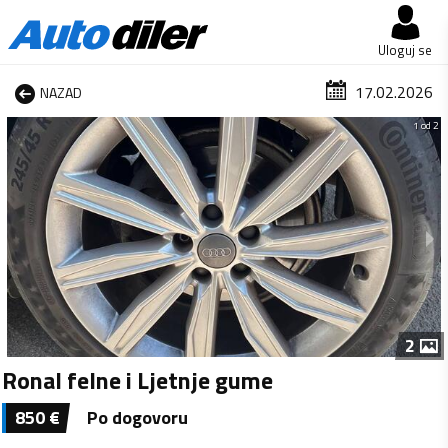
Uloguj se
17.02.2026
NAZAD
1 od 2
2
Ronal felne i Ljetnje gume
850
€
Po dogovoru