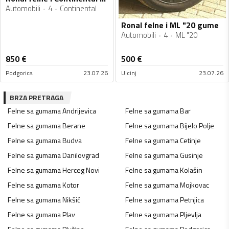
Automobili
4
Continental
Ronal felne i ML "20 gume
Automobili
4
ML "20
850
€
500
€
Podgorica
23.07.26
Ulcinj
23.07.26
BRZA PRETRAGA
Felne sa gumama
Andrijevica
Felne sa gumama
Bar
Felne sa gumama
Berane
Felne sa gumama
Bijelo Polje
Felne sa gumama
Budva
Felne sa gumama
Cetinje
Felne sa gumama
Danilovgrad
Felne sa gumama
Gusinje
Felne sa gumama
Herceg Novi
Felne sa gumama
Kolašin
Felne sa gumama
Kotor
Felne sa gumama
Mojkovac
Felne sa gumama
Nikšić
Felne sa gumama
Petnjica
Felne sa gumama
Plav
Felne sa gumama
Pljevlja