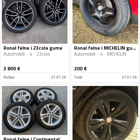
Ronal felne i 23cola gume
Ronal felne i MICHELIN gume
Automobili
4
23cola
Automobili
4
MICHELIN
3 800
€
200
€
Rožaje
27.07.26
Tivat
27.07.26
Ronal felne i Continental gume