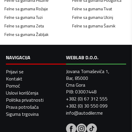
Felne sa gumama
Plužine
Felne sa gumama
Podgorica
Felne sa gumama
Rožaje
Felne sa gumama
Tivat
Felne sa gumama
Tuzi
Felne sa gumama
Ulcinj
Felne sa gumama
Zeta
Felne sa gumama
Šavnik
Felne sa gumama
Žabljak
NAVIGACIJA
WEBLAB D.O.O.
Jovana Tomaševića 1,
Prijavi se
Bar, 85000
Kontakt
Crna Gora
Pomoć
PIB: 03007448
Uslovi korišćenja
+382 (0) 67 312 555
Politika privatnosti
+382 (0) 30 550 099
Prava potrošača
info@autodiler.me
Sigurna trgovina