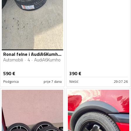
Ronal felne i AudiA6Kumho gume
Automobili
4
AudiA6Kumho
590
€
390
€
Podgorica
prije 7 dana
Nikšić
29.07.26