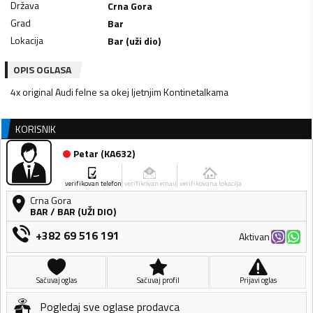
Država
Crna Gora
Grad
Bar
Lokacija
Bar (uži dio)
OPIS OGLASA
4x original Audi felne sa okej ljetnjim Kontinetalkama
KORISNIK
Petar
(
KA632
)
verifikovan telefon
verifikovan email
verifikovana lokacija
Crna Gora
BAR
/
BAR (UŽI DIO)
+382 69 516 191
Aktivan
Sačuvaj oglas
Sačuvaj profil
Prijavi oglas
Pogledaj sve oglase prodavca