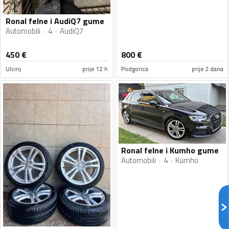
Ronal felne i AudiQ7 gume
Automobili
4
AudiQ7
450
€
800
€
Ulcinj
prije 12 h
Podgorica
prije 2 dana
Ronal felne i Kumho gume
Automobili
4
Kumho