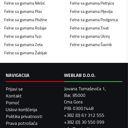
Felne sa gumama
Nikšić
Felne sa gumama
Petnjica
Felne sa gumama
Plav
Felne sa gumama
Pljevlja
Felne sa gumama
Plužine
Felne sa gumama
Podgorica
Felne sa gumama
Rožaje
Felne sa gumama
Tivat
Felne sa gumama
Tuzi
Felne sa gumama
Ulcinj
Felne sa gumama
Zeta
Felne sa gumama
Šavnik
Felne sa gumama
Žabljak
NAVIGACIJA
WEBLAB D.O.O.
Jovana Tomaševića 1,
Prijavi se
Bar, 85000
Kontakt
Crna Gora
Pomoć
PIB: 03007448
Uslovi korišćenja
+382 (0) 67 312 555
Politika privatnosti
+382 (0) 30 550 099
Prava potrošača