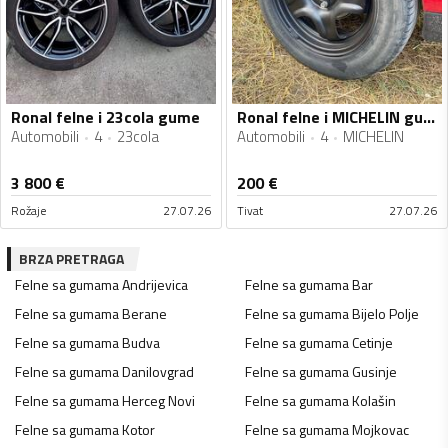
Ronal felne i 23cola gume
Ronal felne i MICHELIN gume
Automobili
4
23cola
Automobili
4
MICHELIN
3 800
€
200
€
Rožaje
27.07.26
Tivat
27.07.26
BRZA PRETRAGA
Felne sa gumama
Andrijevica
Felne sa gumama
Bar
Felne sa gumama
Berane
Felne sa gumama
Bijelo Polje
Felne sa gumama
Budva
Felne sa gumama
Cetinje
Felne sa gumama
Danilovgrad
Felne sa gumama
Gusinje
Felne sa gumama
Herceg Novi
Felne sa gumama
Kolašin
Felne sa gumama
Kotor
Felne sa gumama
Mojkovac