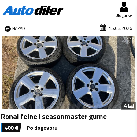
Uloguj se
15.03.2026
NAZAD
1 od 4
4
Ronal felne i seasonmaster gume
400
€
Po dogovoru