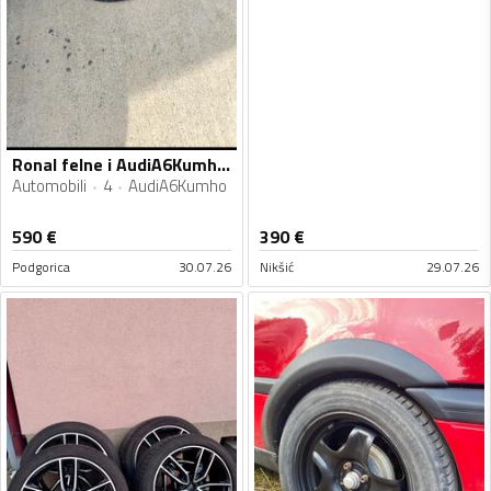
Ronal felne i AudiA6Kumho gume
Automobili
4
AudiA6Kumho
590
€
390
€
Podgorica
30.07.26
Nikšić
29.07.26