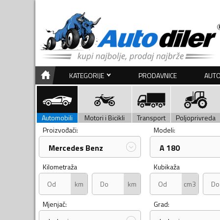
KATEGORIJE
PRODAVNICE
AUTO
Automobili
Motori i Bicikli
Transport
Poljoprivreda
Proizvođači:
Modeli:
Mercedes Benz
A 180
Kilometraža
Kubikaža
km
km
cm3
Mjenjač:
Grad: