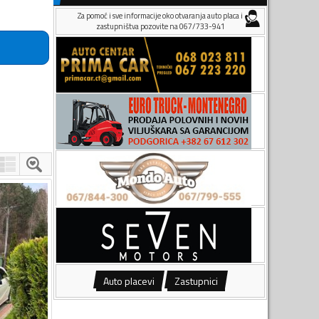
Za pomoć i sve informacije oko otvaranja auto placa i
zastupništva pozovite na 067/733-941
Auto placevi
Zastupnici