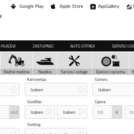
Google Play
Apple Store
AppGallery
 PLACEVI
ZASTUPNICI
AUTO OTPADI
SERVISI I U
Radne mašine
Nautika
Servisi i usluge
Djelovi i oprema
Karoserija:
Gorivo:
Izaberi
Izaberi
Godište:
Cijena
€
cm3
Izaberi
Izaberi
Sortiraj: