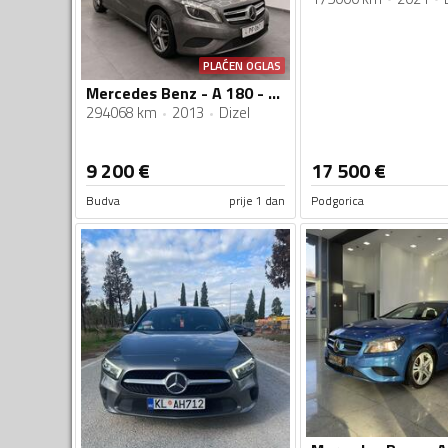
PLAĆEN OGLAS
Mercedes Benz - A 180 - cdi
294068 km
2013
Dizel
9 200
€
17 500
€
Budva
prije 1 dan
Podgorica