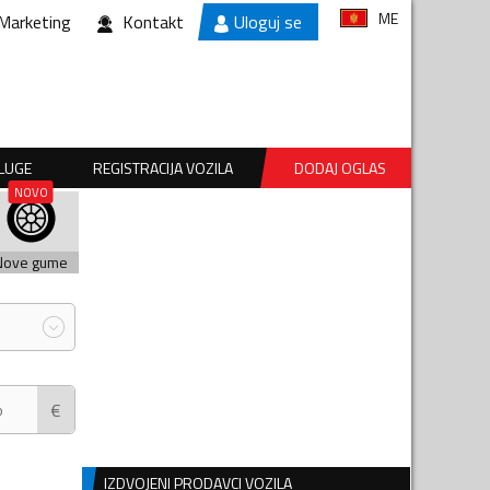
ME
Marketing
Kontakt
Uloguj se
SLUGE
REGISTRACIJA VOZILA
DODAJ OGLAS
Nove gume
€
IZDVOJENI PRODAVCI VOZILA