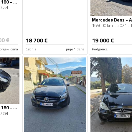
Mercedes Benz - A 180 - 1.5
Dizel
165000 km
2021
00
€
18 700
€
19 000
€
prije 4 dana
Cetinje
prije 4 dana
Podgorica
Mercedes Benz - A 180 - 180 CDI
Dizel