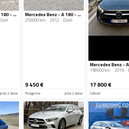
Mercedes Benz - A 180 - CDI
Mercedes Benz - A 180 - CDI
Dizel
250000 km
2012
Dizel
Mercedes Benz - A
198000 km
2019
9 450
€
17 800
€
prije 2 dana
Podgorica
prije 2 dana
Cetinje