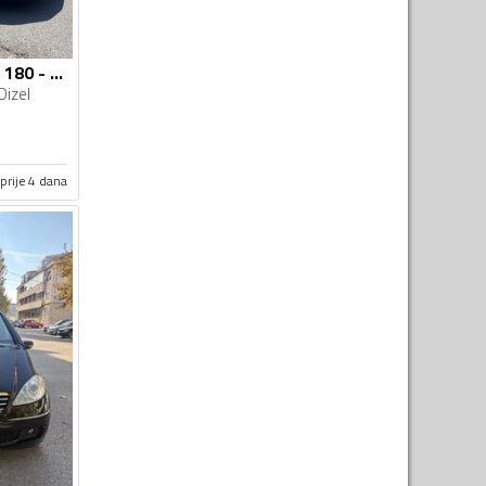
Mercedes Benz - A 180 - A 180 D 8G-DCT STYLE LINE
Dizel
prije 4 dana