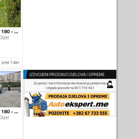
Mercedes Benz - A 180 - 1.5 CDI
Dizel
prije 1 dan
IZDVOJENI PRODAVCI DJELOVA I OPREME
Za pomoć i sve informacije oko otvaranja prodavnice
i otpada pozovite na 067/733-941
Mercedes Benz - A 180 - 1.5 CDİ
Dizel