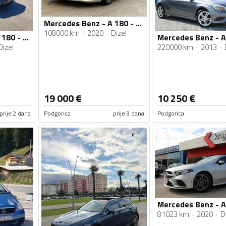
Mercedes Benz - A 180 - 1.5
108000 km
2020
Dizel
Mercedes Benz - A 180 - A 180 cdi Avantgard
Dizel
220000 km
2013
19 000
€
10 250
€
prije 2 dana
Podgorica
prije 3 dana
Podgorica
81023 km
2020
D