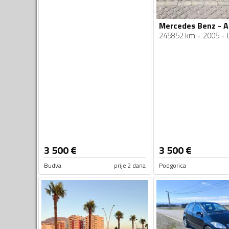
245852 km
2005
3 500
€
3 500
€
Budva
prije 2 dana
Podgorica