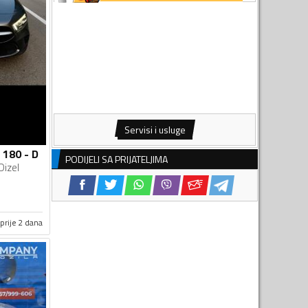
Servisi i usluge
 180 - D
PODIJELI SA PRIJATELJIMA
Dizel
prije 2 dana