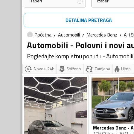
Izaberi
Izaberi
DETALJNA PRETRAGA
Početna
Automobili
Mercedes Benz
A 18
Automobili - Polovni i novi a
Pogledajte kompletnu ponudu - Automobili
Novo u 24h
Sniženo
Zamjena
Hitno
175000 km
2021