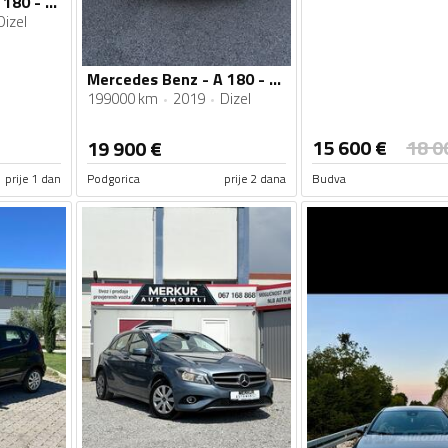
Mercedes Benz - A 180 - CDI
Dizel
Mercedes Benz - A 180 - Dizel
199000 km
2019
Dizel
15 600
€
18 0
19 900
€
prije 1 dan
Podgorica
prije 2 dana
Budva