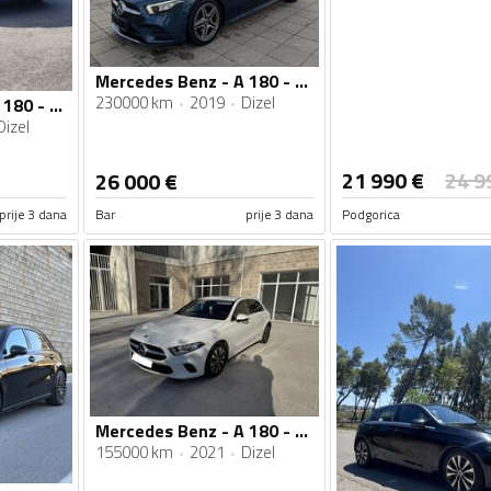
Mercedes Benz - A 180 - amg
230000 km
2019
Dizel
Mercedes Benz - A 180 - Automatik
Dizel
21 990
€
24 9
26 000
€
prije 3 dana
Bar
prije 3 dana
Podgorica
Mercedes Benz - A 180 - D. 8G-Tronic
155000 km
2021
Dizel