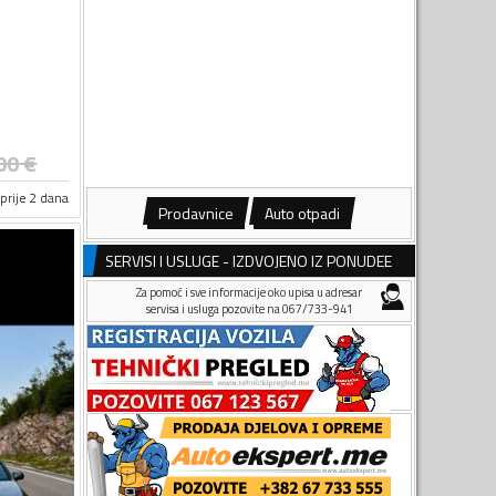
00
€
prije 2 dana
Prodavnice
Auto otpadi
SERVISI I USLUGE - IZDVOJENO IZ PONUDEE
Za pomoć i sve informacije oko upisa u adresar
servisa i usluga pozovite na 067/733-941