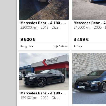
Mercedes Benz - A 180 - A180
220000 km
2013
Dizel
240000 km
2006
9 600
€
3 499
€
Podgorica
prije 3 dana
Rožaje
Mercedes Benz - A 180 - D AMG Line -Full LED- -Novi model
159107 km
2020
Dizel