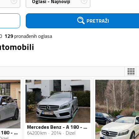
Oglasi - Najnoviji
PRETRAŽI
0
129
pronađenih
oglasa
utomobili
Mercedes Benz - A 180 - 1.5 DCI
Mercedes Benz - A 180 - cdi
64200 km
2014
Dizel
Dizel