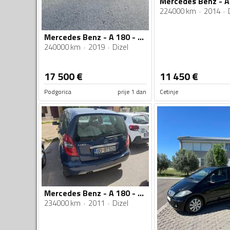
224000 km
2014
Mercedes Benz - A 180 - 1.5
240000 km
2019
Dizel
17 500
€
11 450
€
Podgorica
prije 1 dan
Cetinje
Mercedes Benz - A 180 - cdi
234000 km
2011
Dizel