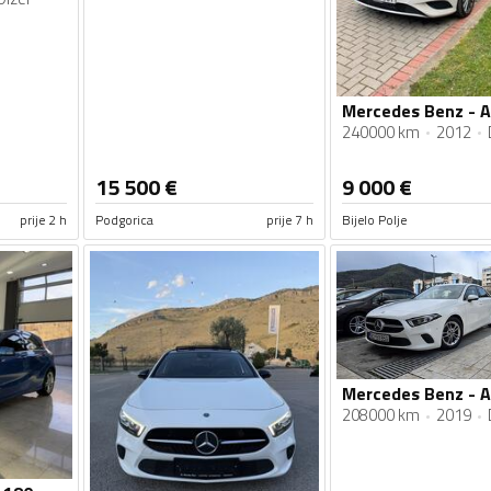
240000 km
2012
15 500
€
9 000
€
prije 2 h
Podgorica
prije 7 h
Bijelo Polje
208000 km
2019