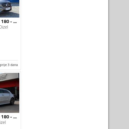
Mercedes Benz - A 180 - CDI
Dizel
prije 3 dana
Mercedes Benz - A 180 - D AMG Line -Full LED- -Novi model
izel