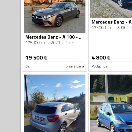
173000 km
2010
Mercedes Benz - A 180 - 2.0 CDI 12/2021
178000 km
2021
Dizel
19 500
€
4 800
€
Bar
prije 2 dana
Podgorica