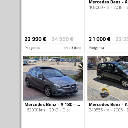
168000 km
2018
22 990
€
24 990
€
21 000
€
22 5
Podgorica
prije 3 dana
Podgorica
Mercedes Benz - A 180 - 1.5 dci
162000 km
2012
Dizel
240555 km
2005