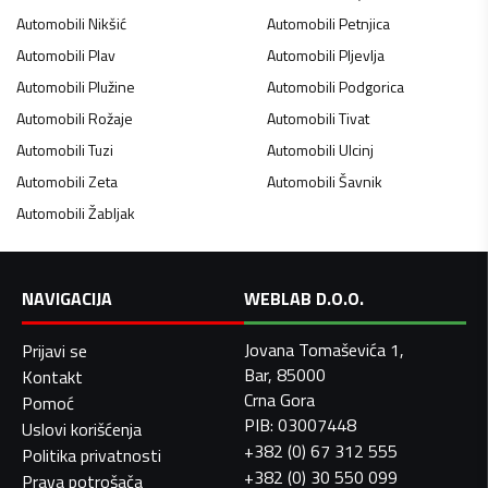
Automobili
Nikšić
Automobili
Petnjica
Automobili
Plav
Automobili
Pljevlja
Automobili
Plužine
Automobili
Podgorica
Automobili
Rožaje
Automobili
Tivat
Automobili
Tuzi
Automobili
Ulcinj
Automobili
Zeta
Automobili
Šavnik
Automobili
Žabljak
NAVIGACIJA
WEBLAB D.O.O.
Jovana Tomaševića 1,
Prijavi se
Bar, 85000
Kontakt
Crna Gora
Pomoć
PIB: 03007448
Uslovi korišćenja
+382 (0) 67 312 555
Politika privatnosti
+382 (0) 30 550 099
Prava potrošača