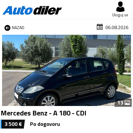
Uloguj se
06.08.2026
NAZAD
1 od 13
13
Mercedes Benz - A 180 - CDI
3 500
€
Po dogovoru