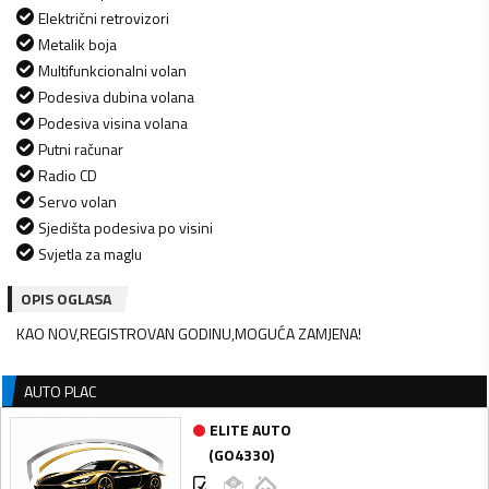
Električni retrovizori
Metalik boja
Multifunkcionalni volan
Podesiva dubina volana
Podesiva visina volana
Putni računar
Radio CD
Servo volan
Sjedišta podesiva po visini
Svjetla za maglu
OPIS OGLASA
KAO NOV,REGISTROVAN GODINU,MOGUĆA ZAMJENA!
AUTO PLAC
ELITE AUTO
(
GO4330
)