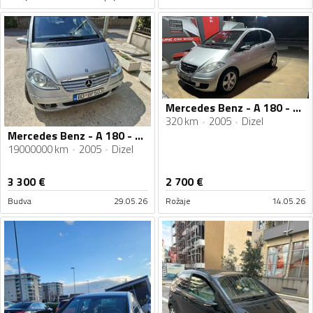
Mercedes Benz - A 180 - 2.0 80kW
320 km
2005
Dizel
Mercedes Benz - A 180 - AA 180 CDI
19000000 km
2005
Dizel
3 300
€
2 700
€
Budva
29.05.26
Rožaje
14.05.26