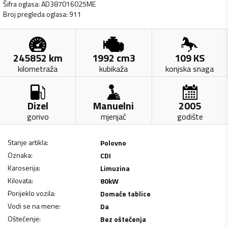
Šifra oglasa
:
AD387016025ME
Broj pregleda oglasa
:
911
245852
km
1992
cm3
109
KS
kilometraža
kubikaža
konjska snaga
Dizel
Manuelni
2005
gorivo
mjenjač
godište
Stanje artikla
:
Polovno
Oznaka
:
CDI
Karoserija
:
Limuzina
Kilovata
:
80
kW
Porijeklo vozila
:
Domaće tablice
Vodi se na mene
:
Da
Oštećenje
:
Bez oštećenja