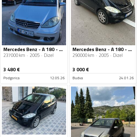
Mercedes Benz - A 180 - CDI
Mercedes Benz - A 180 - 2.0
237000 km
2005
Dizel
290000 km
2005
Dizel
3 480
€
3 000
€
Podgorica
12.05.26
Budva
24.01.26