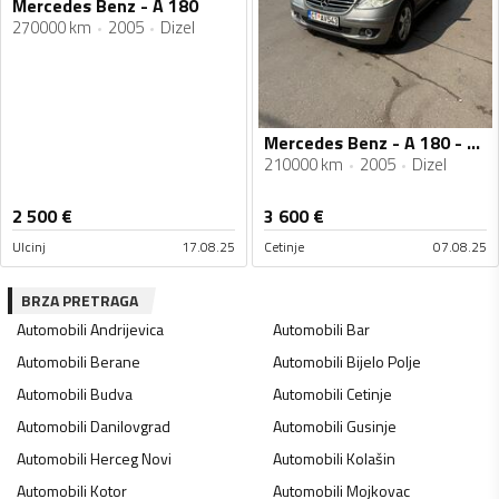
Mercedes Benz - A 180
270000 km
2005
Dizel
Mercedes Benz - A 180 - 2.0 CDI
210000 km
2005
Dizel
2 500
€
3 600
€
Ulcinj
17.08.25
Cetinje
07.08.25
BRZA PRETRAGA
Automobili
Andrijevica
Automobili
Bar
Automobili
Berane
Automobili
Bijelo Polje
Automobili
Budva
Automobili
Cetinje
Automobili
Danilovgrad
Automobili
Gusinje
Automobili
Herceg Novi
Automobili
Kolašin
Automobili
Kotor
Automobili
Mojkovac