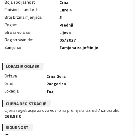
Boja spoljašnosti
:
Crna
Emisioni standard
:
Euro 4
Broj brzina mjenjača
:
5
Pogon
:
Prednji
Strana volana
:
Lijeva
Registrovan do
:
05/2027
Zamjena
:
Zamjena za jeftinije
LOKACIJA OGLASA
Država
Crna Gora
Grad
Podgorica
Lokacija
Tuzi
CIJENA REGISTRACIJE
Cijena registracije za ovo vozilo na premijski razred 7 iznosi oko
268.53
€
SIGURNOST