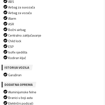
ABS
Airbag za suvozača
Airbag za vozača
Alarm
ASR
Bočni airbag
Centralno zaključavanje
Child lock
ESP
Isofix sjedišta
Kodiran ključ
ISTORIJA VOZILA
Garažiran
DODATNA OPREMA
Aluminijumske felne
Branici u boji auta
Električni podizači