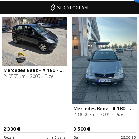
SLIČNI OGLASI
Mercedes Benz - A 180 - 180 CDI
240555 km
2005
Dizel
Mercedes Benz - A 180 - 2.0 CDI
218000 km
2005
Dizel
2 300
€
3 500
€
Rožaje
prije 3 dana
Bar
26.06.26