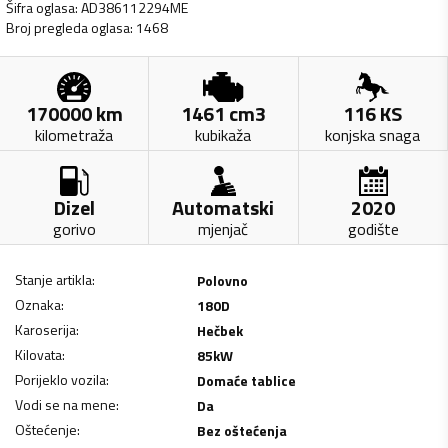
Šifra oglasa
:
AD386112294ME
Broj pregleda oglasa
:
1468
170000
km
1461
cm3
116
KS
kilometraža
kubikaža
konjska snaga
Dizel
Automatski
2020
gorivo
mjenjač
godište
Stanje artikla
:
Polovno
Oznaka
:
180D
Karoserija
:
Hečbek
Kilovata
:
85
kW
Porijeklo vozila
:
Domaće tablice
Vodi se na mene
:
Da
Oštećenje
:
Bez oštećenja