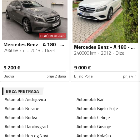
PLAĆEN OGLAS
Mercedes Benz - A 180 - cdi
Mercedes Benz - A 180 - 1.5 CDI
294068 km
2013
Dizel
240000 km
2012
Dizel
9 200
€
9 000
€
Budva
prije 2 dana
Bijelo Polje
prije 4 h
BRZA PRETRAGA
Automobili
Andrijevica
Automobili
Bar
Automobili
Berane
Automobili
Bijelo Polje
Automobili
Budva
Automobili
Cetinje
Automobili
Danilovgrad
Automobili
Gusinje
Automobili
Herceg Novi
Automobili
Kolašin