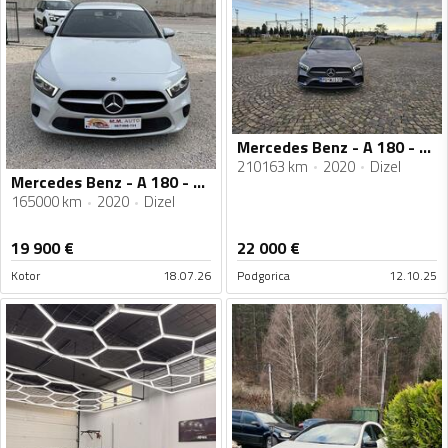
Mercedes Benz - A 180 - 1.5 DCI
210163 km
2020
Dizel
Mercedes Benz - A 180 - d 12/2020g AUTOMATIK
165000 km
2020
Dizel
19 900
€
22 000
€
Kotor
18.07.26
Podgorica
12.10.25