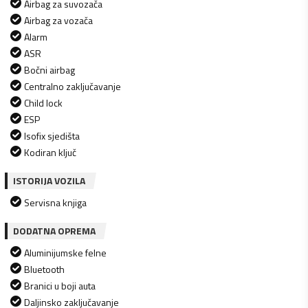
Airbag za suvozača
Airbag za vozača
Alarm
ASR
Bočni airbag
Centralno zaključavanje
Child lock
ESP
Isofix sjedišta
Kodiran ključ
ISTORIJA VOZILA
Servisna knjiga
DODATNA OPREMA
Aluminijumske felne
Bluetooth
Branici u boji auta
Daljinsko zaključavanje