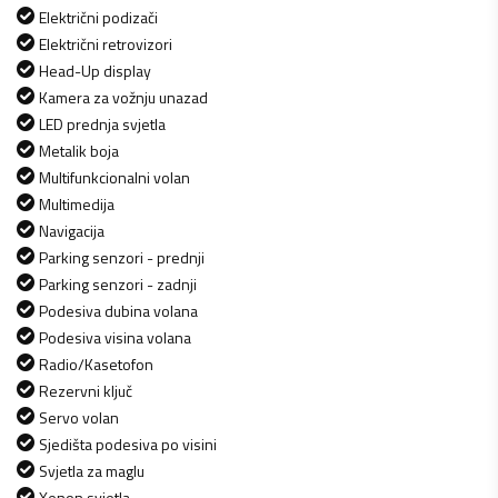
Električni podizači
Električni retrovizori
Head-Up display
Kamera za vožnju unazad
LED prednja svjetla
Metalik boja
Multifunkcionalni volan
Multimedija
Navigacija
Parking senzori - prednji
Parking senzori - zadnji
Podesiva dubina volana
Podesiva visina volana
Radio/Kasetofon
Rezervni ključ
Servo volan
Sjedišta podesiva po visini
Svjetla za maglu
Xenon svjetla