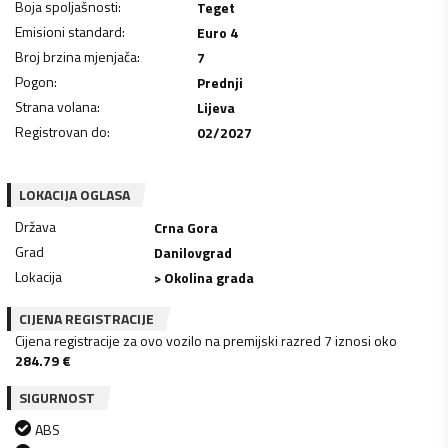
Boja spoljašnosti
:
Teget
Emisioni standard
:
Euro 4
Broj brzina mjenjača
:
7
Pogon
:
Prednji
Strana volana
:
Lijeva
Registrovan do
:
02/2027
LOKACIJA OGLASA
Država
Crna Gora
Grad
Danilovgrad
Lokacija
> Okolina grada
CIJENA REGISTRACIJE
Cijena registracije za ovo vozilo na premijski razred 7 iznosi oko
284.79
€
SIGURNOST
ABS