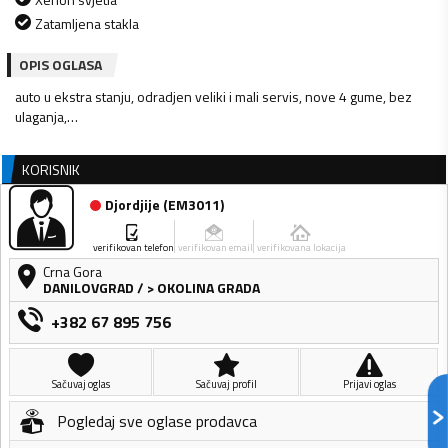
Zatamljena stakla
OPIS OGLASA
auto u ekstra stanju, odradjen veliki i mali servis, nove 4 gume, bez
ulaganja,…
KORISNIK
Djordjije
(
EM3011
)
verifikovan telefon
verifikovan email
verifikovana lokacija
Crna Gora
DANILOVGRAD
/
> OKOLINA GRADA
+382 67 895 756
Sačuvaj oglas
Sačuvaj profil
Prijavi oglas
Pogledaj sve oglase prodavca