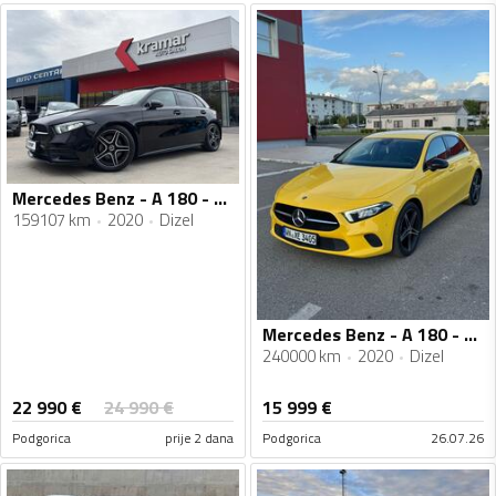
Mercedes Benz - A 180 - D AMG Line -Full LED- -Novi model
159107 km
2020
Dizel
Mercedes Benz - A 180 - Mercedes A180 CDI
240000 km
2020
Dizel
22 990
€
24 990
€
15 999
€
Podgorica
prije 2 dana
Podgorica
26.07.26