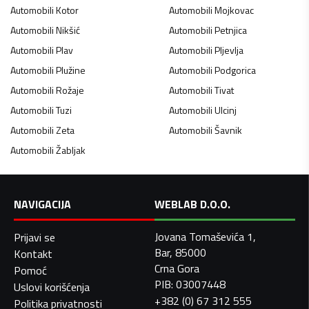
Automobili
Kotor
Automobili
Mojkovac
Automobili
Nikšić
Automobili
Petnjica
Automobili
Plav
Automobili
Pljevlja
Automobili
Plužine
Automobili
Podgorica
Automobili
Rožaje
Automobili
Tivat
Automobili
Tuzi
Automobili
Ulcinj
Automobili
Zeta
Automobili
Šavnik
Automobili
Žabljak
NAVIGACIJA
WEBLAB D.O.O.
Jovana Tomaševića 1,
Prijavi se
Bar, 85000
Kontakt
Crna Gora
Pomoć
PIB: 03007448
Uslovi korišćenja
+382 (0) 67 312 555
Politika privatnosti