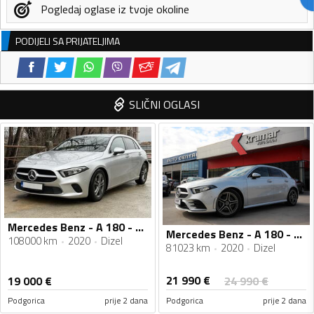
Pogledaj oglase iz tvoje okoline
PODIJELI SA PRIJATELJIMA
SLIČNI OGLASI
Mercedes Benz - A 180 - 1.5
Mercedes Benz - A 180 - D AMG Line -Full LED- -Novi model
108000 km
2020
Dizel
81023 km
2020
Dizel
21 990
€
19 000
€
24 990
€
Podgorica
prije 2 dana
Podgorica
prije 2 dana