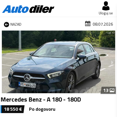
Uloguj se
08.07.2026
NAZAD
1 od 13
13
Mercedes Benz - A 180 - 180D
18 550
€
Po dogovoru