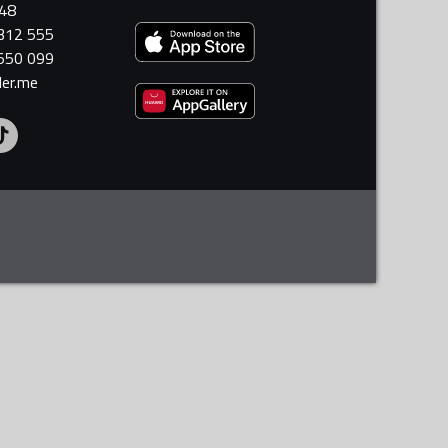
448
 312 555
 550 099
ler.me