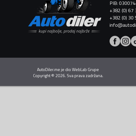
PIB: 03007
+382 (0) 67
+382 (0) 30
info@autodi
AutoDiler.me je dio
WebLab Grupe
Copyright
©
2026. Sva prava zadržana.