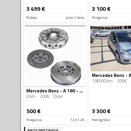
3 499
€
3 100
€
Rožaje
prije 2 dana
Podgorica
138000 km
2006
Mercedes Benz - A 180 - 2.0
0 km
2006
Dizel
500
€
3 300
€
Podgorica
12.01.26
Herceg Novi
BRZA PRETRAGA