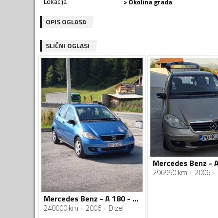
Lokacija
> Okolina grada
OPIS OGLASA
SLIČNI OGLASI
Mercedes Benz - 
296950 km
2006
Mercedes Benz - A 180 - Automatik
240000 km
2006
Dizel