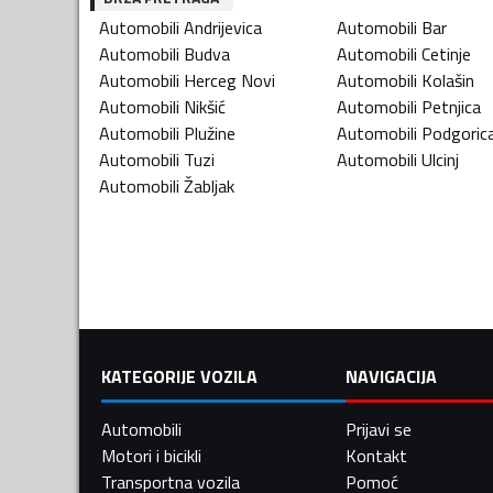
Automobili
Andrijevica
Automobili
Bar
Automobili
Budva
Automobili
Cetinje
Automobili
Herceg Novi
Automobili
Kolašin
Automobili
Nikšić
Automobili
Petnjica
Automobili
Plužine
Automobili
Podgoric
Automobili
Tuzi
Automobili
Ulcinj
Automobili
Žabljak
KATEGORIJE VOZILA
NAVIGACIJA
Automobili
Prijavi se
Motori i bicikli
Kontakt
Transportna vozila
Pomoć