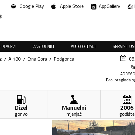
Google Play
Apple Store
AppGallery
 PLACEVI
ZASTUPNICI
AUTO OTPADI
SERVISI I U
z
A 180
Crna Gora
Podgorica
05
Ši
AD386
Broj pregleda o
Dizel
Manuelni
2006
gorivo
mjenjač
godište