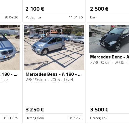
2 100
€
2 500
€
28.04.26
Podgorica
11.04.26
Bar
278000 km
2006
Mercedes Benz - A 180 - 1,9cdi
Mercedes Benz - A 180 - 2.0 tdi
Dizel
238196 km
2006
Dizel
3 250
€
3 500
€
03.12.25
Herceg Novi
01.12.25
Herceg Novi