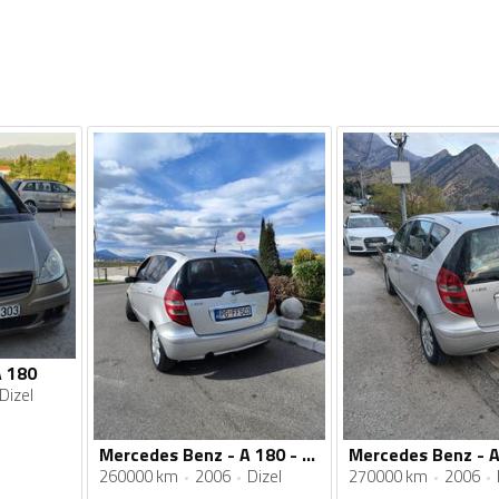
A 180
Dizel
Mercedes Benz - A 180 - 2.0
260000 km
2006
Dizel
270000 km
2006