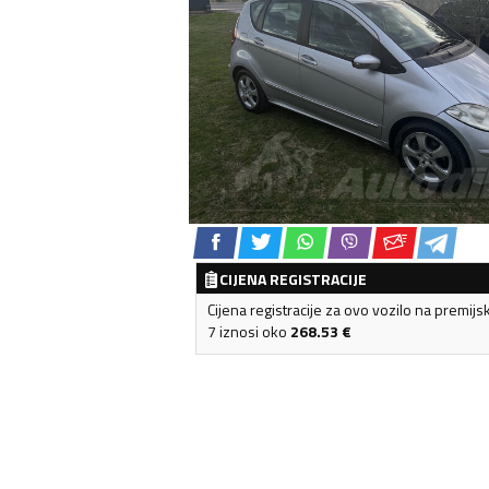
CIJENA REGISTRACIJE
Cijena registracije za ovo vozilo na premijs
7 iznosi oko
268.53
€