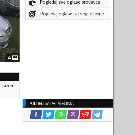
Pogledaj sve oglase prodavca
Pogledaj oglase iz tvoje okoline
4
ki razred
PODIJELI SA PRIJATELJIMA