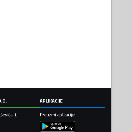
.O.
APLIKACIJE
ševića 1,
Preuzmi aplikaciju
: