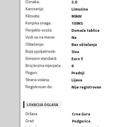
Oznaka
:
2.0
Karoserija
:
Limuzina
Kilovata
:
80
kW
Konjska snaga
:
109
KS
Porijeklo vozila
:
Domaće tablice
Vodi se na mene
:
Ne
Oštećenje
:
Bez oštećenja
Boja spoljašnosti
:
Siva
Emisioni standard
:
Euro 5
Broj brzina mjenjača
:
6
Pogon
:
Prednji
Strana volana
:
Lijeva
Registrovan do
:
Nije registrovan
LOKACIJA OGLASA
Država
Crna Gora
Grad
Podgorica