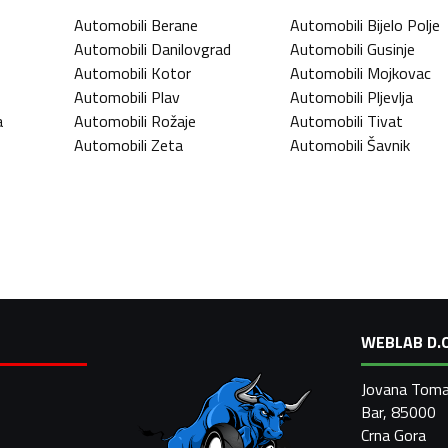
Automobili
Berane
Automobili
Bijelo Polje
Automobili
Danilovgrad
Automobili
Gusinje
Automobili
Kotor
Automobili
Mojkovac
Automobili
Plav
Automobili
Pljevlja
a
Automobili
Rožaje
Automobili
Tivat
Automobili
Zeta
Automobili
Šavnik
WEBLAB D.O
Jovana Toma
Bar, 85000
Crna Gora