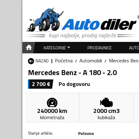
KATEGORIJE
PRODAVNICE
AUTO
Početna
Automobili
Mercedes Ben
NAZAD
Mercedes Benz - A 180 - 2.0
2 700
€
Po dogovoru
240000
km
2000
cm3
kilometraža
kubikaža
Stanje artikla
:
Polovno