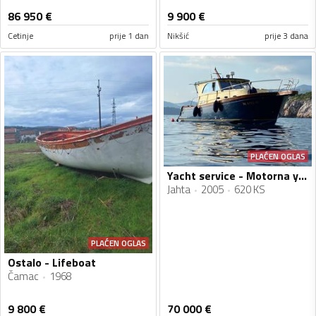
86 950
€
9 900
€
Cetinje
prije 1 dan
Nikšić
prije 3 dana
PLAĆEN OGLAS
Yacht service - Motorna yahta Marco Polo 12
Jahta
2005
620 KS
PLAĆEN OGLAS
Ostalo - Lifeboat
Čamac
1968
9 800
€
70 000
€