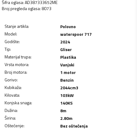
Šifra oglasa
:
AD387333652ME
Broj pregleda oglasa
:
8073
Stanje artikla
:
Polovno
Model
:
waterspoor 717
Godište
:
2024
Tip
:
Gliser
Materijal trupa
:
Plastika
Vrsta motora
:
Vanjski
Broj motora
:
1 motor
Gorivo
:
Benzin
Kubikaža
:
2044
cm3
Kilovata
:
103
kW
Konjska snaga
:
140
KS
Dužina
:
8
m
Širina
:
2.80
m
Oštećenje
:
Bez oštećenja