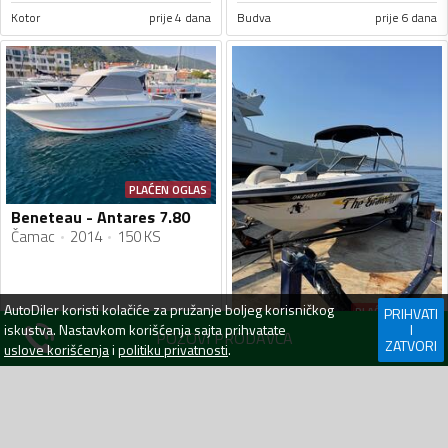
Kotor
prije 4 dana
Budva
prije 6 dana
PLAĆEN OGLAS
Beneteau - Antares 7.80
Čamac
2014
150 KS
AutoDiler
koristi kolačiće za pružanje boljeg korisničkog
PLAĆEN OGLAS
PRIHVATI
iskustva. Nastavkom korišćenja sajta prihvatate
I
POZOVI PRODAVCA
Four winns - H200
ZATVORI
uslove korišćenja
i
politiku privatnosti
.
Gliser
2006
270 KS
46 000
€
15 500
€
Herceg Novi
prije 6 dana
Herceg Novi
prije 6 dana