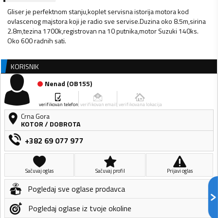
Gliser je perfektnom stanju,koplet servisna istorija motora kod
ovlascenog majstora koji je radio sve servise.Duzina oko 8.5m,sirina
2.8m,tezina 1700k,registrovan na 10 putnika,motor Suzuki 140ks.
Oko 600 radnih sati.
KORISNIK
Nenad
(
OB155
)
verifikovan telefon
verifikovan email
verifikovana lokacija
Crna Gora
KOTOR
/
DOBROTA
+382 69 077 977
Sačuvaj oglas
Sačuvaj profil
Prijavi oglas
Pogledaj sve oglase prodavca
Pogledaj oglase iz tvoje okoline