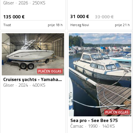
Gliser
2026
250 KS
31 000
€
135 000
€
33 000
€
Tivat
prije 18 h
Herceg Novi
prije 21 h
PLAĆEN OGLAS
Cruisers yachts - Yamaha 222 S
Gliser
2024
400 KS
PLAĆEN OGLAS
Sea pro - See Bee 575
Čamac
1990
140 KS