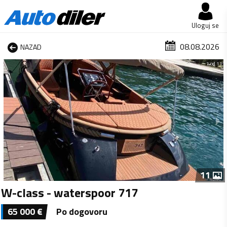
Uloguj se
08.08.2026
NAZAD
1 od 11
11
W-class - waterspoor 717
65 000
€
Po dogovoru