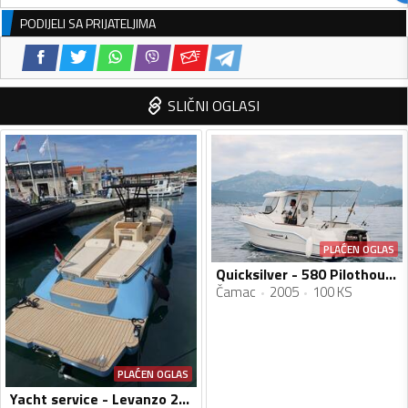
PODIJELI SA PRIJATELJIMA
SLIČNI OGLASI
PLAĆEN OGLAS
Quicksilver - 580 Pilothouse
Čamac
2005
100 KS
PLAĆEN OGLAS
Yacht service - Levanzo 28 inboard - Lilybaeum yacht