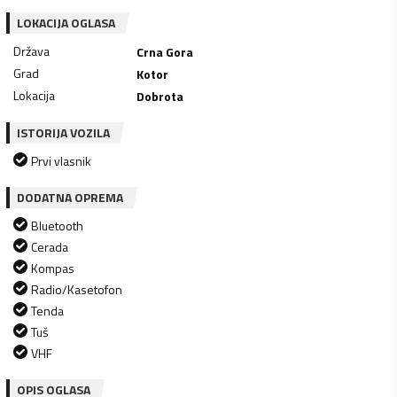
LOKACIJA OGLASA
Država
Crna Gora
Grad
Kotor
Lokacija
Dobrota
ISTORIJA VOZILA
Prvi vlasnik
DODATNA OPREMA
Bluetooth
Cerada
Kompas
Radio/Kasetofon
Tenda
Tuš
VHF
OPIS OGLASA