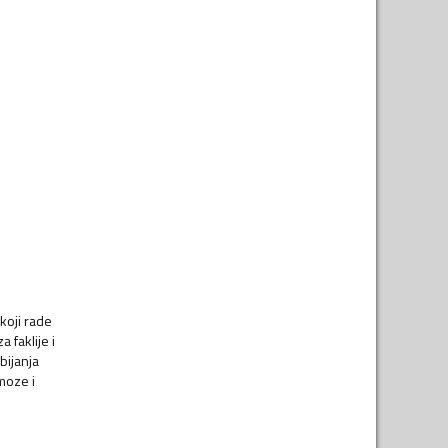
koji rade
 faklije i
bijanja
moze i