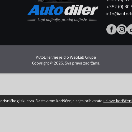
+382 (0) 30
info@autodi
AutoDiler.me je dio
WebLab Grupe
Copyright
©
2026. Sva prava zadržana.
 korisničkog iskustva. Nastavkom korišćenja sajta prihvatate
uslove korišćen