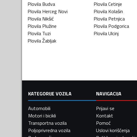
Plovila
Budva
Plovila
Cetinje
Plovila
Herceg Novi
Plovila
Kolašin
Plovila
Nikšić
Plovila
Petnjica
Plovila
Plužine
Plovila
Podgorica
Plovila
Tuzi
Plovila
Ulcinj
Plovila
Žabljak
KATEGORIJE VOZILA
NAVIGACIJA
Automobili
Prijavi se
Motori i bicikli
Kontakt
Transportna vozila
Pomoć
Poljoprivredna vozila
Uslovi korišćenja