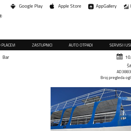
Google Play
Apple Store
AppGallery
 PLACEVI
ZASTUPNICI
AUTO OTPADI
SERVISI I U
Bar
10
Ši
AD388
Broj pregleda og