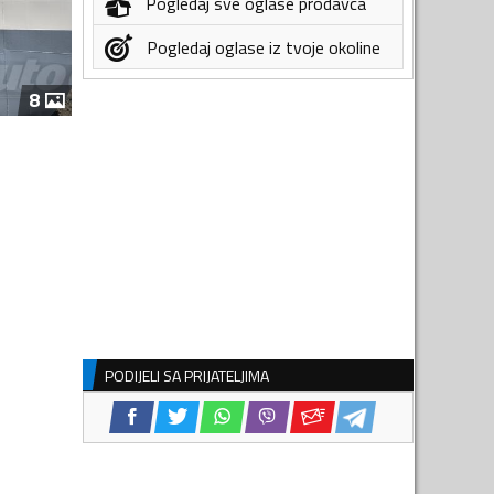
Pogledaj sve oglase prodavca
Pogledaj oglase iz tvoje okoline
8
PODIJELI SA PRIJATELJIMA