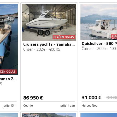
PLA
PLAĆEN OGLAS
Cruisers yachts - Yamaha 222 S
Čamac
2005
100 
Gliser
2024
400 KS
AĆEN OGLAS
Yacht service - Levanzo 28 inboard - Lilybaeum yacht
KS
31 000
€
33 0
86 950
€
prije 13 h
Cetinje
prije 1 dan
Herceg Novi