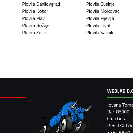
Plovila
Danilovgrad
Plovila
Gusinje
Plovila
Kotor
Plovila
Mojkovac
Plovila
Plav
Plovila
Pljevlja
Plovila
Rožaje
Plovila
Tivat
Plovila
Zeta
Plovila
Šavnik
WEBLAB D.O
Jovana Toma
Bar, 85000
Crna Gora
PIB: 03007
+382 (0) 67