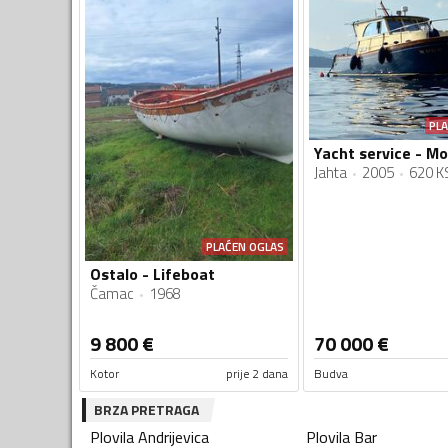
PL
Jahta
2005
620 K
PLAĆEN OGLAS
Ostalo - Lifeboat
Čamac
1968
9 800
€
70 000
€
Kotor
prije 2 dana
Budva
BRZA PRETRAGA
Plovila
Andrijevica
Plovila
Bar