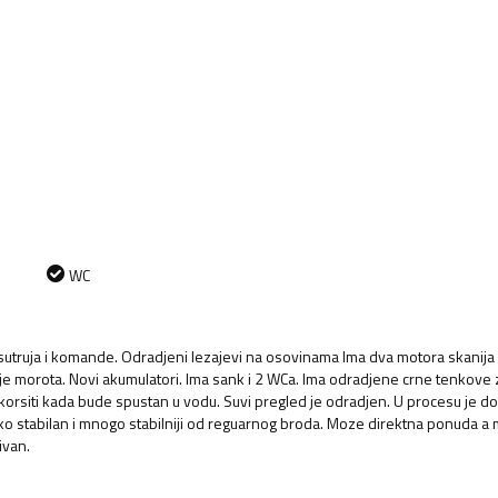
WC
utruja i komande. Odradjeni lezajevi na osovinama Ima dva motora skanija 
e morota. Novi akumulatori. Ima sank i 2 WCa. Ima odradjene crne tenkove za
mo korsiti kada bude spustan u vodu. Suvi pregled je odradjen. U procesu je do
 jako stabilan i mnogo stabilniji od reguarnog broda. Moze direktna ponuda a 
ivan.