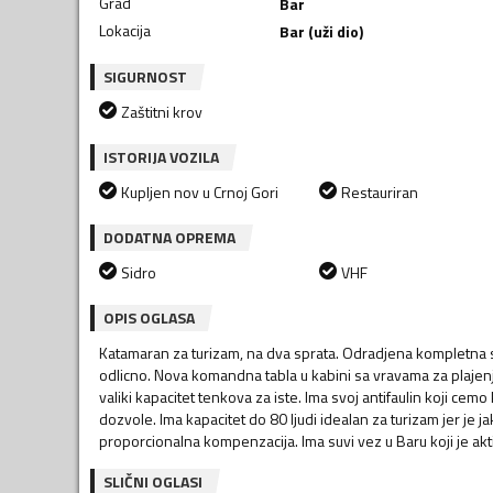
Grad
Bar
Lokacija
Bar (uži dio)
SIGURNOST
Zaštitni krov
ISTORIJA VOZILA
Kupljen nov u Crnoj Gori
Restauriran
DODATNA OPREMA
Sidro
VHF
OPIS OGLASA
Katamaran za turizam, na dva sprata. Odradjena kompletna s
odlicno. Nova komandna tabla u kabini sa vravama za plajenj
valiki kapacitet tenkova za iste. Ima svoj antifaulin koji ce
dozvole. Ima kapacitet do 80 ljudi idealan za turizam jer je
proporcionalna kompenzacija. Ima suvi vez u Baru koji je akt
SLIČNI OGLASI