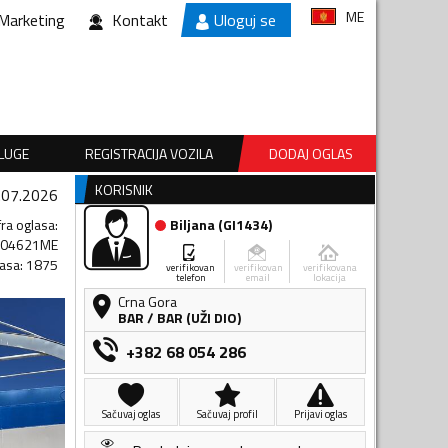
ME
Marketing
Kontakt
Uloguj se
SLUGE
REGISTRACIJA VOZILA
DODAJ OGLAS
KORISNIK
.07.2026
fra oglasa
:
Biljana
(
GI1434
)
304621ME
lasa
:
1875
verifikovan
verifikovan
verifikovana
telefon
email
lokacija
Crna Gora
BAR
/
BAR (UŽI DIO)
+382 68 054 286
Sačuvaj oglas
Sačuvaj profil
Prijavi oglas