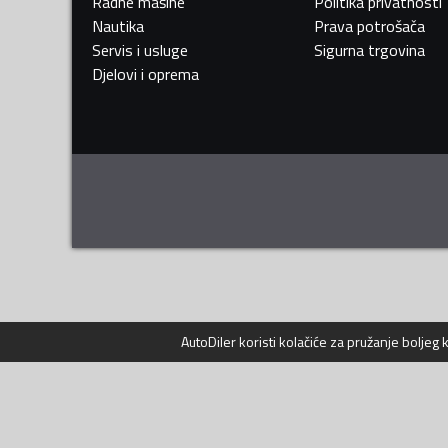
Radne mašine
Politika privatnosti
Nautika
Prava potrošača
Servis i usluge
Sigurna trgovina
Djelovi i oprema
AutoDiler
koristi kolačiće za pružanje boljeg