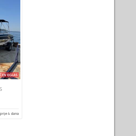
ĆEN OGLAS
S
prije 4 dana