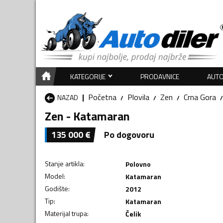
KATEGORIJE
PRODAVNICE
AUTO
Početna
Plovila
Zen
Crna Gora
NAZAD
Zen - Katamaran
135 000
€
Po dogovoru
Stanje artikla
:
Polovno
Model
:
Katamaran
Godište
:
2012
Tip
:
Katamaran
Materijal trupa
:
Čelik