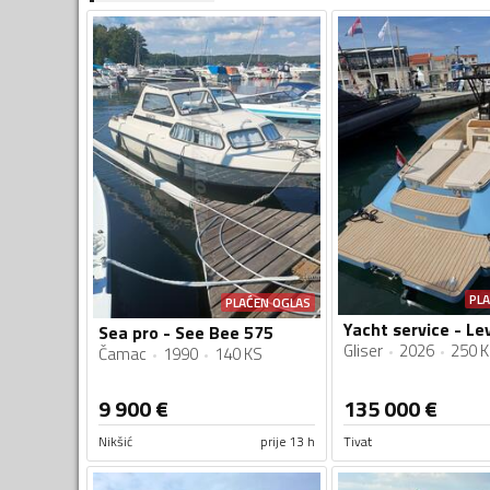
PL
PLAĆEN OGLAS
Sea pro - See Bee 575
Gliser
2026
250 
Čamac
1990
140 KS
9 900
€
135 000
€
Nikšić
prije 13 h
Tivat