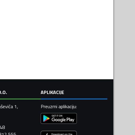
.O.
APLIKACIJE
ševića 1,
Preuzmi aplikaciju
:
448
 312 555