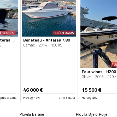
AĆEN OGLAS
PLAĆEN OGLAS
Yacht service - Motorna yahta Marco Polo 12
Beneteau - Antares 7.80
S
Čamac
2014
150 KS
PLA
Four winns - H200
Gliser
2006
270 K
46 000
€
15 500
€
prije 3 dana
Herceg Novi
prije 3 dana
Herceg Novi
Plovila
Berane
Plovila
Bijelo Polje