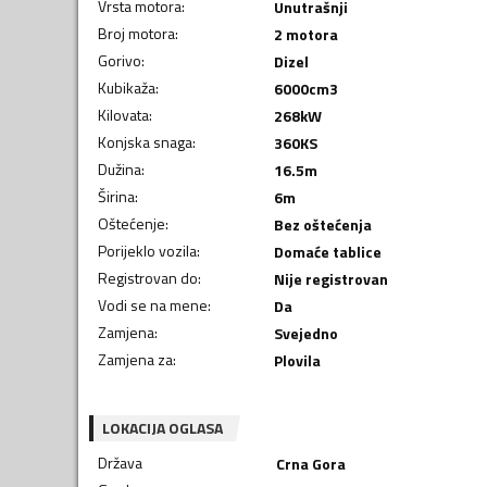
Vrsta motora
:
Unutrašnji
Broj motora
:
2 motora
Gorivo
:
Dizel
Kubikaža
:
6000
cm3
Kilovata
:
268
kW
Konjska snaga
:
360
KS
Dužina
:
16.5
m
Širina
:
6
m
Oštećenje
:
Bez oštećenja
Porijeklo vozila
:
Domaće tablice
Registrovan do
:
Nije registrovan
Vodi se na mene
:
Da
Zamjena
:
Svejedno
Zamjena za
:
Plovila
LOKACIJA OGLASA
Država
Crna Gora