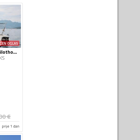
ĆEN OGLAS
Quicksilver - 580 Pilothouse
KS
00
€
prije 1 dan