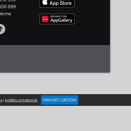
 550 099
ler.me
ja
i
politiku privatnosti
.
PRIHVATI I ZATVORI