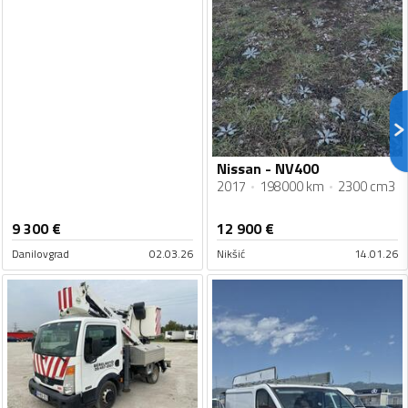
Nissan - NV400
2017
198000 km
2300 cm3
9 300
€
12 900
€
Danilovgrad
02.03.26
Nikšić
14.01.26