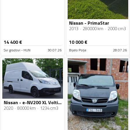
Nissan - PrimaStar
2013
280000 km
2000 cm3
14 400
€
10 000
€
Svi gradovi - HUN
30.07.26
Bijelo Polje
28.07.26
Nissan - e-NV200 XL Voltia / električno vozilo / 80.000 km minibus furgon / FHM-0086
2020
80000 km
1234 cm3