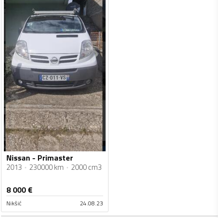
Nissan - Primaster
2013
230000 km
2000 cm3
8 000
€
Nikšić
24.08.23