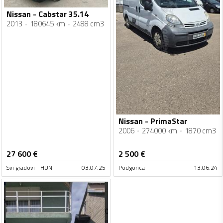
Nissan - Cabstar 35.14
2013
180645 km
2488 cm3
Nissan - PrimaStar
2006
274000 km
1870 cm3
27 600
€
2 500
€
Svi gradovi - HUN
03.07.25
Podgorica
13.06.24