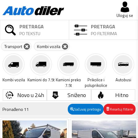
Uloguj se
PRETRAGA
PRETRAGA
PO TEKSTU
PO FILTERIMA
Transport
Kombi vozila
Kombi vozila
Kamioni do 7.5t
Kamioni preko
Prikolice i
Autobusi
7.5t
poluprikolice
Novo u 24h
Sniženo
Hitno
Pronađeno
11
Sačuvaj pretragu
Resetuj filtere