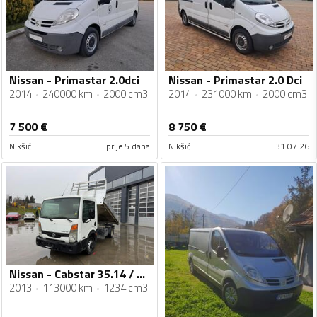
Nissan - Primastar 2.0dci
Nissan - Primastar 2.0 Dci
2014
240000 km
2000 cm3
2014
231000 km
2000 cm3
7 500
€
8 750
€
Nikšić
prije 5 dana
Nikšić
31.07.26
Nissan - Cabstar 35.14 / 4x2 / Kiper / Kamion kiper do 3,5 t / AL096
2013
113000 km
1234 cm3