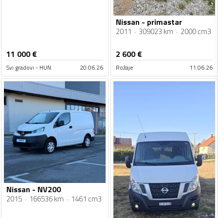
Nissan - primastar
2011
309023 km
2000 cm3
11 000
€
2 600
€
Svi gradovi - HUN
20.06.26
Rožaje
11.06.26
Nissan - NV200
2015
166536 km
1461 cm3