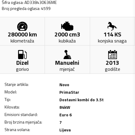
Šifra oglasa
:
AD338430636ME
Broj pregleda oglasa
:
4599
280000
km
2000
cm3
114
KS
kilometraža
kubikaža
konjska snaga
Dizel
Manuelni
2013
gorivo
mjenjač
godište
Stanje artikla
:
Novo
Model
:
PrimaStar
Tip
:
Dostavni kombi do 3.5t
Kilovata
:
84
kW
Emisioni standard
:
Euro 6
Broj brzina mjenjača
:
7
Strana volana
:
Lijeva