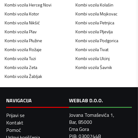
Kombi vozila
Herceg Novi
Kombi vozila
Kolašin
Kombi vozila
Kotor
Kombi vozila
Mojkovac
Kombi vozila
Nikšić
Kombi vozila
Petnjica
Kombi vozila
Plav
Kombi vozila
Pljevlja
Kombi vozila
Plužine
Kombi vozila
Podgorica
Kombi vozila
Rožaje
Kombi vozila
Tivat
Kombi vozila
Tuzi
Kombi vozila
Ulcinj
Kombi vozila
Zeta
Kombi vozila
Šavnik
Kombi vozila
Žabljak
NAVIGACIJA
WEBLAB D.O.O.
Jovana Tomaševića 1,
Prijavi se
Bar, 85000
Kontakt
Crna Gora
Pomoć
PIB: 03007448
Uslovi korišćenja