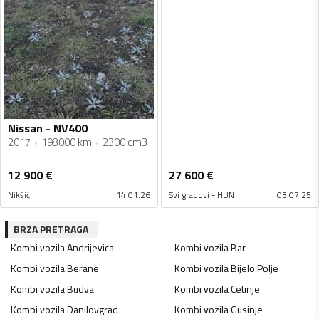
Nissan - NV400
2017
198000 km
2300 cm3
12 900
€
27 600
€
Nikšić
14.01.26
Svi gradovi - HUN
03.07.25
BRZA PRETRAGA
Kombi vozila
Andrijevica
Kombi vozila
Bar
Kombi vozila
Berane
Kombi vozila
Bijelo Polje
Kombi vozila
Budva
Kombi vozila
Cetinje
Kombi vozila
Danilovgrad
Kombi vozila
Gusinje