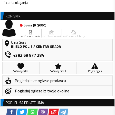
1centa ulaganja
KORISNIK
boris
(
RQ680
)
verifikovan telefon
verifikovan email
verifikovana lokacija
Crna Gora
BIJELO POLJE
/
CENTAR GRADA
+382 68 877 284
Sačuvaj oglas
Sačuvaj profil
Prijavi oglas
Pogledaj sve oglase prodavca
Pogledaj oglase iz tvoje okoline
PODIJELI SA PRIJATELJIMA