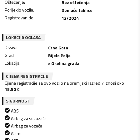
Oštećenje
:
Bez oštećenja
Porijeklo vozila
:
Domaće tablice
Registrovan do
:
12/2024
LOKACIJA OGLASA
Država
Crna Gora
Grad
Bijelo Polje
Lokacija
> Okolina grada
CIJENA REGISTRACIJE
Cijena registracije za ovo vozilo na premijski razred 7 iznosi oko
15.50
€
SIGURNOST
ABS
Airbag za suvozača
Airbag za vozača
Alarm