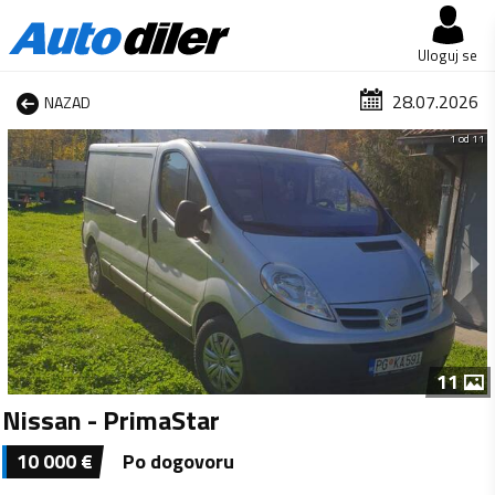
Uloguj se
28.07.2026
NAZAD
1 od 11
11
Nissan - PrimaStar
10 000
€
Po dogovoru