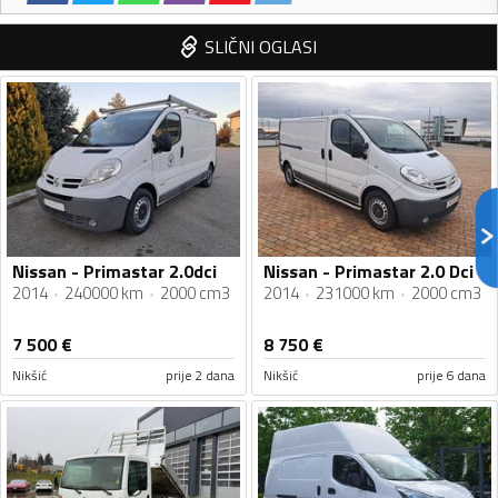
SLIČNI OGLASI
Nissan - Primastar 2.0dci
Nissan - Primastar 2.0 Dci
2014
240000 km
2000 cm3
2014
231000 km
2000 cm3
7 500
€
8 750
€
Nikšić
prije 2 dana
Nikšić
prije 6 dana