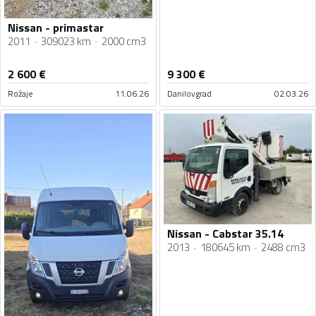
Nissan - primastar
2011
309023 km
2000 cm3
2 600
€
9 300
€
Rožaje
11.06.26
Danilovgrad
02.03.26
Nissan - Cabstar 35.14
2013
180645 km
2488 cm3