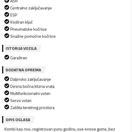
ASR
Centralno zaključavanje
ESP
Kodiran ključ
Pneumatske kočnice
Snažne pomoćne kočnice
ISTORIJA VOZILA
Garažiran
DODATNA OPREMA
Daljinsko zaključavanje
Desna bočna klizna vrata
Multifunkcionalni volan
Servo volan
Zaštita teretnog prostora
OPIS OGLASA
Kombi kao nov..registrovan punu godinu..sve 4nove gume..bez