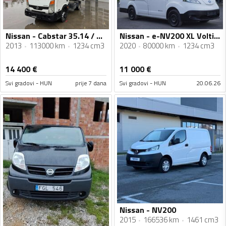
Nissan - e-NV200 XL Voltia / električno vozilo / 80.000 km minibus furgon / FHM-0086
Nissan - Cabstar 35.14 / 4x2 / Kiper / Kamion kiper do 3,5 t / AL096
2020
80000 km
1234 cm3
2013
113000 km
1234 cm3
14 400
€
11 000
€
Svi gradovi - HUN
prije 7 dana
Svi gradovi - HUN
20.06.26
Nissan - NV200
2015
166536 km
1461 cm3