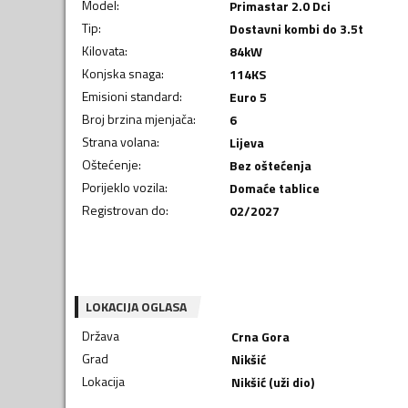
Model
:
Primastar 2.0 Dci
Tip
:
Dostavni kombi do 3.5t
Kilovata
:
84
kW
Konjska snaga
:
114
KS
Emisioni standard
:
Euro 5
Broj brzina mjenjača
:
6
Strana volana
:
Lijeva
Oštećenje
:
Bez oštećenja
Porijeklo vozila
:
Domaće tablice
Registrovan do
:
02/2027
LOKACIJA OGLASA
Država
Crna Gora
Grad
Nikšić
Lokacija
Nikšić (uži dio)