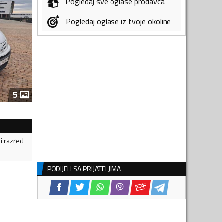
Pogledaj sve oglase prodavca
Pogledaj oglase iz tvoje okoline
5
ki razred
PODIJELI SA PRIJATELJIMA