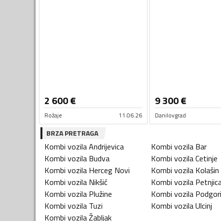
2 600
€
9 300
€
Rožaje
11.06.26
Danilovgrad
BRZA PRETRAGA
Kombi vozila
Andrijevica
Kombi vozila
Bar
Kombi vozila
Budva
Kombi vozila
Cetinje
Kombi vozila
Herceg Novi
Kombi vozila
Kolašin
Kombi vozila
Nikšić
Kombi vozila
Petnjic
Kombi vozila
Plužine
Kombi vozila
Podgor
Kombi vozila
Tuzi
Kombi vozila
Ulcinj
Kombi vozila
Žabljak