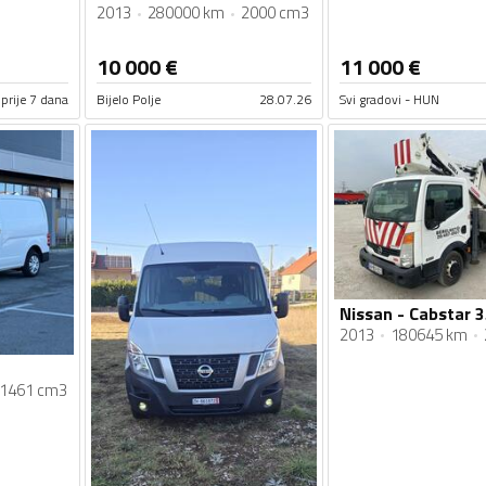
2013
280000 km
2000 cm3
10 000
€
11 000
€
prije 7 dana
Bijelo Polje
28.07.26
Svi gradovi - HUN
Nissan - Cabstar 3
2013
180645 km
1461 cm3