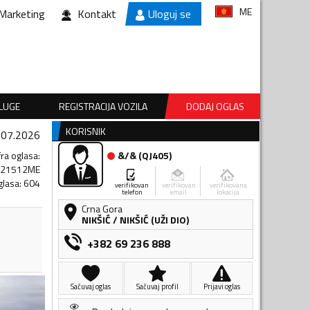
ME
Marketing
Kontakt
Uloguj se
SLUGE
REGISTRACIJA VOZILA
DODAJ OGLAS
KORISNIK
.07.2026
fra oglasa
:
&/&
(
QJ405
)
621512ME
glasa
:
604
verifikovan
verifikovan
verifikovana
telefon
email
lokacija
Crna Gora
NIKŠIĆ
/
NIKŠIĆ (UŽI DIO)
+382 69 236 888
Sačuvaj oglas
Sačuvaj profil
Prijavi oglas