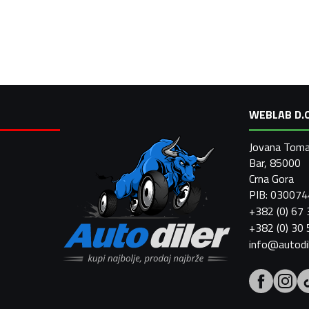
WEBLAB D.O
Jovana Toma
Bar, 85000
Crna Gora
PIB: 03007
+382 (0) 67
+382 (0) 30
info@autodi