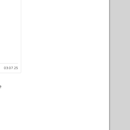
03.07.25
e