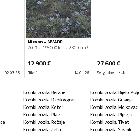
Nissan - NV400
2017
198000 km
2300 cm3
12 900
€
27 600
€
02.03.26
Nikšić
14.01.26
Svi gradovi - HUN
Kombi vozila
Berane
Kombi vozila
Bijelo Polj
Kombi vozila
Danilovgrad
Kombi vozila
Gusinje
Kombi vozila
Kotor
Kombi vozila
Mojkovac
a
Kombi vozila
Plav
Kombi vozila
Pljevlja
ica
Kombi vozila
Rožaje
Kombi vozila
Tivat
Kombi vozila
Zeta
Kombi vozila
Šavnik