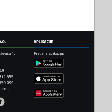
.O.
APLIKACIJE
ševića 1,
Preuzmi aplikaciju
:
448
 312 555
 550 099
ler.me