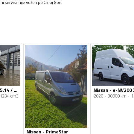
i servisi..nije vožen po Crnoj Gori.
Nissan - Cabstar 35.14 / 4x2 / Kiper / Kamion kiper do 3,5 t / AL096
2020
80000 km
1
1234 cm3
Nissan - PrimaStar