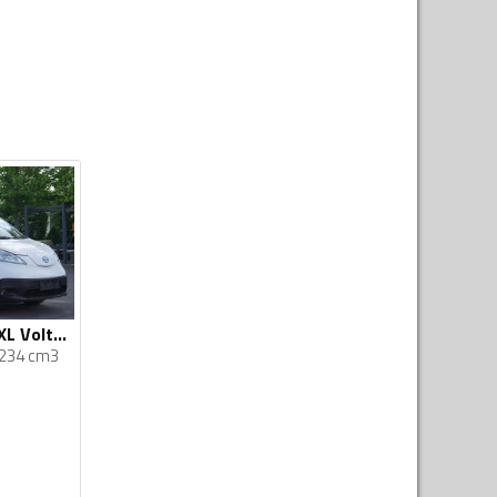
Nissan - e-NV200 XL Voltia / električno vozilo / 80.000 km minibus furgon / FHM-0086
234 cm3