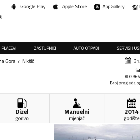
Google Play
Apple Store
AppGallery
 PLACEVI
ZASTUPNICI
AUTO OTPADI
SERVISI I U
na Gora
Nikšić
31
Ši
AD386
Broj pregleda o
Dizel
Manuelni
2014
gorivo
mjenjač
godište