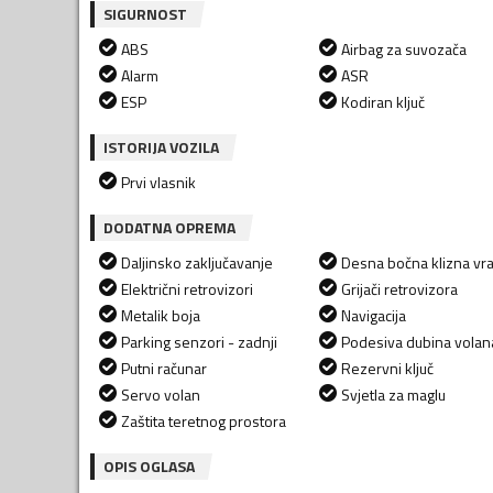
SIGURNOST
ABS
Airbag za suvozača
Alarm
ASR
ESP
Kodiran ključ
ISTORIJA VOZILA
Prvi vlasnik
DODATNA OPREMA
Daljinsko zaključavanje
Desna bočna klizna vra
Električni retrovizori
Grijači retrovizora
Metalik boja
Navigacija
Parking senzori - zadnji
Podesiva dubina volan
Putni računar
Rezervni ključ
Servo volan
Svjetla za maglu
Zaštita teretnog prostora
OPIS OGLASA