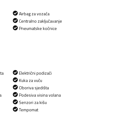
Airbag za vozača
Centralno zaključavanje
Pneumatske kočnice
ta
Električni podizači
Kuka za vuču
Oboriva sjedišta
a
Podesiva visina volana
Senzori za kišu
Tempomat