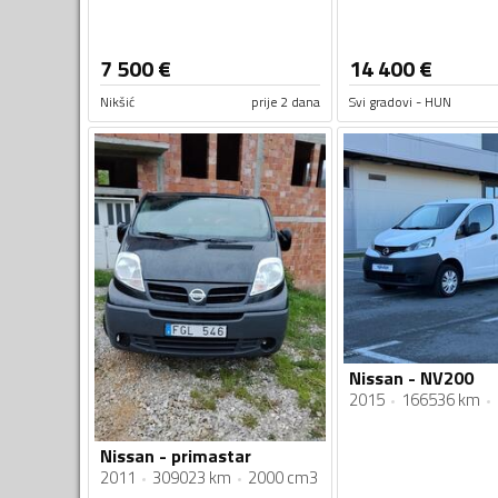
7 500
€
14 400
€
Nikšić
prije 2 dana
Svi gradovi - HUN
Nissan - NV200
2015
166536 km
Nissan - primastar
2011
309023 km
2000 cm3