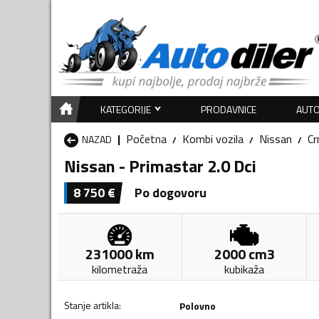
KATEGORIJE
PRODAVNICE
AUTO
Početna
Kombi vozila
Nissan
Cr
NAZAD
Nissan - Primastar 2.0 Dci
8 750
€
Po dogovoru
231000
km
2000
cm3
kilometraža
kubikaža
Stanje artikla
:
Polovno