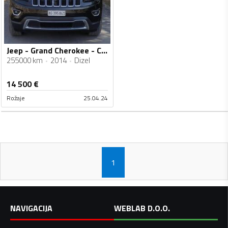
Jeep - Grand Cherokee - CRD
255000 km
2014
Dizel
14 500
€
Rožaje
25.04.24
1
NAVIGACIJA
WEBLAB D.O.O.