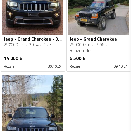
Jeep - Grand Cherokee - 3.0 CRD
Jeep - Grand Cherokee
257000 km
2014
Dizel
250000 km
1996
Benzin+Plin
14 000
€
6 500
€
Rožaje
30.10.24
Rožaje
09.10.24