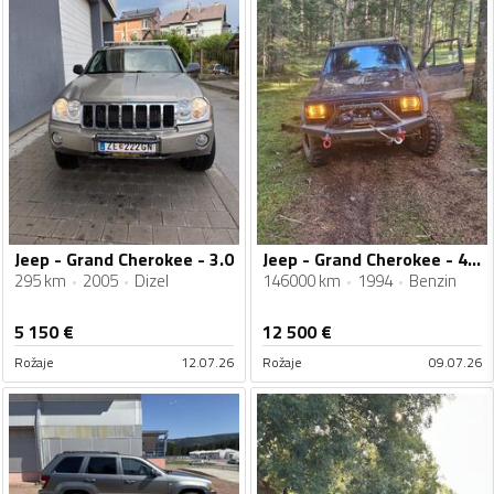
Jeep - Grand Cherokee - 3.0
Jeep - Grand Cherokee - 4.0 H.O
295 km
2005
Dizel
146000 km
1994
Benzin
5 150
€
12 500
€
Rožaje
12.07.26
Rožaje
09.07.26