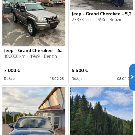
Jeep - Grand Cherokee - 5,2
23333 km
1994
Benzin
Jeep - Grand Cherokee - 4.7 V8
180000 km
1999
Benzin
7 000
€
5 500
€
Rožaje
16.02.25
Rožaje
08.01.25