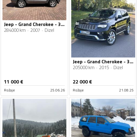
Jeep - Grand Cherokee - 3.0 CRD
284000 km
2007
Dizel
Jeep - Grand Cherokee - 3.0 CRD
205000 km
2015
Dizel
11 000
€
22 000
€
Rožaje
25.06.26
Rožaje
21.08.25