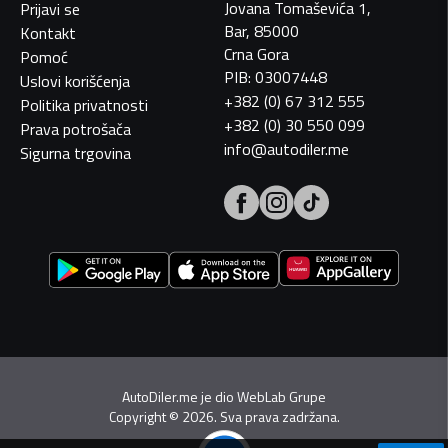
Jovana Tomaševića 1,
Prijavi se
Bar, 85000
Kontakt
Crna Gora
Pomoć
PIB: 03007448
Uslovi korišćenja
+382 (0) 67 312 555
Politika privatnosti
+382 (0) 30 550 099
Prava potrošača
info@autodiler.me
Sigurna trgovina
AutoDiler.me je dio
WebLab Grupe
Copyright
©
2026. Sva prava zadržana.