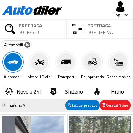
Uloguj se
PRETRAGA
PRETRAGA
PO TEKSTU
PO FILTERIMA
Automobili
Automobili
Motori i Bicikli
Transport
Poljoprivreda
Radne mašine
Novo u 24h
Sniženo
Hitno
Pronađeno
9
Sačuvaj pretragu
Resetuj filtere