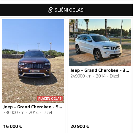
SLIČNI OGLASI
Jeep - Grand Cherokee - 3.0 CRD 4X4
249000 km
2014
Dizel
PLAĆEN OGLAS
Jeep - Grand Cherokee - Summit
330000 km
2014
Dizel
16 000
€
20 900
€