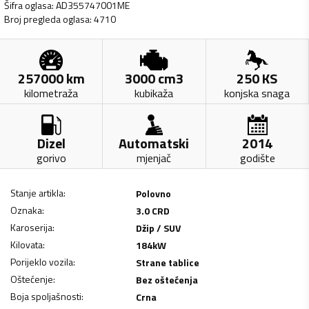
Šifra oglasa
:
AD355747001ME
Broj pregleda oglasa
:
4710
257000
km
3000
cm3
250
KS
kilometraža
kubikaža
konjska snaga
Dizel
Automatski
2014
gorivo
mjenjač
godište
Stanje artikla
:
Polovno
Oznaka
:
3.0 CRD
Karoserija
:
Džip / SUV
Kilovata
:
184
kW
Porijeklo vozila
:
Strane tablice
Oštećenje
:
Bez oštećenja
Boja spoljašnosti
:
Crna