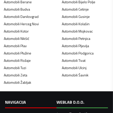
Automobili
Berane
Automobili
Bijelo Polje
Automobili
Budva
Automobili
Cetinje
Automobili
Danilovgrad
Automobili
Gusinje
Automobili
Herceg Novi
Automobili
Kolašin
Automobili
Kotor
Automobili
Mojkovac
Automobili
Nikšić
Automobili
Petnjica
Automobili
Plav
Automobili
Pljevlja
Automobili
Plužine
Automobili
Podgorica
Automobili
Rožaje
Automobili
Tivat
Automobili
Tuzi
Automobili
Ulcinj
Automobili
Zeta
Automobili
Šavnik
Automobili
Žabljak
NAVIGACIJA
WEBLAB D.O.O.