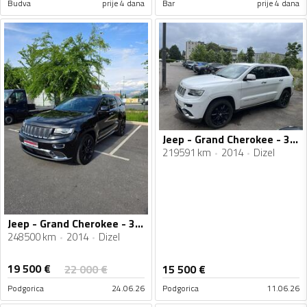
Budva
prije 4 dana
Bar
prije 4 dana
Jeep - Grand Cherokee - 3.0 CRD
219591 km
2014
Dizel
Jeep - Grand Cherokee - 3.0 CRD SUMMIT
248500 km
2014
Dizel
19 500
€
22 000
€
15 500
€
Podgorica
24.06.26
Podgorica
11.06.26