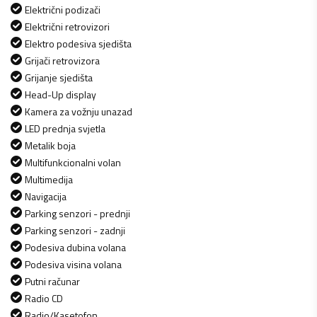
Električni podizači
Električni retrovizori
Elektro podesiva sjedišta
Grijači retrovizora
Grijanje sjedišta
Head-Up display
Kamera za vožnju unazad
LED prednja svjetla
Metalik boja
Multifunkcionalni volan
Multimedija
Navigacija
Parking senzori - prednji
Parking senzori - zadnji
Podesiva dubina volana
Podesiva visina volana
Putni računar
Radio CD
Radio/Kasetofon