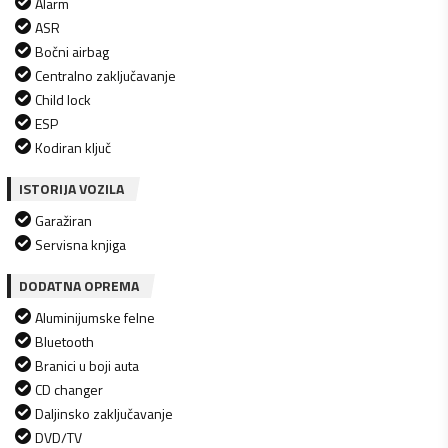
Alarm
ASR
Bočni airbag
Centralno zaključavanje
Child lock
ESP
Kodiran ključ
ISTORIJA VOZILA
Garažiran
Servisna knjiga
DODATNA OPREMA
Aluminijumske felne
Bluetooth
Branici u boji auta
CD changer
Daljinsko zaključavanje
DVD/TV