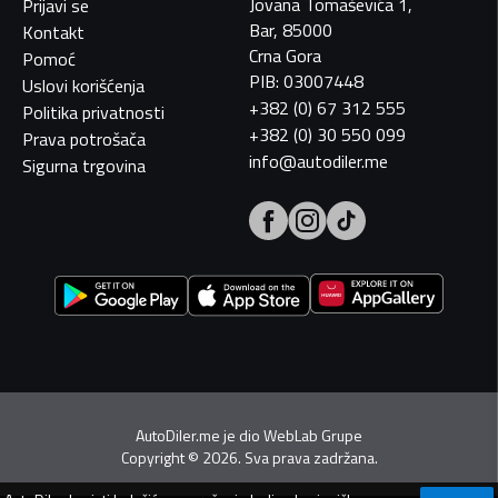
Jovana Tomaševića 1,
Prijavi se
Bar, 85000
Kontakt
Crna Gora
Pomoć
PIB: 03007448
Uslovi korišćenja
+382 (0) 67 312 555
Politika privatnosti
+382 (0) 30 550 099
Prava potrošača
info@autodiler.me
Sigurna trgovina
AutoDiler.me je dio
WebLab Grupe
Copyright
©
2026. Sva prava zadržana.