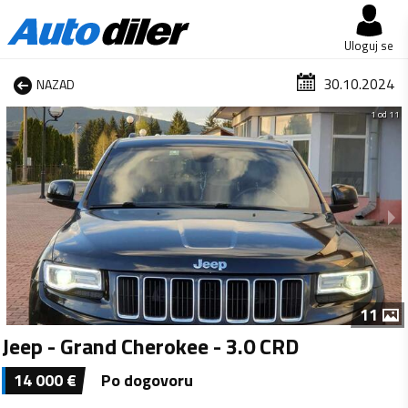
Uloguj se
30.10.2024
NAZAD
1 od 11
11
Jeep - Grand Cherokee - 3.0 CRD
14 000
€
Po dogovoru