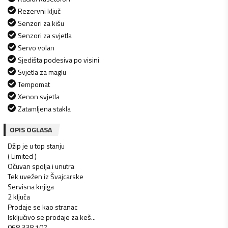
Rezervni ključ
Senzori za kišu
Senzori za svjetla
Servo volan
Sjedišta podesiva po visini
Svjetla za maglu
Tempomat
Xenon svjetla
Zatamljena stakla
OPIS OGLASA
Džip je u top stanju
( Limited )
Očuvan spolja i unutra
Tek uvežen iz Švajcarske
Servisna knjiga
2 ključa
Prodaje se kao stranac
Isključivo se prodaje za keš...
068 338 107