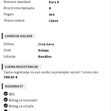
Emisioni standard
:
Euro 6
Broj brzina mjenjača
:
8
Pogon
:
4x4
Strana volana
:
Lijeva
LOKACIJA OGLASA
Država
Crna Gora
Grad
Rožaje
Lokacija
Bandžov
CIJENA REGISTRACIJE
Cijena registracije za ovo vozilo na premijski razred 7 iznosi oko
588.82
€
SIGURNOST
ABS
Airbag za suvozača
Airbag za vozača