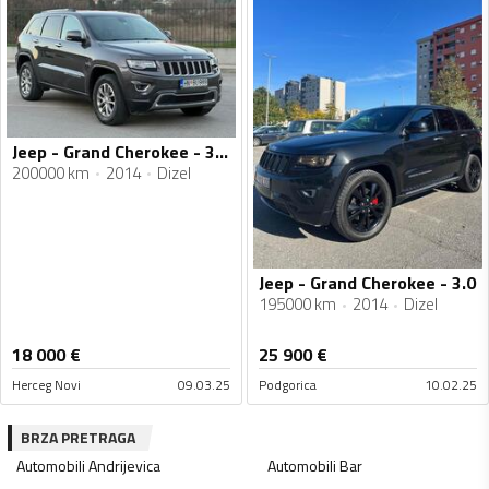
Jeep - Grand Cherokee - 3.0 CRD
200000 km
2014
Dizel
Jeep - Grand Cherokee - 3.0
195000 km
2014
Dizel
18 000
€
25 900
€
Herceg Novi
09.03.25
Podgorica
10.02.25
BRZA PRETRAGA
Automobili
Andrijevica
Automobili
Bar