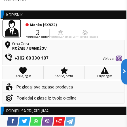
KORISNIK
Menko
(
SX922
)
verifikovan telefon
verifikovan email
verifikovana lokacija
Crna Gora
ROŽAJE
/
BANDŽOV
+382 68 338 107
Aktivan
Sačuvaj oglas
Sačuvaj profil
Prijavi oglas
Pogledaj sve oglase prodavca
Pogledaj oglase iz tvoje okoline
PODIJELI SA PRIJATELJIMA