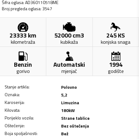
Šifra oglasa
:
AD360110518ME
Broj pregleda oglasa
:
3547
23333
km
52000
cm3
245
KS
kilometraža
kubikaža
konjska snaga
Benzin
Automatski
1994
gorivo
mjenjač
godište
Stanje artikla
:
Polovno
Oznaka
:
5,2
Karoserija
:
Limuzina
Kilovata
:
180
kW
Porijeklo vozila
:
Strane tablice
Oštećenje
:
Bez oštećenja
Boja spoljašnosti
:
Bež