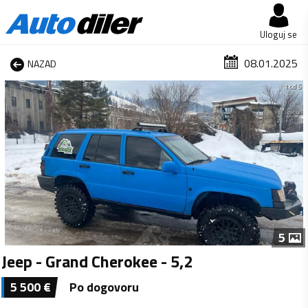
Uloguj se
08.01.2025
NAZAD
1 od 5
5
Jeep - Grand Cherokee - 5,2
5 500
€
Po dogovoru