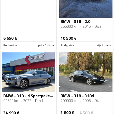
BMW - 318 - 2.0
255000 km
2016
Dizel
6 650
€
10 500
€
Podgorica
prije 3 dana
Podgorica
prije 4 dana
BMW - 318 - d Sportpaket Automatik 150 KS - FACELIFT
BMW - 318 - 318d
92511 km
2022
Dizel
290000 km
2006
Dizel
3 800
€
34 990
€
4 500
€