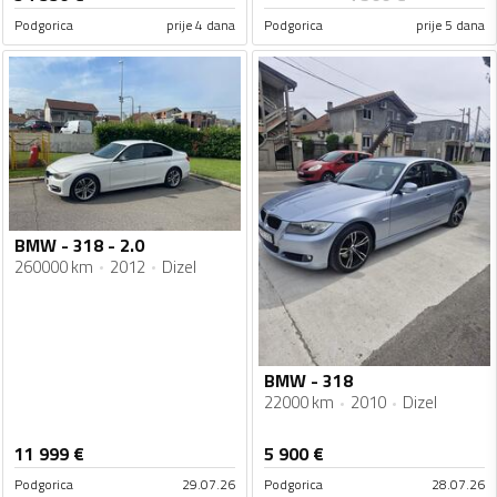
Podgorica
prije 4 dana
Podgorica
prije 5 dana
BMW - 318 - 2.0
260000 km
2012
Dizel
BMW - 318
22000 km
2010
Dizel
11 999
€
5 900
€
Podgorica
29.07.26
Podgorica
28.07.26