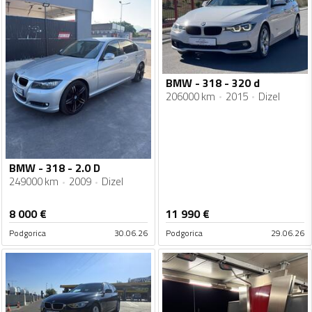
BMW - 318 - 320 d
206000 km
2015
Dizel
BMW - 318 - 2.0 D
249000 km
2009
Dizel
8 000
€
11 990
€
Podgorica
30.06.26
Podgorica
29.06.26