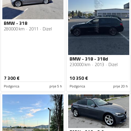
BMW - 318
280000 km
2011
Dizel
BMW - 318 - 318d
230000 km
2013
Dizel
7 300
€
10 350
€
Podgorica
prije 5 h
Podgorica
prije 20 h