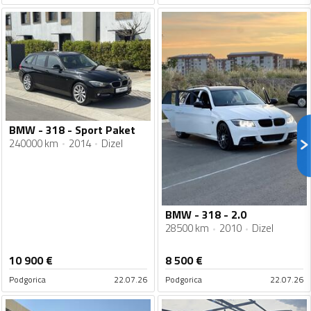
BMW - 318 - Sport Paket
240000 km
2014
Dizel
BMW - 318 - 2.0
28500 km
2010
Dizel
10 900
€
8 500
€
Podgorica
22.07.26
Podgorica
22.07.26