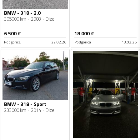
BMW - 318 - 2.0
305000 km
2008
Dizel
6 500
€
18 000
€
Podgorica
22.02.26
Podgorica
18.02.26
BMW - 318 - Sport
233000 km
2014
Dizel