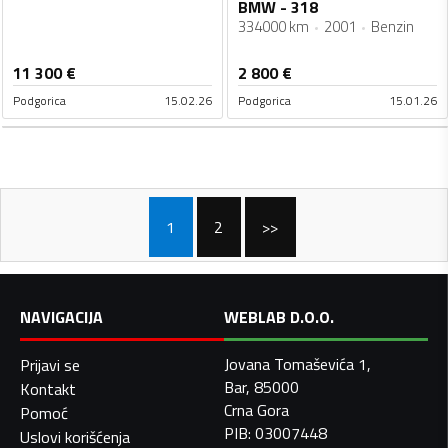
BMW - 318
334000 km
2001
Benzin
11 300
€
2 800
€
Podgorica
15.02.26
Podgorica
15.01.26
1
2
>>
NAVIGACIJA
WEBLAB D.O.O.
Jovana Tomaševića 1,
Prijavi se
Bar, 85000
Kontakt
Crna Gora
Pomoć
PIB: 03007448
Uslovi korišćenja