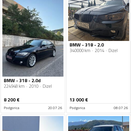
BMW - 318 - 2.0
340000 km
2014
Dizel
BMW - 318 - 2.0d
224948 km
2010
Dizel
8 200
€
13 000
€
Podgorica
20.07.26
Podgorica
08.07.26