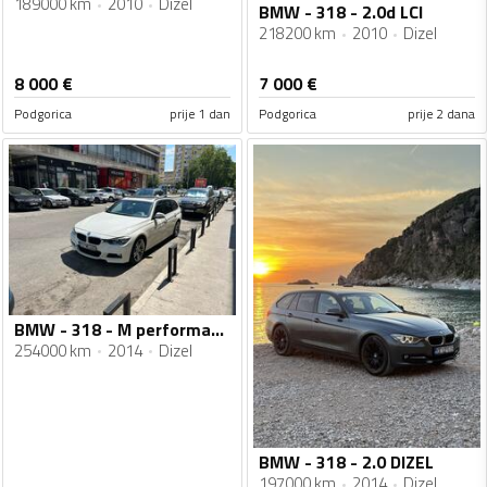
189000 km
2010
Dizel
BMW - 318 - 2.0d LCI
218200 km
2010
Dizel
8 000
€
7 000
€
Podgorica
prije 1 dan
Podgorica
prije 2 dana
BMW - 318 - M performance
254000 km
2014
Dizel
BMW - 318 - 2.0 DIZEL
197000 km
2014
Dizel