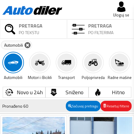
Uloguj se
PRETRAGA
PRETRAGA
PO TEKSTU
PO FILTERIMA
Automobili
Automobili
Motori i Bicikli
Transport
Poljoprivreda
Radne mašine
Novo u 24h
Sniženo
Hitno
Pronađeno
60
Sačuvaj pretragu
Resetuj filtere