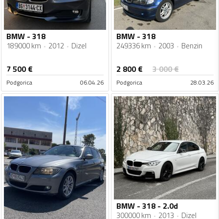
BMW - 318
BMW - 318
189000 km
2012
Dizel
249336 km
2003
Benzin
2 800
€
7 500
€
3 000
€
Podgorica
06.04.26
Podgorica
28.03.26
BMW - 318 - 2.0d
300000 km
2013
Dizel