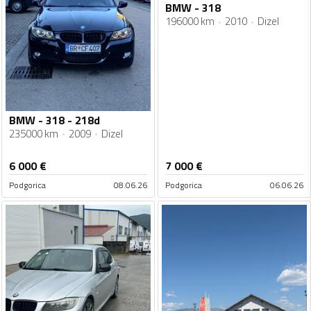
BMW - 318
196000 km
2010
Dizel
BMW - 318 - 218d
235000 km
2009
Dizel
6 000
€
7 000
€
Podgorica
08.06.26
Podgorica
06.06.26