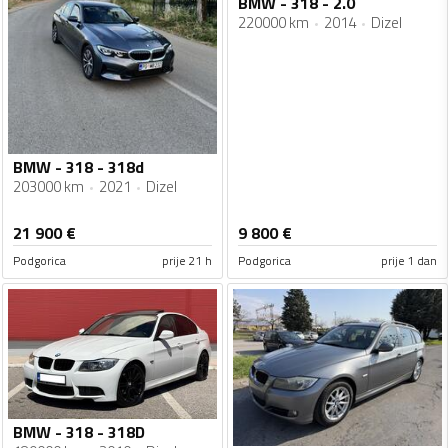
BMW - 318 - 2.0
220000 km
2014
Dizel
BMW - 318 - 318d
203000 km
2021
Dizel
21 900
€
9 800
€
Podgorica
prije 21 h
Podgorica
prije 1 dan
BMW - 318 - 318D