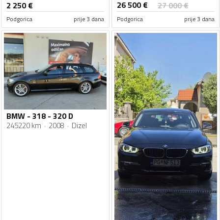
26 500
€
2 250
€
27 000
€
Podgorica
prije 3 dana
Podgorica
prije 3 dana
BMW - 318 - 320 D
245220 km
2008
Dizel