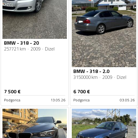
BMW - 318 - 20
257721 km
2009
Dizel
BMW - 318 - 2.0
3150000 km
2009
Dizel
7 500
€
6 700
€
Podgorica
13.05.26
Podgorica
03.05.26