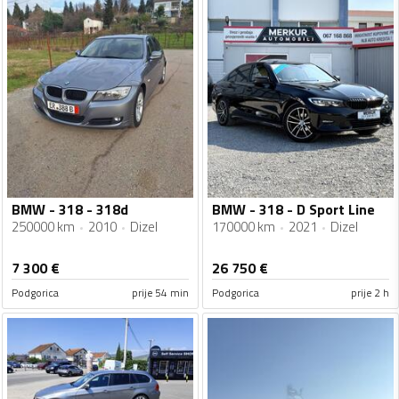
BMW - 318 - 318d
BMW - 318 - D Sport Line
250000 km
2010
Dizel
170000 km
2021
Dizel
7 300
€
26 750
€
Podgorica
prije 54 min
Podgorica
prije 2 h