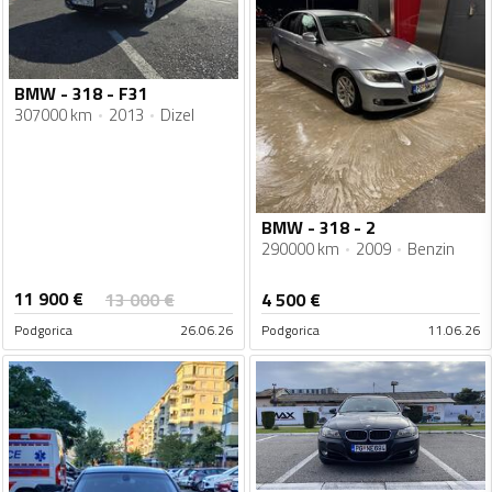
BMW - 318 - F31
307000 km
2013
Dizel
BMW - 318 - 2
290000 km
2009
Benzin
11 900
€
13 000
€
4 500
€
Podgorica
26.06.26
Podgorica
11.06.26