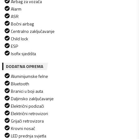
Airbag za vozača
Alarm
ASR
Bočni airbag
Centralno zaključavanje
Child lock
ESP
Isofix sjedišta
DODATNA OPREMA
Aluminijumske felne
Bluetooth
Branici u boji auta
Daljinsko zaključavanje
Električni podizači
Električni retrovizori
Grijači retrovizora
Krovni nosač
LED prednja svjetla