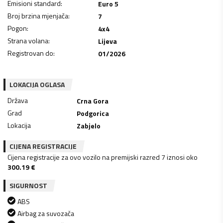
Emisioni standard
:
Euro 5
Broj brzina mjenjača
:
7
Pogon
:
4x4
Strana volana
:
Lijeva
Registrovan do
:
01/2026
LOKACIJA OGLASA
Država
Crna Gora
Grad
Podgorica
Lokacija
Zabjelo
CIJENA REGISTRACIJE
Cijena registracije za ovo vozilo na premijski razred 7 iznosi oko
300.19
€
SIGURNOST
ABS
Airbag za suvozača