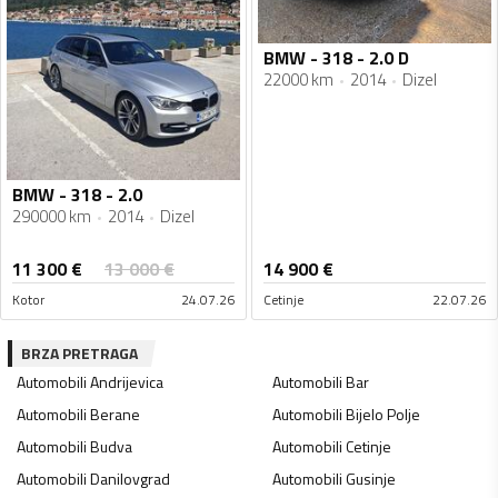
BMW - 318 - 2.0 D
22000 km
2014
Dizel
BMW - 318 - 2.0
290000 km
2014
Dizel
11 300
€
13 000
€
14 900
€
Kotor
24.07.26
Cetinje
22.07.26
BRZA PRETRAGA
Automobili
Andrijevica
Automobili
Bar
Automobili
Berane
Automobili
Bijelo Polje
Automobili
Budva
Automobili
Cetinje
Automobili
Danilovgrad
Automobili
Gusinje