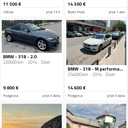
11 500
€
14 300
€
Cetinje
prije 13 h
Bijelo Polje
prije 1 dan
BMW - 318 - 2.0
220000 km
2014
Dizel
BMW - 318 - M performance
254000 km
2014
Dizel
9 800
€
14 600
€
Podgorica
prije 3 dana
Podgorica
prije 3 dana