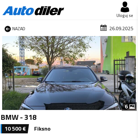
Uloguj se
26.09.2025
NAZAD
1 od 6
6
BMW - 318
10 500
€
Fiksno