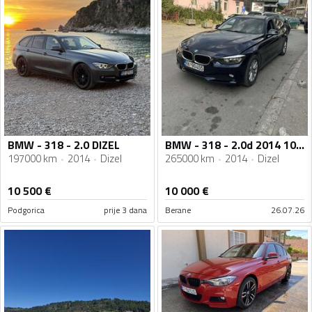
BMW - 318 - 2.0 DIZEL
BMW - 318 - 2.0d 2014 105kw
197000 km
2014
Dizel
265000 km
2014
Dizel
10 500
€
10 000
€
Podgorica
prije 3 dana
Berane
26.07.26