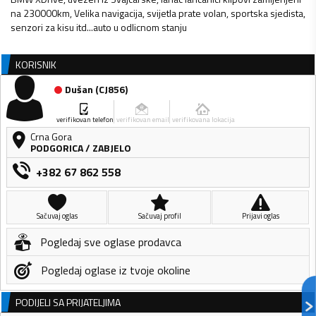
na 230000km, Velika navigacija, svijetla prate volan, sportska sjedista,
senzori za kisu itd...auto u odlicnom stanju
KORISNIK
Dušan
(
CJ856
)
verifikovan telefon
verifikovan email
verifikovana lokacija
Crna Gora
PODGORICA
/
ZABJELO
+382 67 862 558
Sačuvaj oglas
Sačuvaj profil
Prijavi oglas
Pogledaj sve oglase prodavca
Pogledaj oglase iz tvoje okoline
PODIJELI SA PRIJATELJIMA