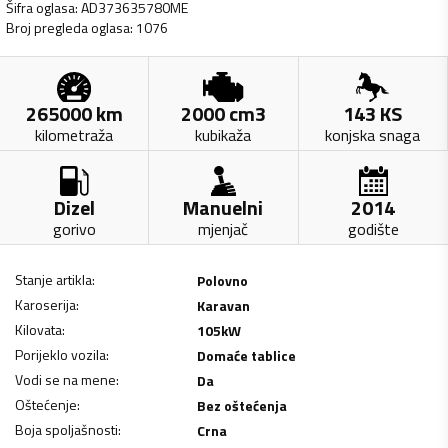
Šifra oglasa
:
AD373635780ME
Broj pregleda oglasa
:
1076
265000
km
2000
cm3
143
KS
kilometraža
kubikaža
konjska snaga
Dizel
Manuelni
2014
gorivo
mjenjač
godište
Stanje artikla
:
Polovno
Karoserija
:
Karavan
Kilovata
:
105
kW
Porijeklo vozila
:
Domaće tablice
Vodi se na mene
:
Da
Oštećenje
:
Bez oštećenja
Boja spoljašnosti
:
Crna