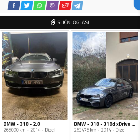
SLIČNI OGLASI
BMW - 318 - 2.0
BMW - 318 - 318d xDrive Sport Line
265000 km
2014
Dizel
263475 km
2014
Dizel