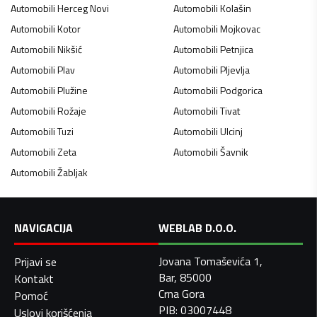
Automobili
Herceg Novi
Automobili
Kolašin
Automobili
Kotor
Automobili
Mojkovac
Automobili
Nikšić
Automobili
Petnjica
Automobili
Plav
Automobili
Pljevlja
Automobili
Plužine
Automobili
Podgorica
Automobili
Rožaje
Automobili
Tivat
Automobili
Tuzi
Automobili
Ulcinj
Automobili
Zeta
Automobili
Šavnik
Automobili
Žabljak
NAVIGACIJA
WEBLAB D.O.O.
Jovana Tomaševića 1,
Prijavi se
Bar, 85000
Kontakt
Crna Gora
Pomoć
PIB: 03007448
Uslovi korišćenja