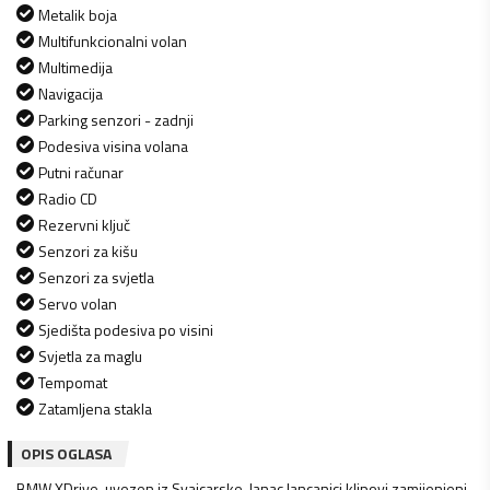
Metalik boja
Multifunkcionalni volan
Multimedija
Navigacija
Parking senzori - zadnji
Podesiva visina volana
Putni računar
Radio CD
Rezervni ključ
Senzori za kišu
Senzori za svjetla
Servo volan
Sjedišta podesiva po visini
Svjetla za maglu
Tempomat
Zatamljena stakla
OPIS OGLASA
BMW XDrive, uvezen iz Svajcarske, lanac lancanici klipovi zamijenjeni