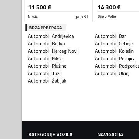
11 500
€
14 300
€
Nikšić
prije 6 h
Bijelo Polje
BRZA PRETRAGA
Automobili
Andrijevica
Automobili
Bar
Automobili
Budva
Automobili
Cetinje
Automobili
Herceg Novi
Automobili
Kolašin
Automobili
Nikšić
Automobili
Petnjica
Automobili
Plužine
Automobili
Podgoric
Automobili
Tuzi
Automobili
Ulcinj
Automobili
Žabljak
KATEGORIJE VOZILA
NAVIGACIJA