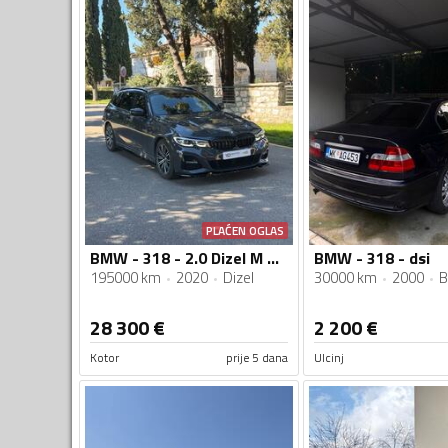
PLAĆEN OGLAS
BMW - 318 - 2.0 Dizel M Paket
BMW - 318 - dsi
195000 km
2020
Dizel
30000 km
2000
B
28 300
€
2 200
€
Kotor
prije 5 dana
Ulcinj