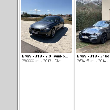
BMW - 318 - 2.0 TwinPower Turbo
280000 km
2013
Dizel
263475 km
2014