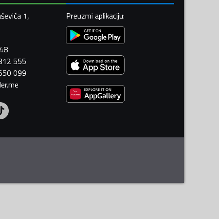
ševića 1,
Preuzmi aplikaciju
:
448
 312 555
 550 099
ler.me