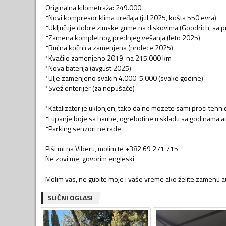
Originalna kilometraža: 249.000
*Novi kompresor klima uređaja (jul 2025, košta 550 evra)
*Uključuje dobre zimske gume na diskovima (Goodrich, sa p
*Zamena kompletnog prednjeg vešanja (leto 2025)
*Ručna kočnica zamenjena (prolece 2025)
*Kvačilo zamenjeno 2019. na 215.000 km
*Nova baterija (avgust 2025)
*Ulje zamenjeno svakih 4.000-5.000 (svake godine)
*Svež enterijer (za nepušače)
*Katalizator je uklonjen, tako da ne mozete sami proci tehnic
*Lupanje boje sa haube, ogrebotine u skladu sa godinama a
*Parking senzori ne rade.
Piši mi na Viberu, molim te +382 69 271 715
Ne zovi me, govorim engleski
Molim vas, ne gubite moje i vaše vreme ako želite zamenu aut
SLIČNI OGLASI