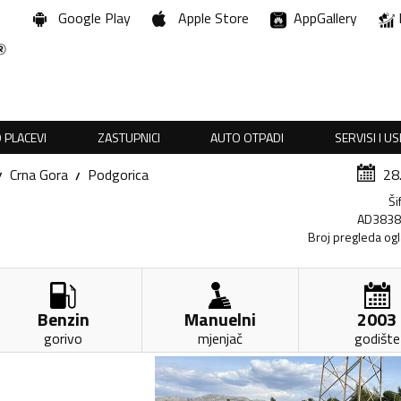
Google Play
Apple Store
AppGallery
 PLACEVI
ZASTUPNICI
AUTO OTPADI
SERVISI I U
Crna Gora
Podgorica
28
Ši
AD383
Broj pregleda og
Benzin
Manuelni
2003
gorivo
mjenjač
godište