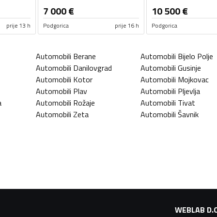
7 000
€
10 500
€
prije 13 h
Podgorica
prije 16 h
Podgorica
Automobili
Berane
Automobili
Bijelo Polje
Automobili
Danilovgrad
Automobili
Gusinje
Automobili
Kotor
Automobili
Mojkovac
Automobili
Plav
Automobili
Pljevlja
a
Automobili
Rožaje
Automobili
Tivat
Automobili
Zeta
Automobili
Šavnik
WEBLAB D.O