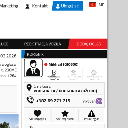
ME
Marketing
Kontakt
Uloguj se
SLUGE
REGISTRACIJA VOZILA
DODAJ OGLAS
KORISNIK
.03.2026
fra oglasa
:
Mikhail
(
GI0600
)
875238ME
lasa
:
1264
verifikovan
verifikovan
verifikovana
telefon
email
lokacija
Crna Gora
PODGORICA
/
PODGORICA (UŽI DIO)
+382 69 271 715
Aktivan
Sačuvaj oglas
Sačuvaj profil
Prijavi oglas