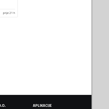
prije 21 h
.O.
APLIKACIJE