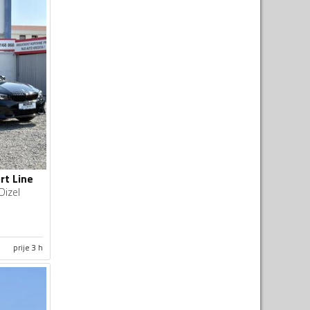
rt Line
Dizel
prije 3 h