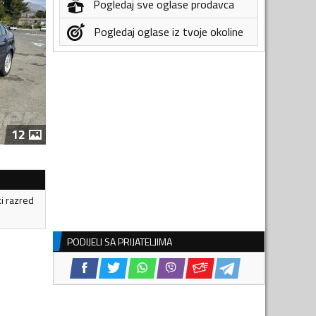
Pogledaj sve oglase prodavca
Pogledaj oglase iz tvoje okoline
12
ki razred
PODIJELI SA PRIJATELJIMA