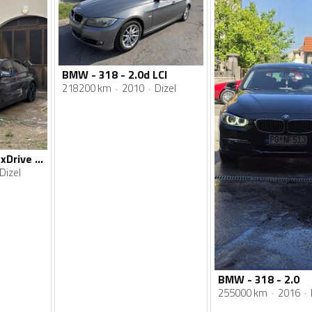
BMW - 318 - 2.0d LCI
218200 km
2010
Dizel
BMW - 318 - 318d xDrive Sport Line
Dizel
BMW - 318 - 2.0
255000 km
2016