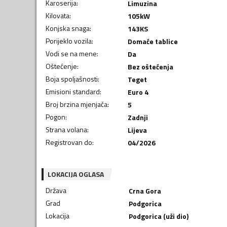
Karoserija
:
Limuzina
Kilovata
:
105
kW
Konjska snaga
:
143
KS
Porijeklo vozila
:
Domaće tablice
Vodi se na mene
:
Da
Oštećenje
:
Bez oštećenja
Boja spoljašnosti
:
Teget
Emisioni standard
:
Euro 4
Broj brzina mjenjača
:
5
Pogon
:
Zadnji
Strana volana
:
Lijeva
Registrovan do
:
04/2026
LOKACIJA OGLASA
Država
Crna Gora
Grad
Podgorica
Lokacija
Podgorica (uži dio)