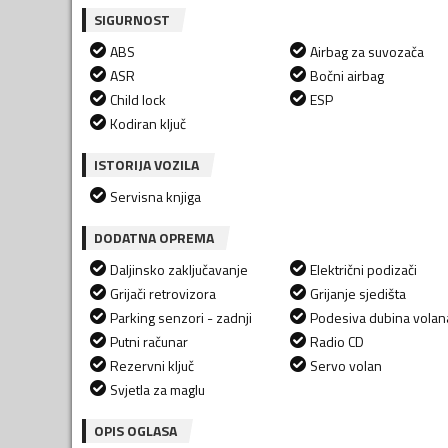
SIGURNOST
ABS
Airbag za suvozača
ASR
Bočni airbag
Child lock
ESP
Kodiran ključ
ISTORIJA VOZILA
Servisna knjiga
DODATNA OPREMA
Daljinsko zaključavanje
Električni podizači
Grijači retrovizora
Grijanje sjedišta
Parking senzori - zadnji
Podesiva dubina volan
Putni računar
Radio CD
Rezervni ključ
Servo volan
Svjetla za maglu
OPIS OGLASA