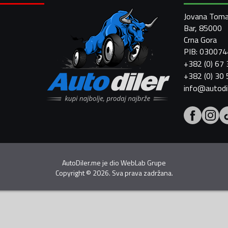
Jovana Toma
Bar, 85000
Crna Gora
PIB: 03007
+382 (0) 67
+382 (0) 30
info@autodi
AutoDiler.me je dio
WebLab Grupe
Copyright
©
2026. Sva prava zadržana.