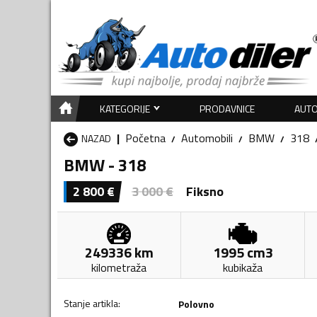
KATEGORIJE
PRODAVNICE
AUTO
Početna
Automobili
BMW
318
NAZAD
BMW - 318
2 800
€
3 000
€
Fiksno
249336
km
1995
cm3
kilometraža
kubikaža
Stanje artikla
:
Polovno