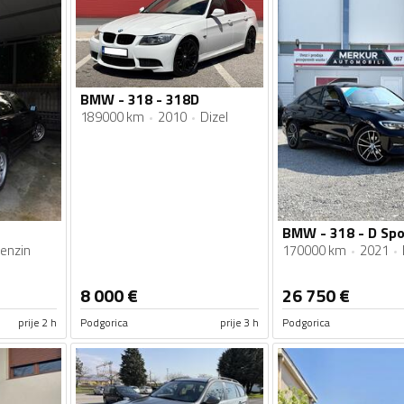
BMW - 318 - 318D
189000 km
2010
Dizel
BMW - 318 - D Spo
enzin
170000 km
2021
8 000
€
26 750
€
prije 2 h
Podgorica
prije 3 h
Podgorica